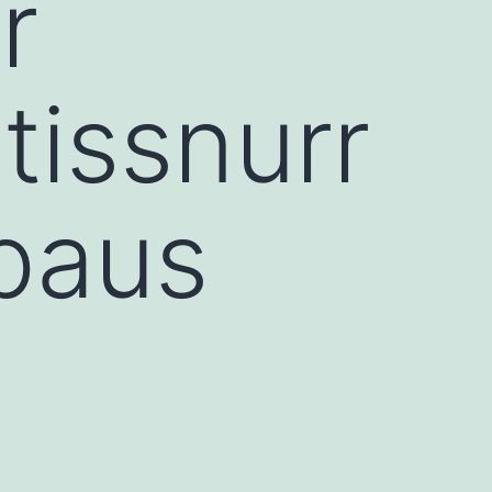
r
tissnurr
paus