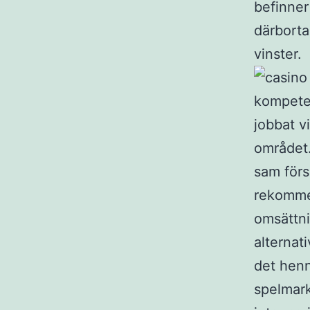
befinner
därborta
vinster.
kompeten
jobbat v
området.
sam förs
rekommen
omsättni
alternat
det henn
spelmark