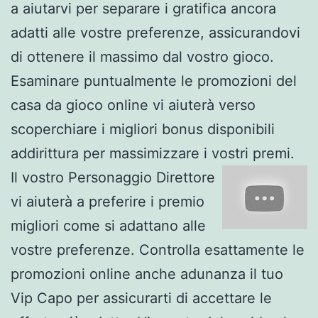
a aiutarvi per separare i gratifica ancora
adatti alle vostre preferenze, assicurandovi
di ottenere il massimo dal vostro gioco.
Esaminare puntualmente le promozioni del
casa da gioco online vi aiuterà verso
scoperchiare i migliori bonus disponibili
addirittura per massimizzare i vostri premi.
Il vostro Personaggio Direttore
vi aiuterà a preferire i premio
migliori come si adattano alle
vostre preferenze. Controlla esattamente le
promozioni online anche adunanza il tuo
Vip Capo per assicurarti di accettare le