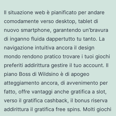
Il situazione web è pianificato per andare
comodamente verso desktop, tablet di
nuovo smartphone, garantendo un’bravura
di inganno fluida dappertutto tu tanto. La
navigazione intuitiva ancora il design
mondo rendono pratico trovare i tuoi giochi
preferiti addirittura gestire il tuo account.
Il
piano Boss di Wildsino è di apogeo
atteggiamento ancora, di avvenimento per
fatto, offre vantaggi anche gratifica a slot,
verso il gratifica cashback, il bonus riserva
addirittura il gratifica free spins. Molti giochi