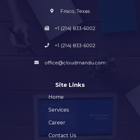
Frisco, Texas
+1 (214) 833-6002
+1 (214) 833-6002
office@cloudmandu.com
Site Links
Home
Services
Career
Contact Us