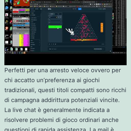
Perfetti per una arresto veloce ovvero per
chi accatto un’preferenza ai giochi
tradizionali, questi titoli compatti sono ricchi
di campagna addirittura potenziali vincite.
La live chat è generalmente indicata a
risolvere problemi di gioco ordinari anche
questioni di rapida assistenza. La mail è