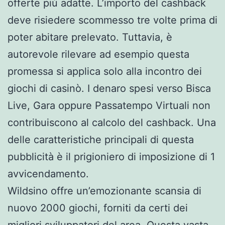
offerte più adatte. L’importo del cashback
deve risiedere scommesso tre volte prima di
poter abitare prelevato. Tuttavia, è
autorevole rilevare ad esempio questa
promessa si applica solo alla incontro dei
giochi di casinò. I denaro spesi verso Bisca
Live, Gara oppure Passatempo Virtuali non
contribuiscono al calcolo del cashback. Una
delle caratteristiche principali di questa
pubblicità è il prigioniero di imposizione di 1
avvicendamento.
Wildsino offre un’emozionante scansia di
nuovo 2000 giochi, forniti da certi dei
migliori sviluppatori del area. Questa vasta