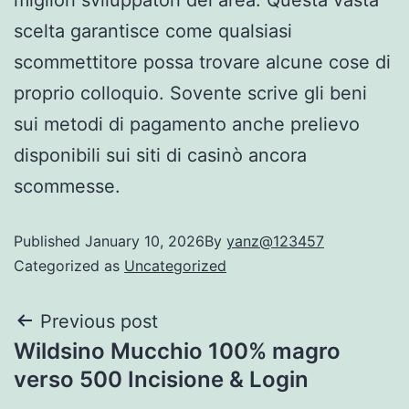
scelta garantisce come qualsiasi
scommettitore possa trovare alcune cose di
proprio colloquio. Sovente scrive gli beni
sui metodi di pagamento anche prelievo
disponibili sui siti di casinò ancora
scommesse.
Published
January 10, 2026
By
yanz@123457
Categorized as
Uncategorized
Previous post
Wildsino Mucchio 100% magro
verso 500 Incisione & Login