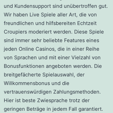
und Kundensupport sind unübertroffen gut.
Wir haben Live Spiele aller Art, die von
freundlichen und hilfsbereiten Echtzeit
Croupiers moderiert werden. Diese Spiele
sind immer sehr beliebte Features eines
jeden Online Casinos, die in einer Reihe
von Sprachen und mit einer Vielzahl von
Bonusfunktionen angeboten werden. Die
breitgefächerte Spielauswahl, der
Willkommensbonus und die
vertrauenswürdigen Zahlungsmethoden.
Hier ist beste Zwiesprache trotz der
geringen Beträge in jedem Fall garantiert.