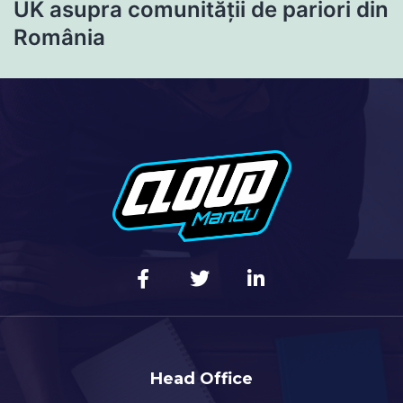
UK asupra comunității de pariori din
România
Head Office