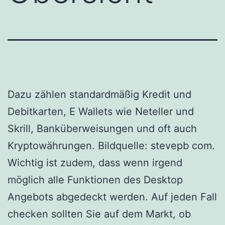
Dazu zählen standardmäßig Kredit und
Debitkarten, E Wallets wie Neteller und
Skrill, Banküberweisungen und oft auch
Kryptowährungen. Bildquelle: stevepb com.
Wichtig ist zudem, dass wenn irgend
möglich alle Funktionen des Desktop
Angebots abgedeckt werden. Auf jeden Fall
checken sollten Sie auf dem Markt, ob