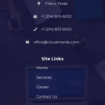
Frisco, Texas
+1 (214) 833-6002
+1 (214) 833-6002
office@cloudmandu.com
Site Links
Home
Services
Career
Contact Us