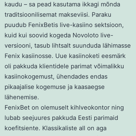
kaudu – sa pead kasutama ikkagi mõnda
traditsioonilisemat makseviisi. Paraku
puudub FenixBetis live-kasiino sektsioon,
kuid kui soovid kogeda Novoloto live-
versiooni, tasub lihtsalt suunduda lähimasse
Fenix kasiinosse. Uue kasiinoketi eesmärk
oli pakkuda klientidele parimat võimalikku
kasiinokogemust, ühendades endas
pikaajalise kogemuse ja kaasaegse
lähenemise.
FenixBet on olemuselt kihlveokontor ning
lubab seejuures pakkuda Eesti parimaid
koefitsiente. Klassikaliste all on aga