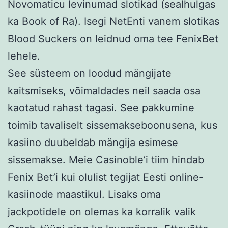
Novomaticu levinumad slotikad (sealhulgas
ka Book of Ra). Isegi NetEnti vanem slotikas
Blood Suckers on leidnud oma tee FenixBet
lehele.
See süsteem on loodud mängijate
kaitsmiseks, võimaldades neil saada osa
kaotatud rahast tagasi. See pakkumine
toimib tavaliselt sissemakseboonusena, kus
kasiino duubeldab mängija esimese
sissemakse. Meie Casinoble’i tiim hindab
Fenix Bet’i kui olulist tegijat Eesti online-
kasiinode maastikul. Lisaks oma
jackpotidele on olemas ka korralik valik