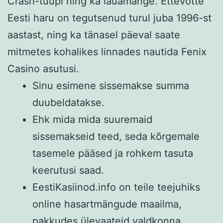
Crash-tüüpi ning ka lauamänge. Ettevõtte
Eesti haru on tegutsenud turul juba 1996-st
aastast, ning ka tänasel päeval saate
mitmetes kohalikes linnades nautida Fenix
Casino asutusi.
Sinu esimene sissemakse summa
duubeldatakse.
Ehk mida mida suuremaid
sissemakseid teed, seda kõrgemale
tasemele pääsed ja rohkem tasuta
keerutusi saad.
EestiKasiinod.info on teile teejuhiks
online hasartmängude maailma,
pakkudes ülevaateid valdkonna