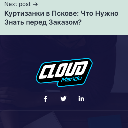
Next post
Куртизанки в Пскове: Что Нужно
Знать перед Заказом?