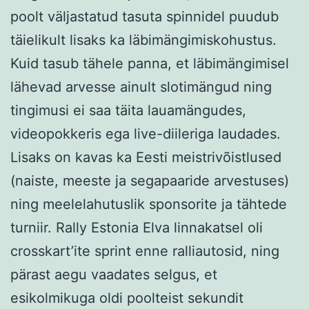
poolt väljastatud tasuta spinnidel puudub
täielikult lisaks ka läbimängimiskohustus.
Kuid tasub tähele panna, et läbimängimisel
lähevad arvesse ainult slotimängud ning
tingimusi ei saa täita lauamängudes,
videopokkeris ega live-diileriga laudades.
Lisaks on kavas ka Eesti meistrivõistlused
(naiste, meeste ja segapaaride arvestuses)
ning meelelahutuslik sponsorite ja tähtede
turniir. Rally Estonia Elva linnakatsel oli
crosskart’ite sprint enne ralliautosid, ning
pärast aegu vaadates selgus, et
esikolmikuga oldi poolteist sekundit