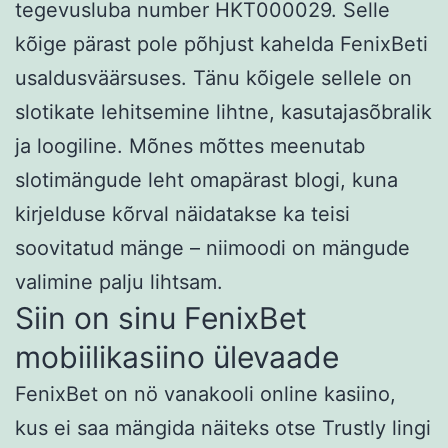
tegevusluba number HKT000029. Selle
kõige pärast pole põhjust kahelda FenixBeti
usaldusväärsuses. Tänu kõigele sellele on
slotikate lehitsemine lihtne, kasutajasõbralik
ja loogiline. Mõnes mõttes meenutab
slotimängude leht omapärast blogi, kuna
kirjelduse kõrval näidatakse ka teisi
soovitatud mänge – niimoodi on mängude
valimine palju lihtsam.
Siin on sinu FenixBet
mobiilikasiino ülevaade
FenixBet on nö vanakooli online kasiino,
kus ei saa mängida näiteks otse Trustly lingi