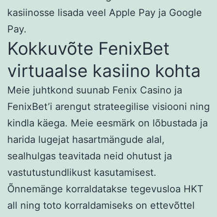
kasiinosse lisada veel Apple Pay ja Google
Pay.
Kokkuvõte FenixBet
virtuaalse kasiino kohta
Meie juhtkond suunab Fenix Casino ja
FenixBet’i arengut strateegilise visiooni ning
kindla käega. Meie eesmärk on lõbustada ja
harida lugejat hasartmängude alal,
sealhulgas teavitada neid ohutust ja
vastutustundlikust kasutamisest.
Õnnemänge korraldatakse tegevusloa HKT
all ning toto korraldamiseks on ettevõttel