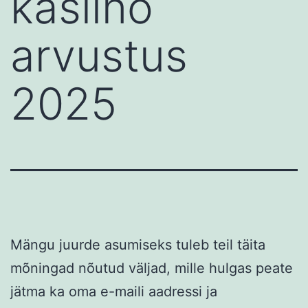
kasiino
arvustus
2025
Mängu juurde asumiseks tuleb teil täita
mõningad nõutud väljad, mille hulgas peate
jätma ka oma e-maili aadressi ja