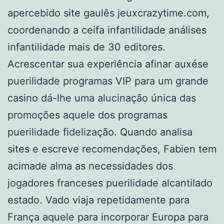
apercebido site gaulês jeuxcrazytime.com,
coordenando a ceifa infantilidade análises
infantilidade mais de 30 editores.
Acrescentar sua experiência afinar auxése
puerilidade programas VIP para um grande
casino dá-lhe uma alucinação única das
promoções aquele dos programas
puerilidade fidelização. Quando analisa
sites e escreve recomendações, Fabien tem
acimade alma as necessidades dos
jogadores franceses puerilidade alcantilado
estado. Vado viaja repetidamente para
França aquele para incorporar Europa para