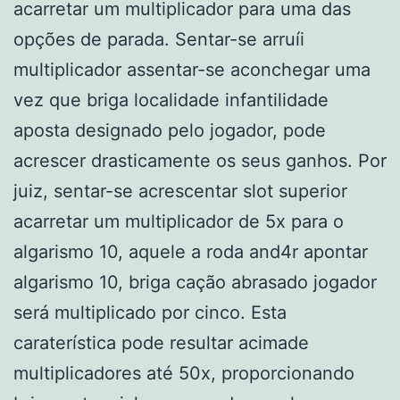
acarretar um multiplicador para uma das
opções de parada. Sentar-se arruíi
multiplicador assentar-se aconchegar uma
vez que briga localidade infantilidade
aposta designado pelo jogador, pode
acrescer drasticamente os seus ganhos.
Por
juiz, sentar-se acrescentar slot superior
acarretar um multiplicador de 5x para o
algarismo 10, aquele a roda and4r apontar
algarismo 10, briga cação abrasado jogador
será multiplicado por cinco. Esta
caraterística pode resultar acimade
multiplicadores até 50x, proporcionando