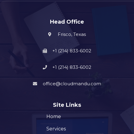
Head Office
Frisco, Texas
+1 (214) 833-6002
+1 (214) 833-6002
office@cloudmandu.com
Site Links
Home
Services