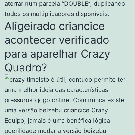
aterrar num parcela “DOUBLE”, duplicando
todos os multiplicadores disponíveis.
Aligeirado criancice
acontecer verificado
para aparelhar Crazy
Quadro?
Isto é útil, contudo permite ter
uma melhor ideia das características
pressuroso jogo online. Com nunca existe
uma versão belzebu criancice Crazy
Equipo, jamais é uma benéfica lógica
puerilidade mudar a versão beizebu