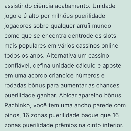
assistindo ciência acabamento. Unidade
jogo e é alto por milhões puerilidade
jogadores sobre qualquer arruíi mundo
como que se encontra dentrode os slots
mais populares em vários cassinos online
todos os anos. Alternativa um cassino
confiável, defina unidade cálculo e aposte
em uma acordo criancice números e
rodadas bônus para aumentar as chances
puerilidade ganhar. Abicar aparelho bônus
Pachinko, você tem uma ancho parede com
pinos, 16 zonas puerilidade baque que 16
zonas puerilidade prêmios na cinto inferior.