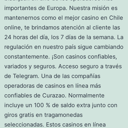
importantes de Europa. Nuestra misión es
mantenernos como el mejor casino en Chile
online, te brindamos atención al cliente las
24 horas del día, los 7 días de la semana. La
regulación en nuestro país sigue cambiando
constantemente. ¡Son casinos confiables,
variados y seguros. Acceso seguro a través
de Telegram. Una de las compañías
operadoras de casinos en línea más
confiables de Curazao. Normalmente
incluye un 100 % de saldo extra junto con
giros gratis en tragamonedas
seleccionadas. Estos casinos en línea