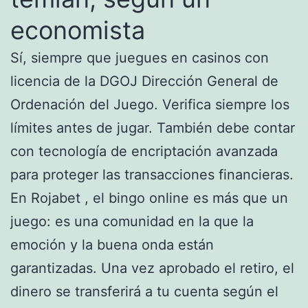
economista
Sí, siempre que juegues en casinos con
licencia de la DGOJ Dirección General de
Ordenación del Juego. Verifica siempre los
límites antes de jugar. También debe contar
con tecnología de encriptación avanzada
para proteger las transacciones financieras.
En Rojabet , el bingo online es más que un
juego: es una comunidad en la que la
emoción y la buena onda están
garantizadas. Una vez aprobado el retiro, el
dinero se transferirá a tu cuenta según el