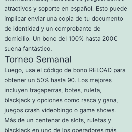
atractivos y soporte en español. Esto puede
implicar enviar una copia de tu documento
de identidad y un comprobante de
domicilio. Un bono del 100% hasta 200€
suena fantástico.
Torneo Semanal
Luego, usa el código de bono RELOAD para
obtener un 50% hasta 90. Los mejores
incluyen tragaperras, botes, ruleta,
blackjack y opciones como rasca y gana,
juegos crash videobingo o game shows.
Más de un centenar de slots, ruletas y
blackjack en uno de los operadores más