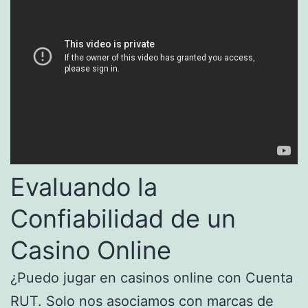
Evaluando la
Confiabilidad de un
Casino Online
¿Puedo jugar en casinos online con Cuenta
RUT. Solo nos asociamos con marcas de