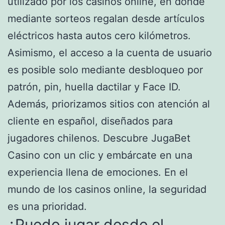
utilizado por los casinos online, en donde
mediante sorteos regalan desde artículos
eléctricos hasta autos cero kilómetros.
Asimismo, el acceso a la cuenta de usuario
es posible solo mediante desbloqueo por
patrón, pin, huella dactilar y Face ID.
Además, priorizamos sitios con atención al
cliente en español, diseñados para
jugadores chilenos. Descubre JugaBet
Casino con un clic y embárcate en una
experiencia llena de emociones. En el
mundo de los casinos online, la seguridad
es una prioridad.
¿Puedo jugar desde el