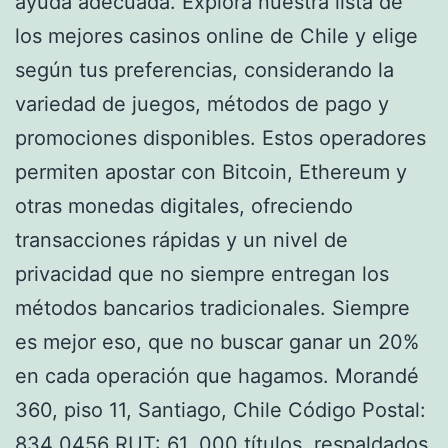
ayuda adecuada. Explora nuestra lista de
los mejores casinos online de Chile y elige
según tus preferencias, considerando la
variedad de juegos, métodos de pago y
promociones disponibles. Estos operadores
permiten apostar con Bitcoin, Ethereum y
otras monedas digitales, ofreciendo
transacciones rápidas y un nivel de
privacidad que no siempre entregan los
métodos bancarios tradicionales. Siempre
es mejor eso, que no buscar ganar un 20%
en cada operación que hagamos. Morandé
360, piso 11, Santiago, Chile Código Postal:
834 0456 RUT: 61. 000 títulos, respaldados