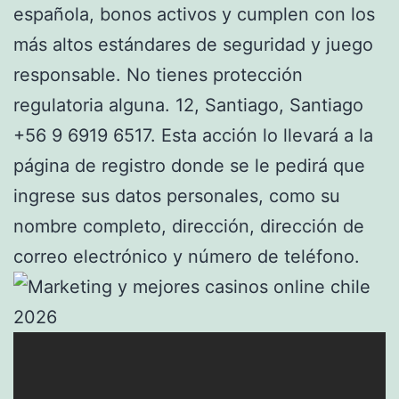
española, bonos activos y cumplen con los
más altos estándares de seguridad y juego
responsable. No tienes protección
regulatoria alguna. 12, Santiago, Santiago
+56 9 6919 6517. Esta acción lo llevará a la
página de registro donde se le pedirá que
ingrese sus datos personales, como su
nombre completo, dirección, dirección de
correo electrónico y número de teléfono.