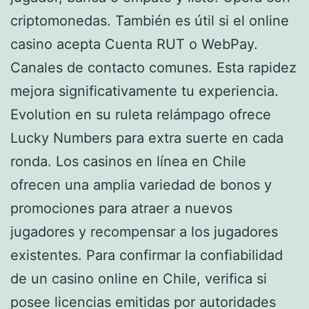
criptomonedas. También es útil si el online
casino acepta Cuenta RUT o WebPay.
Canales de contacto comunes. Esta rapidez
mejora significativamente tu experiencia.
Evolution en su ruleta relámpago ofrece
Lucky Numbers para extra suerte en cada
ronda. Los casinos en línea en Chile
ofrecen una amplia variedad de bonos y
promociones para atraer a nuevos
jugadores y recompensar a los jugadores
existentes. Para confirmar la confiabilidad
de un casino online en Chile, verifica si
posee licencias emitidas por autoridades