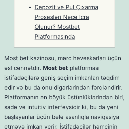
Depozit və Pul Çıxarma
Prosesləri Necə İcra
Olunur? Mostbet
Platformasında
Most bet kazinosu, mərc həvəskarları üçün
əsl cənnətdir.
Most bet
platforması
istifadəçilərə geniş seçim imkanları təqdim
edir və bu da onu digərlərindən fərqləndirir.
Platformanın ən böyük üstünlüklərindən biri,
sadə və intuitiv interfeysidir ki, bu da yeni
başlayanlar üçün belə asanlıqla naviqasiya
etməyə imkan verir. İstifadəçilər həmçinin