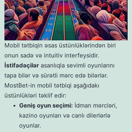
Mobil tətbiqin əsas üstünlüklərindən biri
onun sadə və intuitiv interfeysidir.
İstifadəçilər
asanlıqla sevimli oyunlarını
tapa bilər və sürətli mərc edə bilərlər.
MostBet-in mobil tətbiqi aşağıdakı
üstünlükləri təklif edir:
Geniş oyun seçimi:
İdman mərcləri,
kazino oyunları və canlı dilerlərlə
oyunlar.