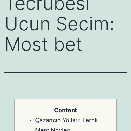
Tecrubesi
Ucun Secim:
Most bet
Content
Qazancın Yolları: Fərqli
Mərc Növləri