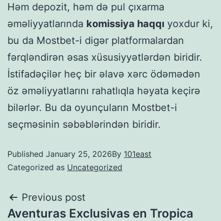
Həm depozit, həm də pul çıxarma
əməliyyatlarında
komissiya haqqı
yoxdur ki,
bu da Mostbet-i digər platformalardan
fərqləndirən əsas xüsusiyyətlərdən biridir.
İstifadəçilər heç bir əlavə xərc ödəmədən
öz əməliyyatlarını rahatlıqla həyata keçirə
bilərlər. Bu da oyunçuların Mostbet-i
seçməsinin səbəblərindən biridir.
Published
January 25, 2026
By
101east
Categorized as
Uncategorized
Previous post
Aventuras Exclusivas en Tropica