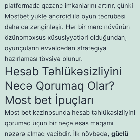
platformada qazanc imkanlarını artırır, çünki
Mostbet yukle android
ilə oyun təcrübəsi
daha da zənginləşir. Hər bir mərc növünün
özünəməxsus xüsusiyyətləri olduğundan,
oyunçuların əvvəlcədən strategiya
hazırlaması tövsiyə olunur.
Hesab Təhlükəsizliyini
Necə Qorumaq Olar?
Most bet İpuçları
Most bet kazinosunda hesab təhlükəsizliyini
qorumaq üçün bir neçə əsas məqamı
nəzərə almaq vacibdir. İlk növbədə,
güclü