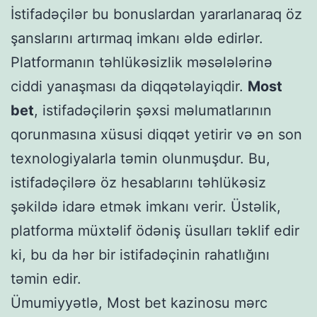
İstifadəçilər bu bonuslardan yararlanaraq öz
şanslarını artırmaq imkanı əldə edirlər.
Platformanın təhlükəsizlik məsələlərinə
ciddi yanaşması da diqqətəlayiqdir.
Most
bet
, istifadəçilərin şəxsi məlumatlarının
qorunmasına xüsusi diqqət yetirir və ən son
texnologiyalarla təmin olunmuşdur. Bu,
istifadəçilərə öz hesablarını təhlükəsiz
şəkildə idarə etmək imkanı verir. Üstəlik,
platforma müxtəlif ödəniş üsulları təklif edir
ki, bu da hər bir istifadəçinin rahatlığını
təmin edir.
Ümumiyyətlə, Most bet kazinosu mərc