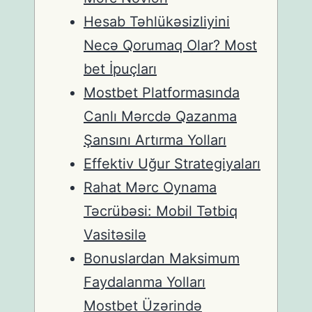
Hesab Təhlükəsizliyini
Necə Qorumaq Olar? Most
bet İpuçları
Mostbet Platformasında
Canlı Mərcdə Qazanma
Şansını Artırma Yolları
Effektiv Uğur Strategiyaları
Rahat Mərc Oynama
Təcrübəsi: Mobil Tətbiq
Vasitəsilə
Bonuslardan Maksimum
Faydalanma Yolları
Mostbet Üzərində