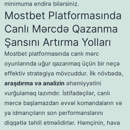
minimuma endirə bilərsiniz.
Mostbet Platformasında
Canlı Mərcdə Qazanma
Şansını Artırma Yolları
Mostbet platformasında canlı mərc
oyunlarında uğur qazanmaq üçün bir neçə
effektiv strategiya mövcuddur. İlk növbədə,
araşdırma və analizin
əhəmiyyətini
vurğulamaq lazımdır. İstifadəçilər, canlı
mərcə başlamazdan əvvəl komandaların və
ya idmançıların son performanslarını
diqqətlə təhlil etməlidirlər. Həmçinin, hava