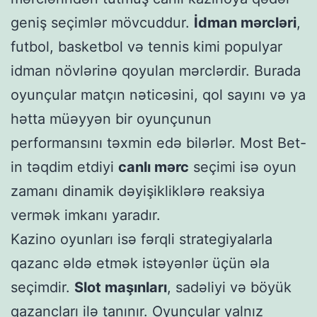
geniş seçimlər mövcuddur.
İdman mərcləri
,
futbol, basketbol və tennis kimi populyar
idman növlərinə qoyulan mərclərdir. Burada
oyunçular matçın nəticəsini, qol sayını və ya
hətta müəyyən bir oyunçunun
performansını təxmin edə bilərlər. Most Bet-
in təqdim etdiyi
canlı mərc
seçimi isə oyun
zamanı dinamik dəyişikliklərə reaksiya
vermək imkanı yaradır.
Kazino oyunları isə fərqli strategiyalarla
qazanc əldə etmək istəyənlər üçün əla
seçimdir.
Slot maşınları
, sadəliyi və böyük
qazancları ilə tanınır. Oyunçular yalnız