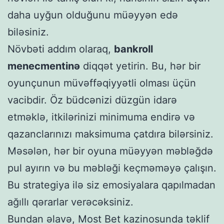
daha uyğun olduğunu müəyyən edə
biləsiniz.
Növbəti addım olaraq,
bankroll
menecmentinə
diqqət yetirin. Bu, hər bir
oyunçunun müvəffəqiyyətli olması üçün
vacibdir. Öz büdcənizi düzgün idarə
etməklə, itkilərinizi minimuma endirə və
qazanclarınızı maksimuma çatdıra bilərsiniz.
Məsələn, hər bir oyuna müəyyən məbləğdə
pul ayırın və bu məbləği keçməməyə çalışın.
Bu strategiya ilə siz emosiyalara qapılmadan
ağıllı qərarlar verəcəksiniz.
Bundan əlavə, Most Bet kazinosunda təklif