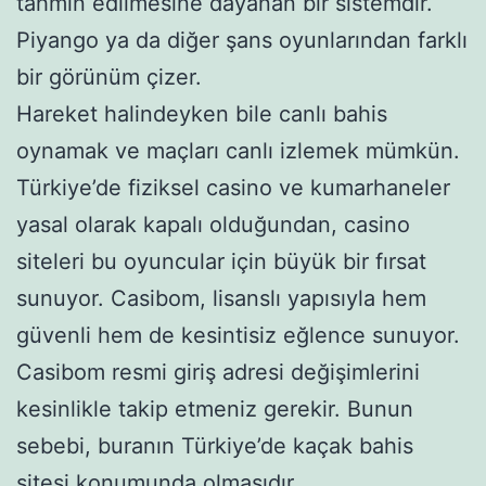
tahmin edilmesine dayanan bir sistemdir.
Piyango ya da diğer şans oyunlarından farklı
bir görünüm çizer.
Hareket halindeyken bile canlı bahis
oynamak ve maçları canlı izlemek mümkün.
Türkiye’de fiziksel casino ve kumarhaneler
yasal olarak kapalı olduğundan, casino
siteleri bu oyuncular için büyük bir fırsat
sunuyor. Casibom, lisanslı yapısıyla hem
güvenli hem de kesintisiz eğlence sunuyor.
Casibom resmi giriş adresi değişimlerini
kesinlikle takip etmeniz gerekir. Bunun
sebebi, buranın Türkiye’de kaçak bahis
sitesi konumunda olmasıdır.