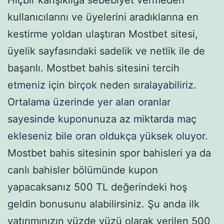
kullanıcılarını ve üyelerini aradıklarına en
kestirme yoldan ulaştıran Mostbet sitesi,
üyelik sayfasındaki sadelik ve netlik ile de
başarılı. Mostbet bahis sitesini tercih
etmeniz için birçok neden sıralayabiliriz.
Ortalama üzerinde yer alan oranlar
sayesinde kuponunuza az miktarda maç
ekleseniz bile oran oldukça yüksek oluyor.
Mostbet bahis sitesinin spor bahisleri ya da
canlı bahisler bölümünde kupon
yapacaksanız 500 TL değerindeki hoş
geldin bonusunu alabilirsiniz. Şu anda ilk
yatırımınızın yüzde yüzü olarak verilen 500