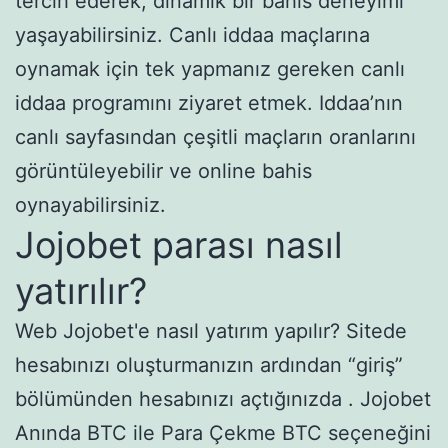
tercih ederek, dinamik bir bahis deneyimi
yaşayabilirsiniz. Canlı iddaa maçlarına
oynamak için tek yapmanız gereken canlı
iddaa programını ziyaret etmek. Iddaa’nın
canlı sayfasından çeşitli maçların oranlarını
görüntüleyebilir ve online bahis
oynayabilirsiniz.
Jojobet parası nasıl
yatırılır?
Web Jojobet'e nasıl yatırım yapılır? Sitede
hesabınızı oluşturmanızın ardından “giriş”
bölümünden hesabınızı açtığınızda . Jojobet
Anında BTC ile Para Çekme BTC seçeneğini