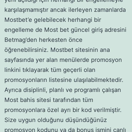
karşılaşmamıştır ancak ilerleyen zamanlarda
Mostbet’e gelebilecek herhangi bir
engelleme de Most bet güncel giriş adresini
Betmag’den herkesten önce
öğrenebilirsiniz. Mostbet sitesinin ana
sayfasında yer alan menülerde promosyon
linkini tıklayarak tüm geçerli olan
promosyonların listesine ulaşılabilmektedir.
Ayrıca disiplinli, planlı ve programlı çalışan
Most bahis sitesi tarafından tüm
promosyonlara özel ayrı bir kod verilmiştir.
Size uygun olduğunu düşündüğünüz
promosyon kodunu ya da bonus ismini canlı