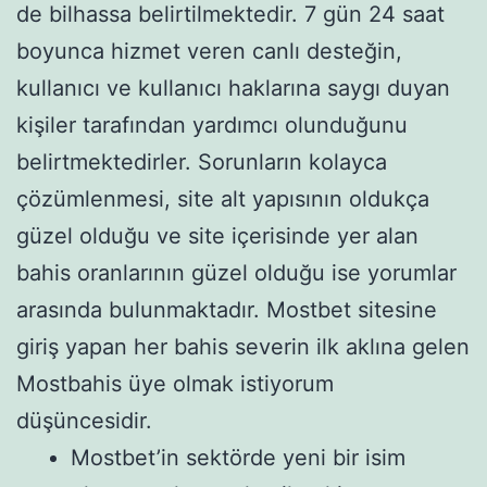
de bilhassa belirtilmektedir. 7 gün 24 saat
boyunca hizmet veren canlı desteğin,
kullanıcı ve kullanıcı haklarına saygı duyan
kişiler tarafından yardımcı olunduğunu
belirtmektedirler. Sorunların kolayca
çözümlenmesi, site alt yapısının oldukça
güzel olduğu ve site içerisinde yer alan
bahis oranlarının güzel olduğu ise yorumlar
arasında bulunmaktadır. Mostbet sitesine
giriş yapan her bahis severin ilk aklına gelen
Mostbahis üye olmak istiyorum
düşüncesidir.
Mostbet’in sektörde yeni bir isim