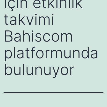
için etkinlik
takvimi
Bahiscom
platformunda
bulunuyor