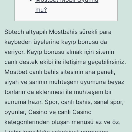
mu?
Sbtech altyapılı Mostbahis sürekli para
kaybeden üyelerine kayıp bonusu da
veriyor. Kayıp bonusu almak için sitenin
canlı destek ekibi ile iletişime geçebilirsiniz.
Mostbet canlı bahis sitesinin ana paneli,
siyah ve sarının muhteşem uyumuna beyaz
tonların da eklenmesi ile muhteşem bir
sunuma hazır. Spor, canlı bahis, sanal spor,
oyunlar, Casino ve canlı Casino
kategorilerinden oluşan menüsü az ve öz.
Hiçbir karışıklığa sebebiyet vermeden