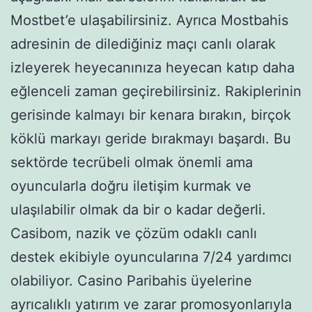
Mostbet’e ulaşabilirsiniz. Ayrıca Mostbahis
adresinin de dilediğiniz maçı canlı olarak
izleyerek heyecanınıza heyecan katıp daha
eğlenceli zaman geçirebilirsiniz. Rakiplerinin
gerisinde kalmayı bir kenara bırakın, birçok
köklü markayı geride bırakmayı başardı. Bu
sektörde tecrübeli olmak önemli ama
oyuncularla doğru iletişim kurmak ve
ulaşılabilir olmak da bir o kadar değerli.
Casibom, nazik ve çözüm odaklı canlı
destek ekibiyle oyuncularına 7/24 yardımcı
olabiliyor. Casino Paribahis üyelerine
ayrıcalıklı yatırım ve zarar promosyonlarıyla