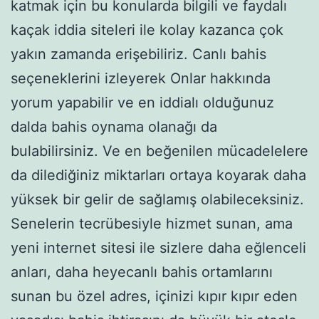
katmak için bu konularda bilgili ve faydalı
kaçak iddia siteleri ile kolay kazanca çok
yakın zamanda erişebiliriz. Canlı bahis
seçeneklerini izleyerek Onlar hakkında
yorum yapabilir ve en iddialı olduğunuz
dalda bahis oynama olanağı da
bulabilirsiniz. Ve en beğenilen mücadelelere
da dilediğiniz miktarları ortaya koyarak daha
yüksek bir gelir de sağlamış olabileceksiniz.
Senelerin tecrübesiyle hizmet sunan, ama
yeni internet sitesi ile sizlere daha eğlenceli
anları, daha heyecanlı bahis ortamlarını
sunan bu özel adres, içinizi kıpır kıpır eden