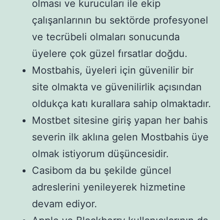
olması ve kurucuları ile ekip
çalışanlarının bu sektörde profesyonel
ve tecrübeli olmaları sonucunda
üyelere çok güzel fırsatlar doğdu.
Mostbahis, üyeleri için güvenilir bir
site olmakta ve güvenilirlik açısından
oldukça katı kurallara sahip olmaktadır.
Mostbet sitesine giriş yapan her bahis
severin ilk aklına gelen Mostbahis üye
olmak istiyorum düşüncesidir.
Casibom da bu şekilde güncel
adreslerini yenileyerek hizmetine
devam ediyor.