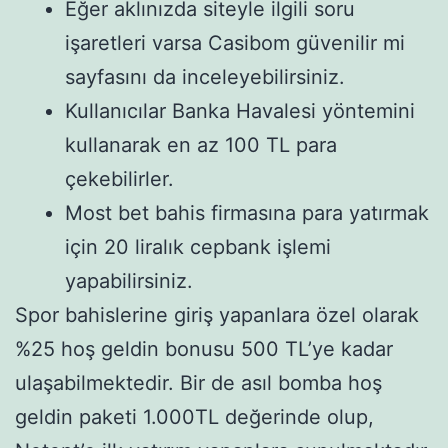
Eğer aklınızda siteyle ilgili soru
işaretleri varsa Casibom güvenilir mi
sayfasını da inceleyebilirsiniz.
Kullanıcılar Banka Havalesi yöntemini
kullanarak en az 100 TL para
çekebilirler.
Most bet bahis firmasına para yatırmak
için 20 liralık cepbank işlemi
yapabilirsiniz.
Spor bahislerine giriş yapanlara özel olarak
%25 hoş geldin bonusu 500 TL’ye kadar
ulaşabilmektedir. Bir de asıl bomba hoş
geldin paketi 1.000TL değerinde olup,