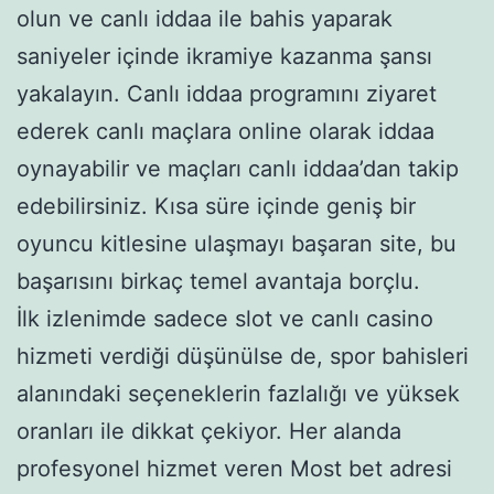
olun ve canlı iddaa ile bahis yaparak
saniyeler içinde ikramiye kazanma şansı
yakalayın. Canlı iddaa programını ziyaret
ederek canlı maçlara online olarak iddaa
oynayabilir ve maçları canlı iddaa’dan takip
edebilirsiniz. Kısa süre içinde geniş bir
oyuncu kitlesine ulaşmayı başaran site, bu
başarısını birkaç temel avantaja borçlu.
İlk izlenimde sadece slot ve canlı casino
hizmeti verdiği düşünülse de, spor bahisleri
alanındaki seçeneklerin fazlalığı ve yüksek
oranları ile dikkat çekiyor. Her alanda
profesyonel hizmet veren Most bet adresi