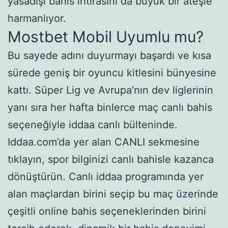
yasadışı bahis ihtirasını da büyük bir ateşle
harmanlıyor.
Mostbet Mobil Uyumlu mu?
Bu sayede adını duyurmayı başardı ve kısa
sürede geniş bir oyuncu kitlesini bünyesine
kattı. Süper Lig ve Avrupa’nın dev liglerinin
yanı sıra her hafta binlerce maç canlı bahis
seçeneğiyle iddaa canlı bülteninde.
Iddaa.com’da yer alan CANLI sekmesine
tıklayın, spor bilginizi canlı bahisle kazanca
dönüştürün. Canlı iddaa programında yer
alan maçlardan birini seçip bu maç üzerinde
çeşitli online bahis seçeneklerinden birini