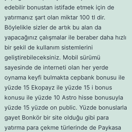
edebilir bonustan istifade etmek için de
yatırmanız şart olan miktar 100 tl dir.
Böylelikle sizler de artık bu alan da
yapacağınız çalışmalar ile beraber daha hızlı
bir şekil de kullanım sistemlerini
geliştirebileceksiniz. Mobil sürümü
sayesinde de interneti olan her yerde
oynama keyfi bulmakta cepbank bonusu ile
yüzde 15 Ekopayz ile yüzde 15 i bonus
konusu ile yüzde 10 Astro hisse bonusuyla
yüzde 15 yüzde on public. Yüzde bonuslarla
gayet Bonkör bir site olduğu gibi para
yatırma para çekme türlerinde de Paykasa