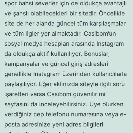
spor bahsi severler için de oldukça avantajlı
ve şanslı olabilecekleri bir sitedir. Öncelikle
site de her alanda güncel tüm karşılaşmalar
ve tüm ligler yer almaktadır. Casibom’un
sosyal medya hesapları arasında Instagram
da oldukça aktif kullanılıyor. Bonuslar,
kampanyalar ve güncel giriş adresleri
genellikle Instagram üzerinden kullanıcılarla
paylaşılıyor. Eğer aklınızda siteyle ilgili soru
işaretleri varsa Casibom güvenilir mi
sayfasını da inceleyebilirsiniz. Üye olurken
verdiğiniz cep telefonu numarasına veya e-
posta adresinize yeni adres bilgileri