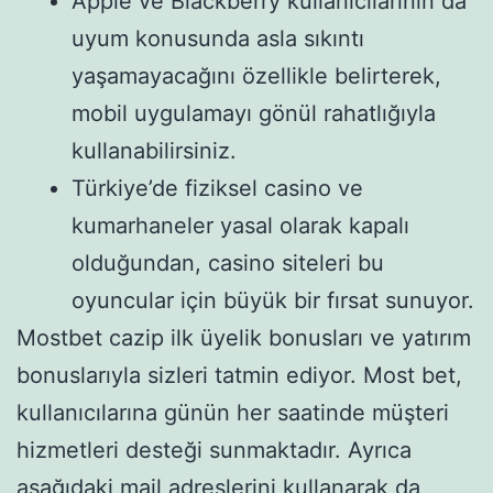
Apple ve Blackberry kullanıcılarının da
uyum konusunda asla sıkıntı
yaşamayacağını özellikle belirterek,
mobil uygulamayı gönül rahatlığıyla
kullanabilirsiniz.
Türkiye’de fiziksel casino ve
kumarhaneler yasal olarak kapalı
olduğundan, casino siteleri bu
oyuncular için büyük bir fırsat sunuyor.
Mostbet cazip ilk üyelik bonusları ve yatırım
bonuslarıyla sizleri tatmin ediyor. Most bet,
kullanıcılarına günün her saatinde müşteri
hizmetleri desteği sunmaktadır. Ayrıca
aşağıdaki mail adreslerini kullanarak da