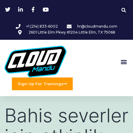
+1 (214) 833-6002
hr@cloudmandu.com
2601 Little Elm Pkwy #1204 Little Elm, TX 75068
Sign Up For Trainings
Bahis severler