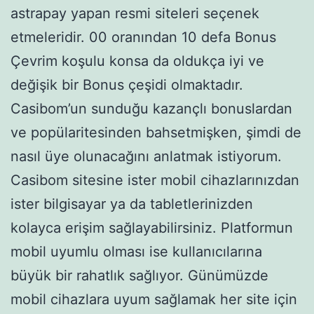
astrapay yapan resmi siteleri seçenek
etmeleridir. 00 oranından 10 defa Bonus
Çevrim koşulu konsa da oldukça iyi ve
değişik bir Bonus çeşidi olmaktadır.
Casibom’un sunduğu kazançlı bonuslardan
ve popülaritesinden bahsetmişken, şimdi de
nasıl üye olunacağını anlatmak istiyorum.
Casibom sitesine ister mobil cihazlarınızdan
ister bilgisayar ya da tabletlerinizden
kolayca erişim sağlayabilirsiniz. Platformun
mobil uyumlu olması ise kullanıcılarına
büyük bir rahatlık sağlıyor. Günümüzde
mobil cihazlara uyum sağlamak her site için