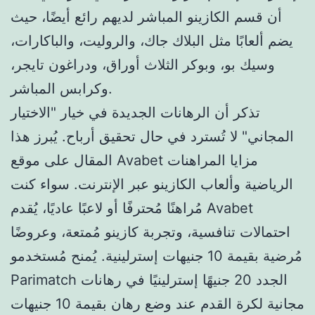
أن قسم الكازينو المباشر لديهم رائع أيضًا، حيث
يضم ألعابًا مثل البلاك جاك، والروليت، والباكارات،
وسيك بو، وبوكر الثلاث أوراق، ودراغون تايجر،
وكرابس المباشر.
تذكر أن الرهانات الجديدة في خيار "الاختيار
المجاني" لا تُسترد في حال تحقيق أرباح. يُبرز هذا
المقال على موقع Avabet مزايا المراهنات
الرياضية وألعاب الكازينو عبر الإنترنت. سواء كنت
مُراهنًا مُحترفًا أو لاعبًا عاديًا، يُقدم Avabet
احتمالات تنافسية، وتجربة كازينو مُمتعة، وعروضًا
مُرضية بقيمة 10 جنيهات إسترلينية. يُمنح مُستخدمو
Parimatch الجدد 20 جنيهًا إسترلينيًا في رهانات
مجانية لكرة القدم عند وضع رهان بقيمة 10 جنيهات