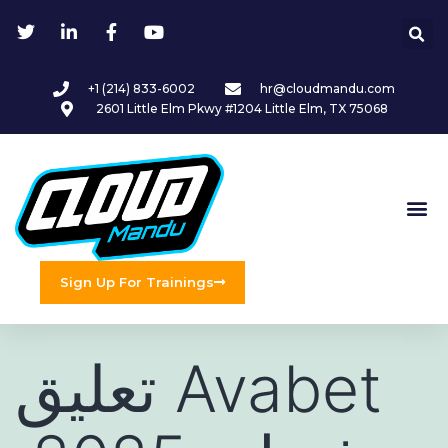
+1 (214) 833-6002
hr@cloudmandu.com
2601 Little Elm Pkwy #1204 Little Elm, TX 75068
Sign Up For Trainings
تعليق Avabet