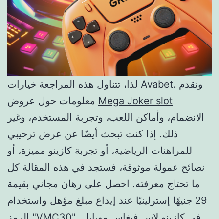
لذا، تتناول هذه المراجعة خيارات Avabet، وتقدم
Mega Joker slot
معلومات حول عروض
الانضمام، وأماكن اللعب، وتجربة المستخدم، وغير
ذلك. إذا كنت تبحث أيضًا عن عرض ترحيبي
للمراهنات الرياضية، أو تجربة كازينو مميزة، أو
نصائح عمولة موثوقة، فستجد في هذه المقالة كل
ما تحتاج معرفته. احصل على رهان مجاني بقيمة
29 جنيهًا إسترلينيًا عند إيداع مبلغ مؤهل واستخدام
الرمز "VMC30" في كازينو لاس فيغاس موبايل.