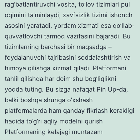
rag’batlantiruvchi vosita, to’lov tizimlari pul
oqimini ta’minlaydi, xavfsizlik tizimi ishonch
asosini yaratadi, yordam xizmati esa qo’llab-
quvvatlovchi tarmoq vazifasini bajaradi. Bu
tizimlarning barchasi bir maqsadga –
foydalanuvchi tajribasini soddalashtirish va
himoya qilishga xizmat qiladi. Platformani
tahlil qilishda har doim shu bog’liqlikni
yodda tuting. Bu sizga nafaqat Pin Up-da,
balki boshqa shunga o’xshash
platformalarda ham qanday fikrlash kerakligi
haqida to’g’ri aqliy modelni qurish
Platformaning kelajagi muntazam