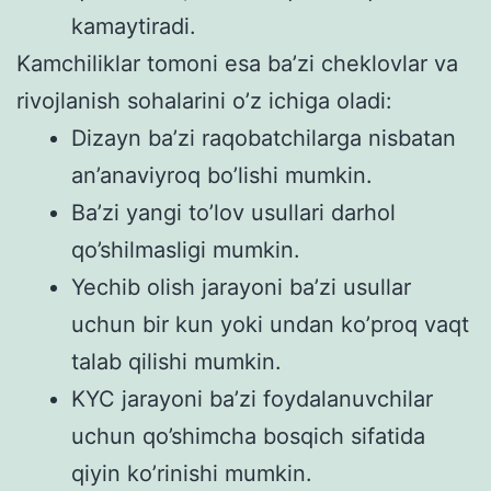
kamaytiradi.
Kamchiliklar tomoni esa ba’zi cheklovlar va
rivojlanish sohalarini o’z ichiga oladi:
Dizayn ba’zi raqobatchilarga nisbatan
an’anaviyroq bo’lishi mumkin.
Ba’zi yangi to’lov usullari darhol
qo’shilmasligi mumkin.
Yechib olish jarayoni ba’zi usullar
uchun bir kun yoki undan ko’proq vaqt
talab qilishi mumkin.
KYC jarayoni ba’zi foydalanuvchilar
uchun qo’shimcha bosqich sifatida
qiyin ko’rinishi mumkin.