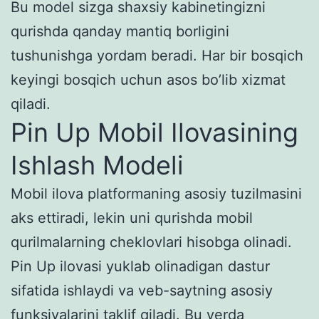
Bu model sizga shaxsiy kabinetingizni
qurishda qanday mantiq borligini
tushunishga yordam beradi. Har bir bosqich
keyingi bosqich uchun asos bo’lib xizmat
qiladi.
Pin Up Mobil Ilovasining
Ishlash Modeli
Mobil ilova platformaning asosiy tuzilmasini
aks ettiradi, lekin uni qurishda mobil
qurilmalarning cheklovlari hisobga olinadi.
Pin Up ilovasi yuklab olinadigan dastur
sifatida ishlaydi va veb-saytning asosiy
funksiyalarini taklif qiladi. Bu yerda