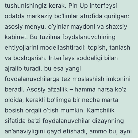
tushunishingiz kerak. Pin Up interfeysi
odatda markaziy bo’limlar atrofida qurilgan:
asosiy menyu, o’yinlar maydoni va shaxsiy
kabinet. Bu tuzilma foydalanuvchining
ehtiyojlarini modellashtiradi: topish, tanlash
va boshqarish. Interfeys soddaligi bilan
ajralib turadi, bu esa yangi
foydalanuvchilarga tez moslashish imkonini
beradi. Asosiy afzallik – hamma narsa ko’z
oldida, kerakli bo’limga bir necha marta
bosish orqali o’tish mumkin. Kamchilik
sifatida ba’zi foydalanuvchilar dizaynning
an’anaviyligini qayd etishadi, ammo bu, ayni