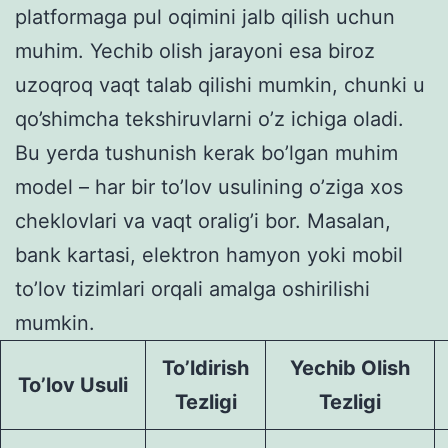
platformaga pul oqimini jalb qilish uchun
muhim. Yechib olish jarayoni esa biroz
uzoqroq vaqt talab qilishi mumkin, chunki u
qo’shimcha tekshiruvlarni o’z ichiga oladi.
Bu yerda tushunish kerak bo’lgan muhim
model – har bir to’lov usulining o’ziga xos
cheklovlari va vaqt oralig’i bor. Masalan,
bank kartasi, elektron hamyon yoki mobil
to’lov tizimlari orqali amalga oshirilishi
mumkin.
To’ldirish
Yechib Olish
To’lov Usuli
Tezligi
Tezligi