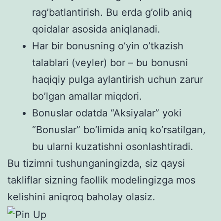
rag’batlantirish. Bu erda g’olib aniq
qoidalar asosida aniqlanadi.
Har bir bonusning o’yin o’tkazish
talablari (veyler) bor – bu bonusni
haqiqiy pulga aylantirish uchun zarur
bo’lgan amallar miqdori.
Bonuslar odatda “Aksiyalar” yoki
“Bonuslar” bo’limida aniq ko’rsatilgan,
bu ularni kuzatishni osonlashtiradi.
Bu tizimni tushunganingizda, siz qaysi
takliflar sizning faollik modelingizga mos
kelishini aniqroq baholay olasiz.