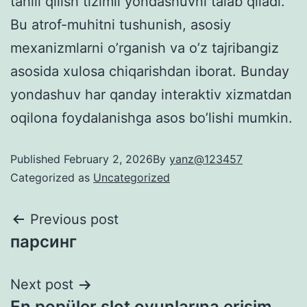
tahlil qilish tizimli yondashuvni talab qiladi.
Bu atrof-muhitni tushunish, asosiy
mexanizmlarni o’rganish va o’z tajribangiz
asosida xulosa chiqarishdan iborat. Bunday
yondashuv har qanday interaktiv xizmatdan
oqilona foydalanishga asos bo’lishi mumkin.
Published
February 2, 2026
By
yanz@123457
Categorized as
Uncategorized
Previous post
парсинг
Next post
En popüler slot oyunlarına erişim