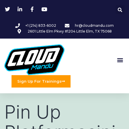
+1 (214) 833-6002
hr@cloudmandu.com
2601 Little Elm Pkwy #1204 Little Elm, TX 75068
Sign Up For Trainings
Pin Up