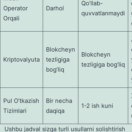
Qo’llab-
Operator
Darhol
quvvatlanmaydi
Orqali
Blokcheyn
Blokcheyn
Kriptovalyuta
tezligiga
tezligiga bog’liq
bog’liq
Pul O’tkazish
Bir necha
1-2 ish kuni
Tizimlari
daqiqa
Ushbu jadval sizga turli usullarni solishtirish