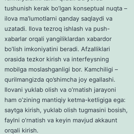
tushunish kerak bo’lgan konseptual nuqta –
ilova ma’lumotlarni qanday saqlaydi va
uzatadi. Ilova tezroq ishlash va push-
xabarlar orqali yangiliklardan xabardor
bo’lish imkoniyatini beradi. Afzalliklari
orasida tezkor kirish va interfeysning
mobilga moslashganligi bor. Kamchiligi –
qurilmangizda qo’shimcha joy egallashi.
Ilovani yuklab olish va o’rnatish jarayoni
ham o’zining mantiqiy ketma-ketligiga ega:
saytga kirish, yuklab olish tugmasini bosish,
faylni o’rnatish va keyin mavjud akkaunt
orqali kirish.