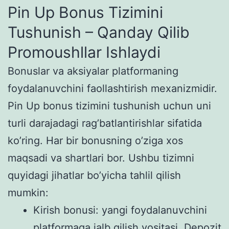
Pin Up Bonus Tizimini
Tushunish – Qanday Qilib
Promoushllar Ishlaydi
Bonuslar va aksiyalar platformaning
foydalanuvchini faollashtirish mexanizmidir.
Pin Up bonus tizimini tushunish uchun uni
turli darajadagi rag’batlantirishlar sifatida
ko’ring. Har bir bonusning o’ziga xos
maqsadi va shartlari bor. Ushbu tizimni
quyidagi jihatlar bo’yicha tahlil qilish
mumkin:
Kirish bonusi: yangi foydalanuvchini
platformaga jalb qilish vositasi. Depozit