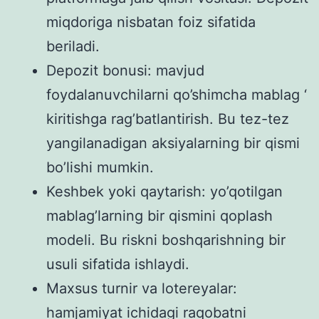
miqdoriga nisbatan foiz sifatida
beriladi.
Depozit bonusi: mavjud
foydalanuvchilarni qo’shimcha mablag ‘
kiritishga rag’batlantirish. Bu tez-tez
yangilanadigan aksiyalarning bir qismi
bo’lishi mumkin.
Keshbek yoki qaytarish: yo’qotilgan
mablag’larning bir qismini qoplash
modeli. Bu riskni boshqarishning bir
usuli sifatida ishlaydi.
Maxsus turnir va lotereyalar:
hamjamiyat ichidagi raqobatni