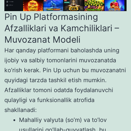
Pin Up Platformasining
Afzalliklari va Kamchiliklari –
Muvozanat Modeli
Har qanday platformani baholashda uning
ijobiy va salbiy tomonlarini muvozanatda
ko’rish kerak. Pin Up uchun bu muvozanatni
quyidagi tarzda tashkil etish mumkin.
Afzalliklar tomoni odatda foydalanuvchi
qulayligi va funksionallik atrofida
shakllanadi:
Mahalliy valyuta (so’m) va to’lov
usullarini qo’llab-quvvatlash, bu