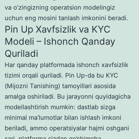
va o’zingizning operatsion modelingiz
uchun eng mosini tanlash imkonini beradi.
Pin Up Xavfsizlik va KYC
Modeli – Ishonch Qanday
Quriladi
Har qanday platformada ishonch xavfsizlik
tizimi orqali quriladi. Pin Up-da bu KYC
(Mijozni Tanishing) tamoyillari asosida
amalga oshiriladi. Bu jarayonni quyidagicha
modellashtirish mumkin: dastlab sizga
minimal ma’lumotlar bilan ishlash imkoni
beriladi, ammo operatsiyalar hajmi oshgani
sari, platforma sizdan qo’shimcha