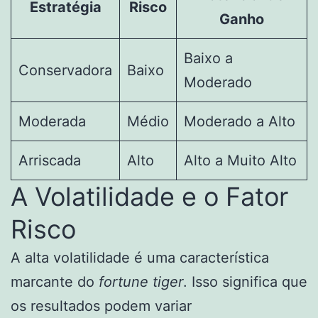
Estratégia
Risco
Ganho
Baixo a
Conservadora
Baixo
Moderado
Moderada
Médio
Moderado a Alto
Arriscada
Alto
Alto a Muito Alto
A Volatilidade e o Fator
Risco
A alta volatilidade é uma característica
marcante do
fortune tiger
. Isso significa que
os resultados podem variar