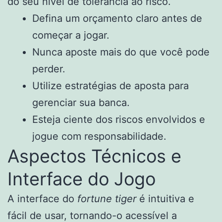
do seu nível de tolerância ao risco.
Defina um orçamento claro antes de
começar a jogar.
Nunca aposte mais do que você pode
perder.
Utilize estratégias de aposta para
gerenciar sua banca.
Esteja ciente dos riscos envolvidos e
jogue com responsabilidade.
Aspectos Técnicos e
Interface do Jogo
A interface do
fortune tiger
é intuitiva e
fácil de usar, tornando-o acessível a