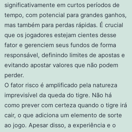
significativamente em curtos períodos de
tempo, com potencial para grandes ganhos,
mas também para perdas rápidas. É crucial
que os jogadores estejam cientes desse
fator e gerenciem seus fundos de forma
responsável, definindo limites de apostas e
evitando apostar valores que não podem
perder.
O fator risco é amplificado pela natureza
imprevisível da queda do tigre. Não há
como prever com certeza quando o tigre irá
cair, o que adiciona um elemento de sorte
ao jogo. Apesar disso, a experiência e o