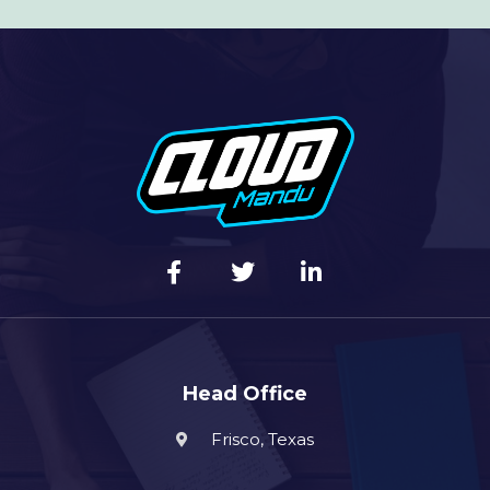
Head Office
Frisco, Texas