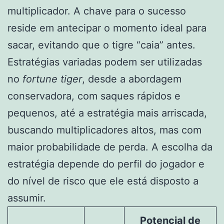
multiplicador. A chave para o sucesso
reside em antecipar o momento ideal para
sacar, evitando que o tigre “caia” antes.
Estratégias variadas podem ser utilizadas
no
fortune tiger
, desde a abordagem
conservadora, com saques rápidos e
pequenos, até a estratégia mais arriscada,
buscando multiplicadores altos, mas com
maior probabilidade de perda. A escolha da
estratégia depende do perfil do jogador e
do nível de risco que ele está disposto a
assumir.
Potencial de