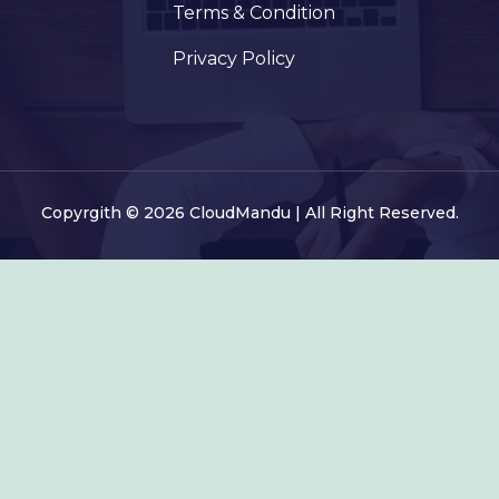
Terms & Condition
Privacy Policy
Copyrgith © 2026 CloudMandu | All Right Reserved.