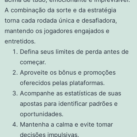
A combinação da sorte e da estratégia
torna cada rodada única e desafiadora,
mantendo os jogadores engajados e
entretidos.
Defina seus limites de perda antes de
começar.
Aproveite os bônus e promoções
oferecidos pelas plataformas.
Acompanhe as estatísticas de suas
apostas para identificar padrões e
oportunidades.
Mantenha a calma e evite tomar
decisões impulsivas.