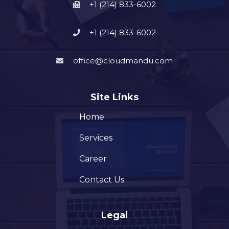
+1 (214) 833-6002
+1 (214) 833-6002
office@cloudmandu.com
Site Links
Home
Services
Career
Contact Us
Legal