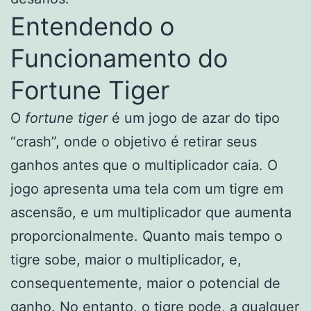
Entendendo o
Funcionamento do
Fortune Tiger
O
fortune tiger
é um jogo de azar do tipo
“crash”, onde o objetivo é retirar seus
ganhos antes que o multiplicador caia. O
jogo apresenta uma tela com um tigre em
ascensão, e um multiplicador que aumenta
proporcionalmente. Quanto mais tempo o
tigre sobe, maior o multiplicador, e,
consequentemente, maior o potencial de
ganho. No entanto, o tigre pode, a qualquer