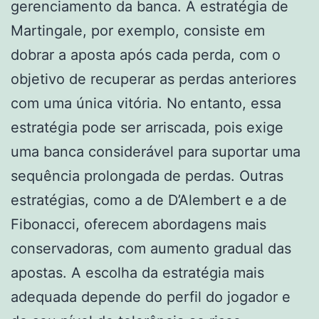
gerenciamento da banca. A estratégia de
Martingale, por exemplo, consiste em
dobrar a aposta após cada perda, com o
objetivo de recuperar as perdas anteriores
com uma única vitória. No entanto, essa
estratégia pode ser arriscada, pois exige
uma banca considerável para suportar uma
sequência prolongada de perdas. Outras
estratégias, como a de D’Alembert e a de
Fibonacci, oferecem abordagens mais
conservadoras, com aumento gradual das
apostas. A escolha da estratégia mais
adequada depende do perfil do jogador e