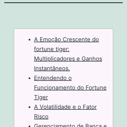
A Emoção Crescente do
fortune tiger:
Multiplicadores e Ganhos
Instantâneos.
Entendendo o
Funcionamento do Fortune
Tiger
A Volatilidade e o Fator
Risco
Gerenciamento de Banca e