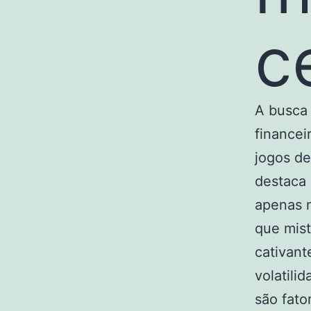
c
A busca 
financei
jogos de
destaca
apenas m
que mist
cativant
volatili
são fato