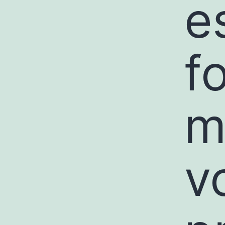
e
f
m
v