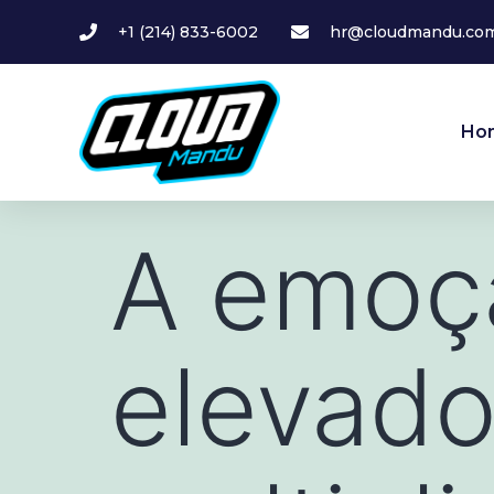
+1 (214) 833-6002
hr@cloudmandu.co
Ho
A emoçã
elevado