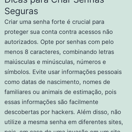
Seguras
Criar uma senha forte é crucial para
proteger sua conta contra acessos não
autorizados. Opte por senhas com pelo
menos 8 caracteres, combinando letras
maiúsculas e minúsculas, números e
símbolos. Evite usar informações pessoais
como datas de nascimento, nomes de
familiares ou animais de estimação, pois
essas informações são facilmente
descobertas por hackers. Além disso, não
utilize a mesma senha em diferentes sites,