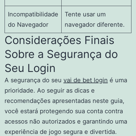
Incompatibilidade
Tente usar um
do Navegador
navegador diferente.
Considerações Finais
Sobre a Segurança do
Seu Login
A segurança do seu
vai de bet login
é uma
prioridade. Ao seguir as dicas e
recomendações apresentadas neste guia,
você estará protegendo sua conta contra
acessos não autorizados e garantindo uma
experiência de jogo segura e divertida.