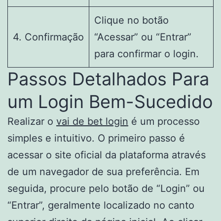
Clique no botão
4. Confirmação
“Acessar” ou “Entrar”
para confirmar o login.
Passos Detalhados Para
um Login Bem-Sucedido
Realizar o
vai de bet login
é um processo
simples e intuitivo. O primeiro passo é
acessar o site oficial da plataforma através
de um navegador de sua preferência. Em
seguida, procure pelo botão de “Login” ou
“Entrar”, geralmente localizado no canto