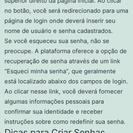
superior direito da página inicial. Ao clicar
no botão, você será redirecionado para uma
página de login onde deverá inserir seu
nome de usuário e senha cadastrados.
Se você esqueceu sua senha, não se
preocupe. A plataforma oferece a opção de
recuperação de senha através de um link
“Esqueci minha senha”, que geralmente
está localizado abaixo dos campos de login.
Ao clicar nesse link, você deverá fornecer
algumas informações pessoais para
confirmar sua identidade e receber
instruções sobre como redefinir sua senha.
Dicas para Criar Senhas