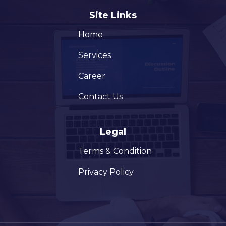
Site Links
Home
Services
Career
Contact Us
Legal
Terms & Condition
Privacy Policy