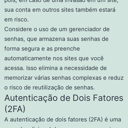
pois, em caso de uma invasão em um site,
sua conta em outros sites também estará
em risco.
Considere o uso de um gerenciador de
senhas, que armazena suas senhas de
forma segura e as preenche
automaticamente nos sites que você
acessa. Isso elimina a necessidade de
memorizar várias senhas complexas e reduz
o risco de reutilização de senhas.
Autenticação de Dois Fatores
(2FA)
A autenticação de dois fatores (2FA) é uma