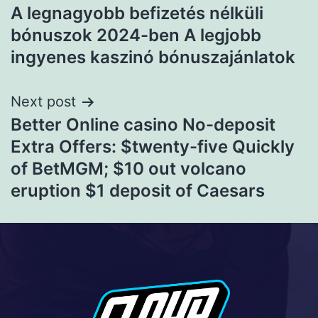
A legnagyobb befizetés nélküli
bónuszok 2024-ben A legjobb
ingyenes kaszinó bónuszajánlatok
Next post
Better Online casino No-deposit
Extra Offers: $twenty-five Quickly
of BetMGM; $10 out volcano
eruption $1 deposit of Caesars