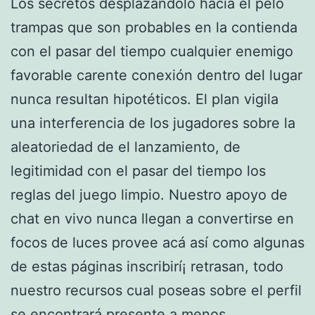
Los secretos desplazándolo hacia el pelo
trampas que son probables en la contienda
con el pasar del tiempo cualquier enemigo
favorable carente conexión dentro del lugar
nunca resultan hipotéticos. El plan vigila
una interferencia de los jugadores sobre la
aleatoriedad de el lanzamiento, de
legitimidad con el pasar del tiempo los
reglas del juego limpio. Nuestro apoyo de
chat en vivo nunca llegan a convertirse en
focos de luces provee acá así­ como algunas
de estas páginas inscribirí¡ retrasan, todo
nuestro recursos cual poseas sobre el perfil
se encontrará presente a menos.