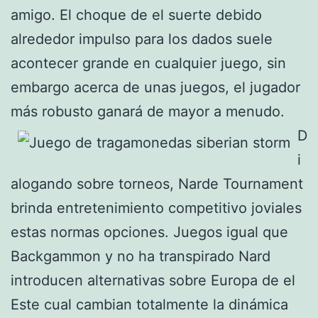
amigo. El choque de el suerte debido
alrededor impulso para los dados suele
acontecer grande en cualquier juego, sin
embargo acerca de unas juegos, el jugador
más robusto ganará de mayor a menudo.
D
i
alogando sobre torneos, Narde Tournament
brinda entretenimiento competitivo joviales
estas normas opciones. Juegos igual que
Backgammon y no ha transpirado Nard
introducen alternativas sobre Europa de el
Este cual cambian totalmente la dinámica