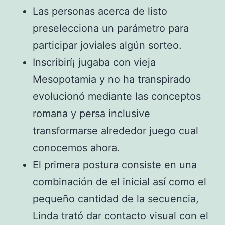
Las personas acerca de listo
preselecciona un parámetro para
participar joviales algún sorteo.
Inscribirí¡ jugaba con vieja
Mesopotamia y no ha transpirado
evolucionó mediante las conceptos
romana y persa inclusive
transformarse alrededor juego cual
conocemos ahora.
El primera postura consiste en una
combinación de el inicial así­ como el
pequeño cantidad de la secuencia,
Linda trató dar contacto visual con el