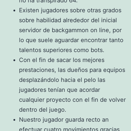
no ha transpirado 64.
Existen jugadores sobre otras grados
sobre habilidad alrededor del inicial
servidor de backgammon on line, por
lo que suele aguardar encontrar tanto
talentos superiores como bots.
Con el fin de sacar los mejores
prestaciones, las dueños para equipos
desplazándolo hacia el pelo las
jugadores tenían que acordar
cualquier proyecto con el fin de volver
dentro del juego.
Nuestro jugador guarda recto an
efectuar cuatro movimientos gracias