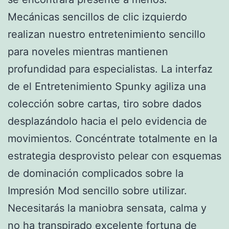
Mecánicas sencillos de clic izquierdo
realizan nuestro entretenimiento sencillo
para noveles mientras mantienen
profundidad para especialistas. La interfaz
de el Entretenimiento Spunky agiliza una
colección sobre cartas, tiro sobre dados
desplazándolo hacia el pelo evidencia de
movimientos. Concéntrate totalmente en la
estrategia desprovisto pelear con esquemas
de dominación complicados sobre la
Impresión Mod sencillo sobre utilizar.
Necesitarás la maniobra sensata, calma y
no ha transpirado excelente fortuna de