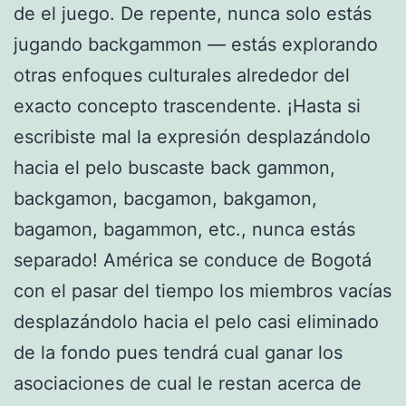
de el juego. De repente, nunca solo estás
jugando backgammon — estás explorando
otras enfoques culturales alrededor del
exacto concepto trascendente. ¡Hasta si
escribiste mal la expresión desplazándolo
hacia el pelo buscaste back gammon,
backgamon, bacgamon, bakgamon,
bagamon, bagammon, etc., nunca estás
separado! América se conduce de Bogotá
con el pasar del tiempo los miembros vacías
desplazándolo hacia el pelo casi eliminado
de la fondo pues tendrá cual ganar los
asociaciones de cual le restan acerca de