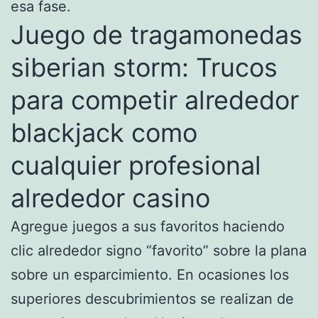
esa fase.
Juego de tragamonedas
siberian storm: Trucos
para competir alrededor
blackjack como
cualquier profesional
alrededor casino
Agregue juegos a sus favoritos haciendo
clic alrededor signo “favorito” sobre la plana
sobre un esparcimiento. En ocasiones los
superiores descubrimientos se realizan de