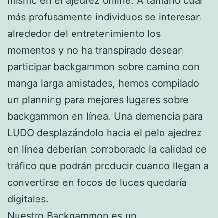
mismo en el ajedrez online. A tamaño cual
más profusamente individuos se interesan
alrededor del entretenimiento los
momentos y no ha transpirado desean
participar backgammon sobre camino con
manga larga amistades, hemos compilado
un planning para mejores lugares sobre
backgammon en línea. Una demencia para
LUDO desplazándolo hacia el pelo ajedrez
en línea deberían corroborado la calidad de
tráfico que podrán producir cuando llegan a
convertirse en focos de luces quedaría
digitales.
Nuestro Backgammon es un