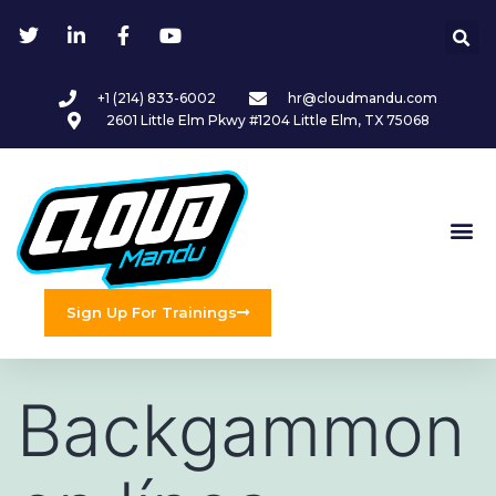
+1 (214) 833-6002
hr@cloudmandu.com
2601 Little Elm Pkwy #1204 Little Elm, TX 75068
Sign Up For Trainings
Backgammon