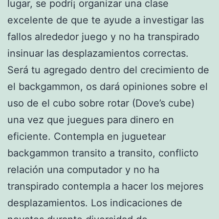
lugar, se podrí¡ organizar una clase
excelente de que te ayude a investigar las
fallos alrededor juego y no ha transpirado
insinuar las desplazamientos correctas.
Será tu agregado dentro del crecimiento de
el backgammon, os dará opiniones sobre el
uso de el cubo sobre rotar (Dove’s cube)
una vez que juegues para dinero en
eficiente. Contempla en juguetear
backgammon transito a transito, conflicto
relación una computador y no ha
transpirado contempla a hacer los mejores
desplazamientos. Los indicaciones de