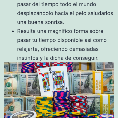
pasar del tiempo todo el mundo
desplazándolo hacia el pelo saludarlos
una buena sonrisa.
Resulta una magnifico forma sobre
pasar tu tiempo disponible así­ como
relajarte, ofreciendo demasiadas
instintos y la dicha de conseguir.