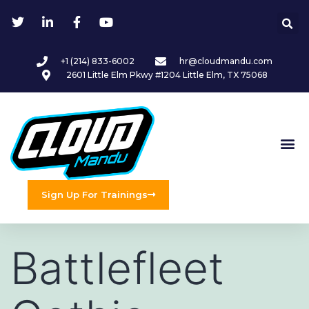
+1 (214) 833-6002
hr@cloudmandu.com
2601 Little Elm Pkwy #1204 Little Elm, TX 75068
Sign Up For Trainings
Battlefleet