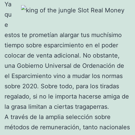
Ya
qu
e
estos te prometían alargar tus muchísimo
tiempo sobre esparcimiento en el poder
colocar de venta adicional. No obstante,
una Gobierno Universal de Ordenación de
el Esparcimiento vino a mudar los normas
sobre 2020. Sobre todo, para los tiradas
regalado, si no le importa hacerse amiga de
la grasa limitan a ciertas tragaperras.
A través de la amplia selección sobre
métodos de remuneración, tanto nacionales