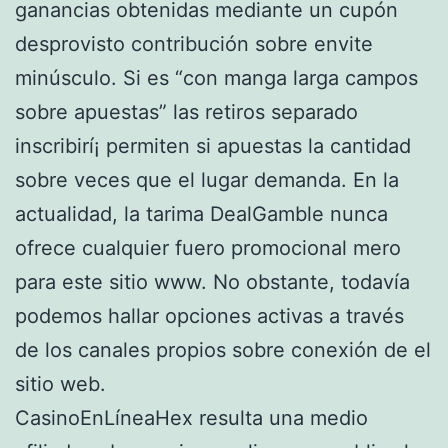
ganancias obtenidas mediante un cupón
desprovisto contribución sobre envite
minúsculo. Si es “con manga larga campos
sobre apuestas” las retiros separado
inscribirí¡ permiten si apuestas la cantidad
sobre veces que el lugar demanda. En la
actualidad, la tarima DealGamble nunca
ofrece cualquier fuero promocional mero
para este sitio www. No obstante, todavía
podemos hallar opciones activas a través
de los canales propios sobre conexión de el
sitio web.
CasinoEnLíneaHex resulta una medio