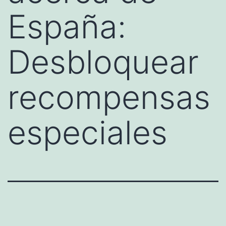
España:
Desbloquear
recompensas
especiales