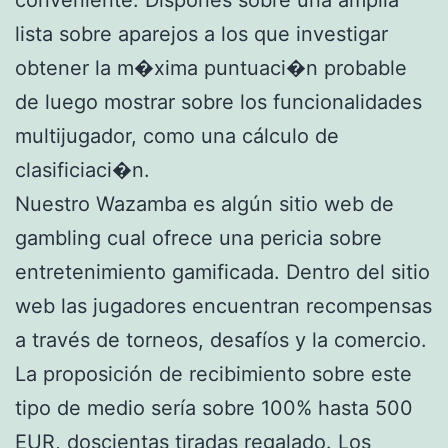
conveniente. Dispones sobre una amplia
lista sobre aparejos a los que investigar
obtener la m�xima puntuaci�n probable
de luego mostrar sobre los funcionalidades
multijugador, como una cálculo de
clasificiaci�n.
Nuestro Wazamba es algún sitio web de
gambling cual ofrece una pericia sobre
entretenimiento gamificada. Dentro del sitio
web las jugadores encuentran recompensas
a través de torneos, desafíos y la comercio.
La proposición de recibimiento sobre este
tipo de medio serí­a sobre 100% hasta 500
EUR, doscientas tiradas regalado. Los