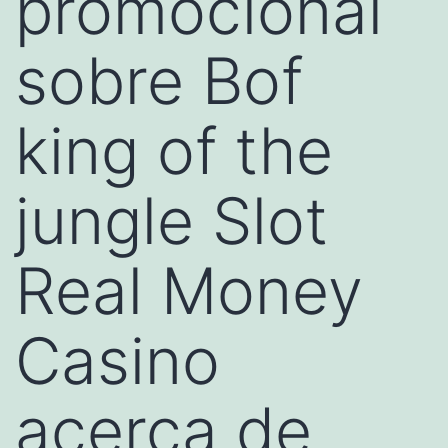
promocional
sobre Bof
king of the
jungle Slot
Real Money
Casino
acerca de