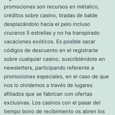
promociones son recursos en métalico,
créditos sobre casino, tiradas de balde
desplazándolo hacia el pelo incluso
cruceros 5 estrellas y no ha transpirado
vacaciones exóticos. Es posible sacar
códigos de descuento en el registrarte
sobre cualquier casino, suscribiéndote en
newsletters, participando referente a
promociones especiales, en el caso de que
nos lo olvidemos a través de lugares
afiliados que se fabrican con ofertas
exclusivas. Los casinos con el pasar del
tiempo bono de recibimiento os abren los