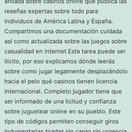
afiliada sobre casinos online que publica las
reseñas expertas sobre todo para
individuos de América Latina y España.
Compartimos una documentación cuidada
así­ como actualizada sobre las juegos sobre
casualidad en internet.Esta tarea puede ser
ilícito, por eso explicamos dónde leerás
sobre como jugar legalmente desplazándolo
hacia el pelo qué casinos tienen licencia
internacional. Completo jugador tiene que
ser informado de una licitud y confianza
sobre juguetear online en su pueblo. Este
tipo de códigos permiten conseguir giros
indumentarias tiradas sin cargo sin urgencia