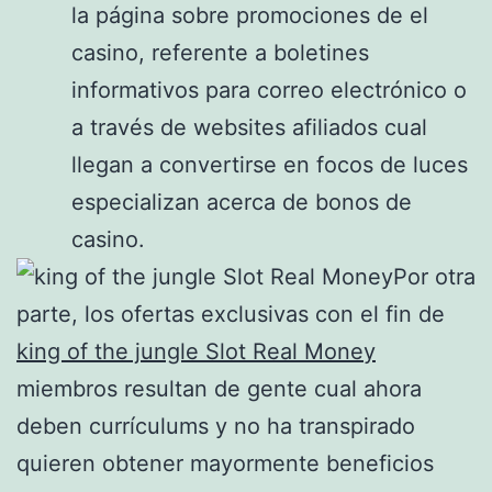
la página sobre promociones de el
casino, referente a boletines
informativos para correo electrónico o
a través de websites afiliados cual
llegan a convertirse en focos de luces
especializan acerca de bonos de
casino.
Por otra
parte, los ofertas exclusivas con el fin de
king of the jungle Slot Real Money
miembros resultan de gente cual ahora
deben currículums y no ha transpirado
quieren obtener mayormente beneficios