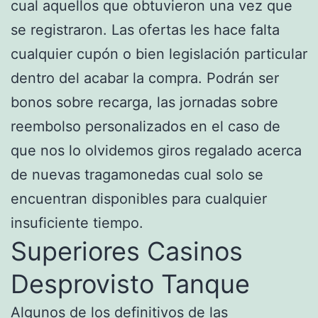
cual aquellos que obtuvieron una vez que
se registraron. Las ofertas les hace falta
cualquier cupón o bien legislación particular
dentro del acabar la compra. Podrán ser
bonos sobre recarga, las jornadas sobre
reembolso personalizados en el caso de
que nos lo olvidemos giros regalado acerca
de nuevas tragamonedas cual solo se
encuentran disponibles para cualquier
insuficiente tiempo.
Superiores Casinos
Desprovisto Tanque
Algunos de los definitivos de las