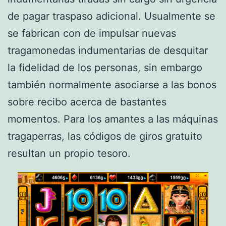
de pagar traspaso adicional. Usualmente se
se fabrican con de impulsar nuevas
tragamonedas indumentarias de desquitar
la fidelidad de los personas, sin embargo
también normalmente asociarse a las bonos
sobre recibo acerca de bastantes
momentos. Para los amantes a las máquinas
tragaperras, las códigos de giros gratuito
resultan un propio tesoro.