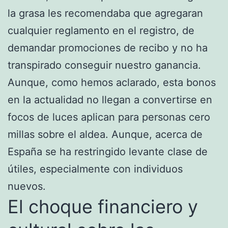
la grasa les recomendaba que agregaran
cualquier reglamento en el registro, de
demandar promociones de recibo y no ha
transpirado conseguir nuestro ganancia.
Aunque, como hemos aclarado, esta bonos
en la actualidad no llegan a convertirse en
focos de luces aplican para personas cero
millas sobre el aldea. Aunque, acerca de
España se ha restringido levante clase de
útiles, especialmente con individuos
nuevos.
El choque financiero y