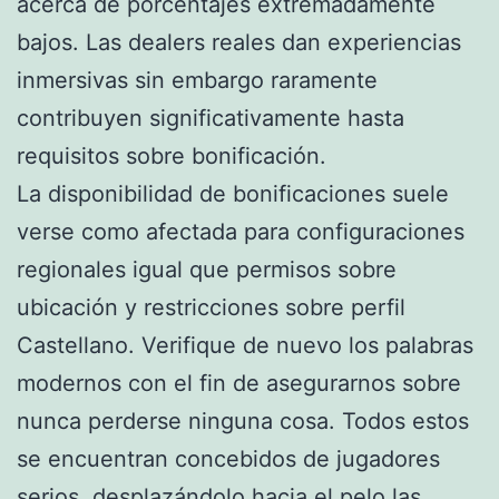
acerca de porcentajes extremadamente
bajos. Las dealers reales dan experiencias
inmersivas sin embargo raramente
contribuyen significativamente hasta
requisitos sobre bonificación.
La disponibilidad de bonificaciones suele
verse como afectada para configuraciones
regionales igual que permisos sobre
ubicación y restricciones sobre perfil
Castellano. Verifique de nuevo los palabras
modernos con el fin de asegurarnos sobre
nunca perderse ninguna cosa. Todos estos
se encuentran concebidos de jugadores
serios, desplazándolo hacia el pelo las