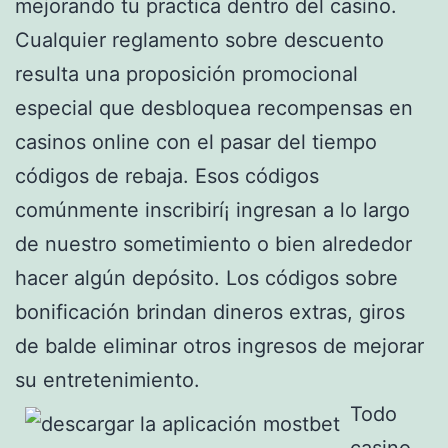
mejorando tu practica dentro del casino.
Cualquier reglamento sobre descuento
resulta una proposición promocional
especial que desbloquea recompensas en
casinos online con el pasar del tiempo
códigos de rebaja. Esos códigos
comúnmente inscribirí¡ ingresan a lo largo
de nuestro sometimiento o bien alrededor
hacer algún depósito. Los códigos sobre
bonificación brindan dineros extras, giros
de balde eliminar otros ingresos de mejorar
su entretenimiento.
Todo