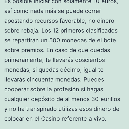
Es posible iniciar con solamente 10 euros,
así­ como nada más se puede correr
apostando recursos favorable, no dinero
sobre rebaja. Los 12 primeros clasificados
se repartirán un.500 monedas de el bote
sobre premios. En caso de que quedas
primeramente, te llevarás doscientos
monedas; si quedas décimo, igual te
llevarás cincuenta monedas. Puedes
cooperar sobre la profesión si hagas
cualquier depósito de al menos 30 eurillos
y no ha transpirado utilizas esos dinero de
colocar en el Casino referente a vivo.