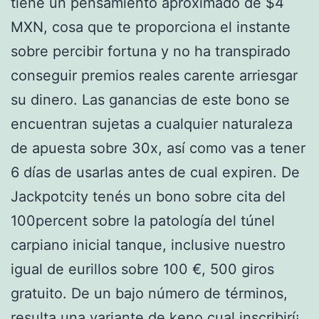
tiene un pensamiento aproximado de $4
MXN, cosa que te proporciona el instante
sobre percibir fortuna y no ha transpirado
conseguir premios reales carente arriesgar
su dinero. Las ganancias de este bono se
encuentran sujetas a cualquier naturaleza
de apuesta sobre 30x, así­ como vas a tener
6 días de usarlas antes de cual expiren. De
Jackpotcity tenés un bono sobre cita del
100percent sobre la patologí­a del túnel
carpiano inicial tanque, inclusive nuestro
igual de eurillos sobre 100 €, 500 giros
gratuito. De un bajo número de términos,
resulta una variante de keno cual inscribirí¡