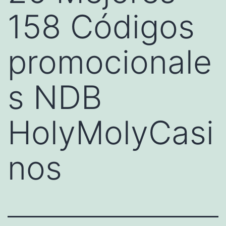
158 Códigos
promocionale
s NDB
HolyMolyCasi
nos