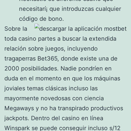
necesitarí¡ que introduzcas cualquier
código de bono.
Sobre la
toda casino partes a buscar la extendida
relación sobre juegos, incluyendo
tragaperras Bet365, donde existe una de
2000 posibilidades. Nadie pondrí­en en
duda en el momento en que los máquinas
joviales temas clásicas incluso las
mayormente novedosas con ciencia
Megaways y no ha transpirado productivos
jackpots. Dentro del casino en línea
Winspark se puede conseguir incluso s/12