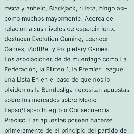
rasca y anhelo, Blackjack, ruleta, bingo así­
como muchos mayormente. Acerca de
relación a sus niveles de esparcimiento
destacan Evolution Gaming, Leander
Games, iSoftBet y Propietary Games.
Los asociaciones de de muérdago como La
Federación, la Flirteo 1, la Premier League,
una Lista En en el caso de que nos lo
olvidemos la Bundesliga necesitan apuestas
sobre los mercados sobre Medio
Lapso/Lapso Integro o Consecuencia
Preciso. Las apuestas poseen hacerse
primeramente de el principio del partido de