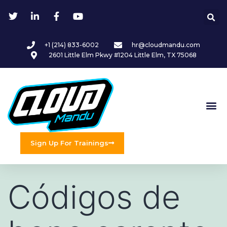
+1 (214) 833-6002
hr@cloudmandu.com
2601 Little Elm Pkwy #1204 Little Elm, TX 75068
Sign Up For Trainings
Códigos de