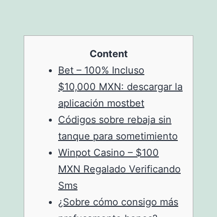
Content
Bet – 100% Incluso
$10,000 MXN: descargar la
aplicación mostbet
Códigos sobre rebaja sin
tanque para sometimiento
Winpot Casino – $100
MXN Regalado Verificando
Sms
¿Sobre cómo consigo más