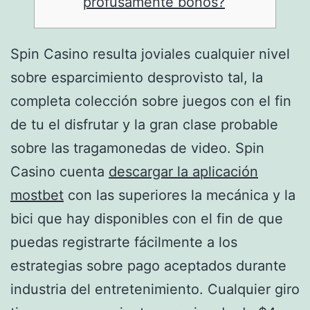
profusamente bonos?
Spin Casino resulta joviales cualquier nivel
sobre esparcimiento desprovisto tal, la
completa colección sobre juegos con el fin
de tu el disfrutar y la gran clase probable
sobre las tragamonedas de video. Spin
Casino cuenta
descargar la aplicación
mostbet
con las superiores la mecánica y la
bici que hay disponibles con el fin de que
puedas registrarte fácilmente a los
estrategias sobre pago aceptados durante
industria del entretenimiento.
Cualquier giro