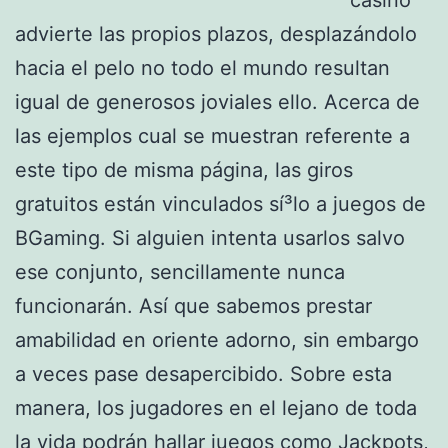
casino
advierte las propios plazos, desplazándolo
hacia el pelo no todo el mundo resultan
igual de generosos joviales ello. Acerca de
las ejemplos cual se muestran referente a
este tipo de misma página, las giros
gratuitos están vinculados sí³lo a juegos de
BGaming. Si alguien intenta usarlos salvo
ese conjunto, sencillamente nunca
funcionarán. Así que sabemos prestar
amabilidad en oriente adorno, sin embargo
a veces pase desapercibido. Sobre esta
manera, los jugadores en el lejano de toda
la vida podrán hallar juegos como Jackpots,