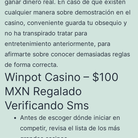
ganar dinero real. En caso de que existen
cualquier manera sobre demostración en el
casino, conveniente guarda tu obsequio y
no ha transpirado tratar para
entretenimiento anteriormente, para
afirmarte sobre conocer demasiadas reglas
de forma correcta.
Winpot Casino – $100
MXN Regalado
Verificando Sms
Antes de escoger dónde iniciar en
competir, revisa el lista de los más