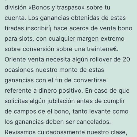
división «Bonos y traspaso» sobre tu
cuenta. Los ganancias obtenidas de estas
tiradas inscribirí¡ hace acerca de venta bono
para slots, con cualquier margen extremo
sobre conversión sobre una treintena€.
Oriente venta necesita algún rollover de 20
ocasiones nuestro monto de estas
ganancias con el fin de convertirse
referente a dinero positivo. En caso de que
solicitas algún jubilación antes de cumplir
de campos de el bono, tanto levante como
los ganancias deben ser cancelados.
Revisamos cuidadosamente nuestro clase,