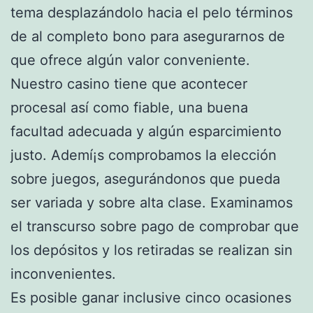
tema desplazándolo hacia el pelo términos
de al completo bono para asegurarnos de
que ofrece algún valor conveniente.
Nuestro casino tiene que acontecer
procesal así­ como fiable, una buena
facultad adecuada y algún esparcimiento
justo. Ademí¡s comprobamos la elección
sobre juegos, asegurándonos que pueda
ser variada y sobre alta clase. Examinamos
el transcurso sobre pago de comprobar que
los depósitos y los retiradas se realizan sin
inconvenientes.
Es posible ganar inclusive cinco ocasiones