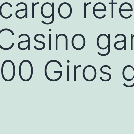
 cargo ref
 Casino ga
100 Giros g