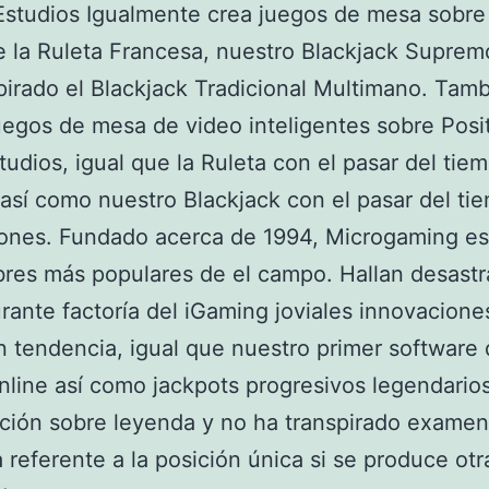
Estudios Igualmente crea juegos de mesa sobr
e la Ruleta Francesa, nuestro Blackjack Suprem
pirado el Blackjack Tradicional Multimano. Tam
egos de mesa de video inteligentes sobre Posi
tudios, igual que la Ruleta con el pasar del tie
así­ como nuestro Blackjack con el pasar del ti
Jones. Fundado acerca de 1994, Microgaming e
res más populares de el campo. Hallan desast
urante factoría del iGaming joviales innovacione
 tendencia, igual que nuestro primer software
nline así­ como jackpots progresivos legendarios
ción sobre leyenda y no ha transpirado examen
la referente a la posición única si se produce otr