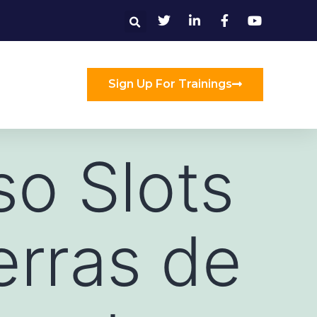
Sign Up For Trainings
so Slots
rras de