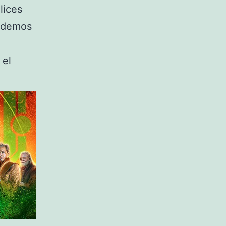
lices
videmos
 el