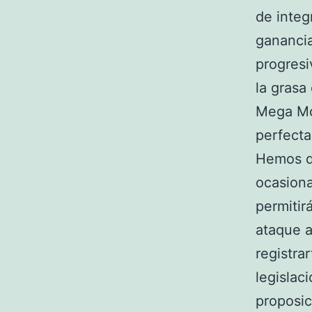
de integ
ganancia
progresi
la grasa
Mega Moo
perfecta
Hemos de
ocasiona
permitir
ataque a
registra
legislac
proposic