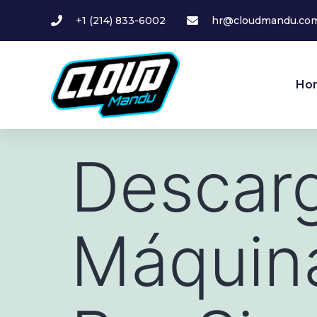
+1 (214) 833-6002
hr@cloudmandu.co
Ho
Descarg
Máquina