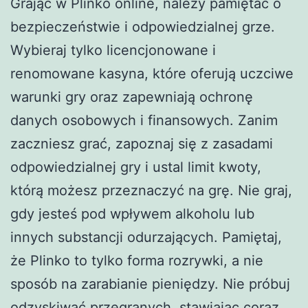
Grając w Plinko online, należy pamiętać o
bezpieczeństwie i odpowiedzialnej grze.
Wybieraj tylko licencjonowane i
renomowane kasyna, które oferują uczciwe
warunki gry oraz zapewniają ochronę
danych osobowych i finansowych. Zanim
zaczniesz grać, zapoznaj się z zasadami
odpowiedzialnej gry i ustal limit kwoty,
którą możesz przeznaczyć na grę. Nie graj,
gdy jesteś pod wpływem alkoholu lub
innych substancji odurzających. Pamiętaj,
że Plinko to tylko forma rozrywki, a nie
sposób na zarabianie pieniędzy. Nie próbuj
odzyskiwać przegranych, stawiając coraz