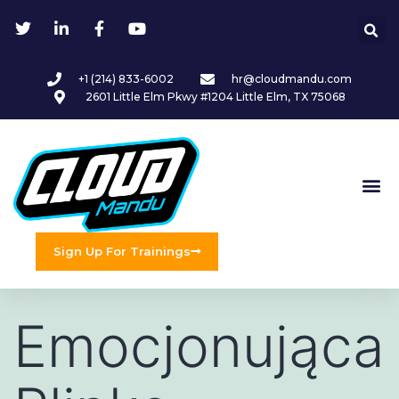
+1 (214) 833-6002
hr@cloudmandu.com
2601 Little Elm Pkwy #1204 Little Elm, TX 75068
Sign Up For Trainings
Emocjonująca