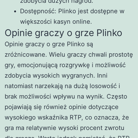
zdobycia dużych nagród.
Dostępność: Plinko jest dostępne w
większości kasyn online.
Opinie graczy o grze Plinko
Opinie graczy o grze Plinko są
zróżnicowane. Wielu graczy chwali prostotę
gry, emocjonującą rozgrywkę i możliwość
zdobycia wysokich wygranych. Inni
natomiast narzekają na dużą losowość i
brak możliwości wpływu na wynik. Często
pojawiają się również opinie dotyczące
wysokiego wskaźnika RTP, co oznacza, że
gra ma relatywnie wysoki procent zwrotu