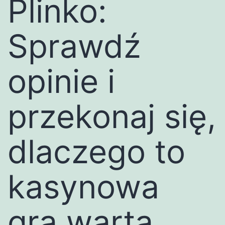
Plinko:
Sprawdź
opinie i
przekonaj się,
dlaczego to
kasynowa
gra warta