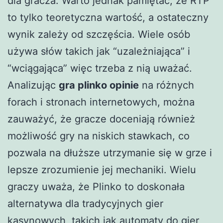
dla gracza. Warto jednak pamiętać, że RTP
to tylko teoretyczna wartość, a ostateczny
wynik zależy od szczęścia. Wiele osób
używa słów takich jak “uzależniająca” i
“wciągająca” więc trzeba z nią uważać.
Analizując
gra plinko opinie
na różnych
forach i stronach internetowych, można
zauważyć, że gracze doceniają również
możliwość gry na niskich stawkach, co
pozwala na dłuższe utrzymanie się w grze i
lepsze zrozumienie jej mechaniki. Wielu
graczy uważa, że Plinko to doskonała
alternatywa dla tradycyjnych gier
kasynowych, takich jak automaty do gier