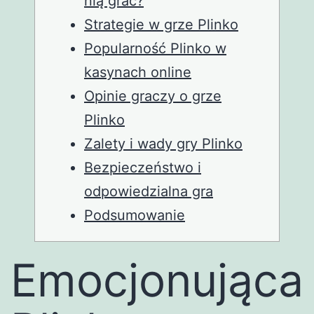
nią grać?
Strategie w grze Plinko
Popularność Plinko w
kasynach online
Opinie graczy o grze
Plinko
Zalety i wady gry Plinko
Bezpieczeństwo i
odpowiedzialna gra
Podsumowanie
Emocjonująca