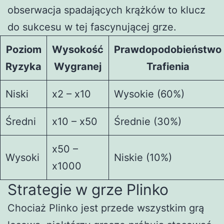
obserwacja spadających krążków to klucz
do sukcesu w tej fascynującej grze.
Poziom
Wysokość
Prawdopodobieństwo
Ryzyka
Wygranej
Trafienia
Niski
x2 – x10
Wysokie (60%)
Średni
x10 – x50
Średnie (30%)
x50 –
Wysoki
Niskie (10%)
x1000
Strategie w grze Plinko
Chociaż Plinko jest przede wszystkim grą