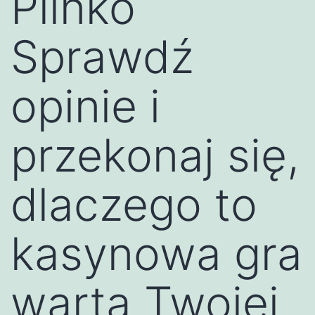
Plinko
Sprawdź
opinie i
przekonaj się,
dlaczego to
kasynowa gra
warta Twojej