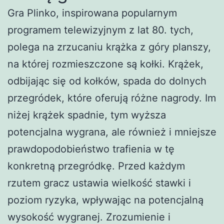
Gra Plinko, inspirowana popularnym
programem telewizyjnym z lat 80. tych,
polega na zrzucaniu krążka z góry planszy,
na której rozmieszczone są kołki. Krążek,
odbijając się od kołków, spada do dolnych
przegródek, które oferują różne nagrody. Im
niżej krążek spadnie, tym wyższa
potencjalna wygrana, ale również i mniejsze
prawdopodobieństwo trafienia w tę
konkretną przegródkę. Przed każdym
rzutem gracz ustawia wielkość stawki i
poziom ryzyka, wpływając na potencjalną
wysokość wygranej. Zrozumienie i