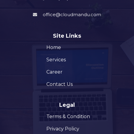
office@cloudmandu.com
Site Links
Home
Services
Career
Contact Us
Legal
Terms & Condition
Privacy Policy