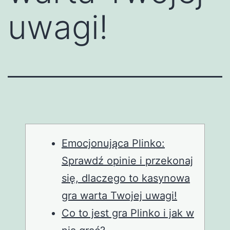
uwagi!
Emocjonująca Plinko:
Sprawdź opinie i przekonaj
się, dlaczego to kasynowa
gra warta Twojej uwagi!
Co to jest gra Plinko i jak w