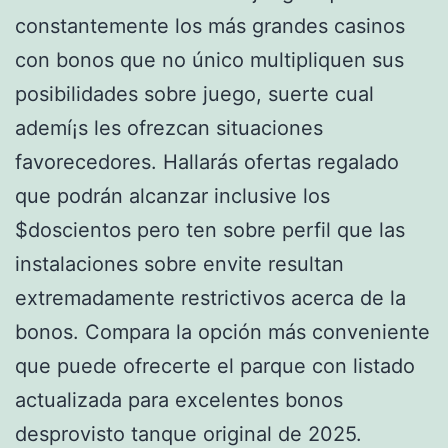
constantemente los más grandes casinos
con bonos que no único multipliquen sus
posibilidades sobre juego, suerte cual
ademí¡s les ofrezcan situaciones
favorecedores. Hallarás ofertas regalado
que podrán alcanzar inclusive los
$doscientos pero ten sobre perfil que las
instalaciones sobre envite resultan
extremadamente restrictivos acerca de la
bonos. Compara la opción más conveniente
que puede ofrecerte el parque con listado
actualizada para excelentes bonos
desprovisto tanque original de 2025.