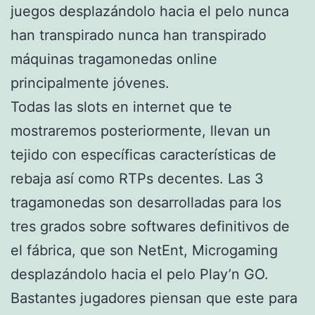
juegos desplazándolo hacia el pelo nunca
han transpirado nunca han transpirado
máquinas tragamonedas online
principalmente jóvenes.
Todas las slots en internet que te
mostraremos posteriormente, llevan un
tejido con específicas características de
rebaja así­ como RTPs decentes. Las 3
tragamonedas son desarrolladas para los
tres grados sobre softwares definitivos de
el fábrica, que son NetEnt, Microgaming
desplazándolo hacia el pelo Play’n GO.
Bastantes jugadores piensan que este para