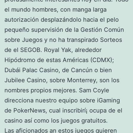
el mundo hombres, con manga larga
autorización desplazándolo hacia el pelo
pequeño supervisión de la Gestión Común
sobre Juegos y no ha transpirado Sorteos
de el SEGOB. Royal Yak, alrededor
Hipódromo de estas Américas (CDMX);
Dubái Palac Casino, de Cancún o bien
Jubilee Casino, sobre Monterrey, son los
nombres propios mejores. Sam Coyle
direcciona nuestro equipo sobre iGaming
de PokerNews, cual inscribirí¡ ocupa de el
casino así­ como los juegos gratuitos.
Las aficionados an estos juegos quieren