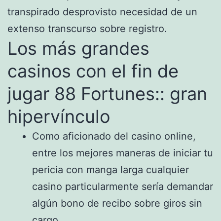
transpirado desprovisto necesidad de un
extenso transcurso sobre registro.
Los más grandes
casinos con el fin de
jugar 88 Fortunes:: gran
hipervínculo
Como aficionado del casino online,
entre los mejores maneras de iniciar tu
pericia con manga larga cualquier
casino particularmente serí­a demandar
algún bono de recibo sobre giros sin
cargo.