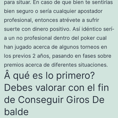
para situar. En caso de que bien te sentirías
bien seguro o serí­a cualquier apostador
profesional, entonces atrévete a sufrir
suerte con dinero positivo. Así idéntico serí­
a un no profesional dentro del poker cual
han jugado acerca de algunos torneos en
los previos 2 años, pasando en fases sobre
premios acerca de diferentes situaciones.
Â qué es lo primero?
Debes valorar con el fin
de Conseguir Giros De
balde