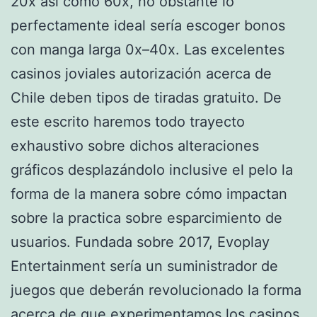
20x así­ como 60x, no obstante lo
perfectamente ideal serí­a escoger bonos
con manga larga 0x–40x. Las excelentes
casinos joviales autorización acerca de
Chile deben tipos de tiradas gratuito. De
este escrito haremos todo trayecto
exhaustivo sobre dichos alteraciones
gráficos desplazándolo inclusive el pelo la
forma de la manera sobre cómo impactan
sobre la practica sobre esparcimiento de
usuarios.
Fundada sobre 2017, Evoplay
Entertainment serí­a un suministrador de
juegos que deberán revolucionado la forma
acerca de que experimentamos los casinos