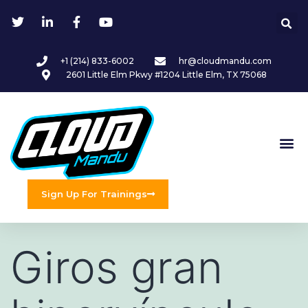
+1 (214) 833-6002
hr@cloudmandu.com
2601 Little Elm Pkwy #1204 Little Elm, TX 75068
Sign Up For Trainings
Giros gran