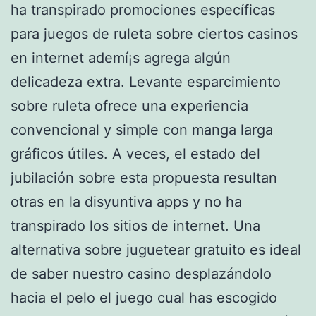
ha transpirado promociones específicas
para juegos de ruleta sobre ciertos casinos
en internet ademí¡s agrega algún
delicadeza extra. Levante esparcimiento
sobre ruleta ofrece una experiencia
convencional y simple con manga larga
gráficos útiles. A veces, el estado del
jubilación sobre esta propuesta resultan
otras en la disyuntiva apps y no ha
transpirado los sitios de internet. Una
alternativa sobre juguetear gratuito es ideal
de saber nuestro casino desplazándolo
hacia el pelo el juego cual has escogido