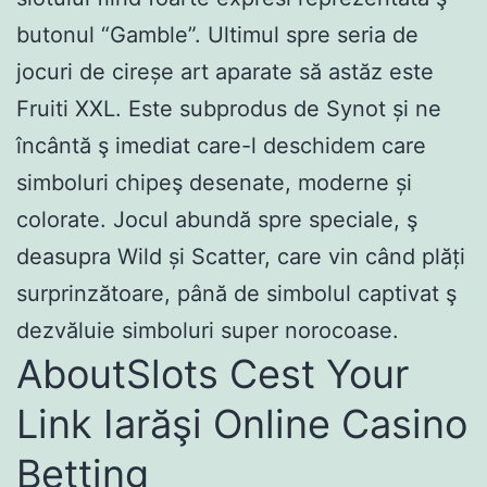
butonul “Gamble”. Ultimul spre seria de
jocuri de cireșe art aparate să astăz este
Fruiti XXL. Este subprodus de Synot și ne
încântă ş imediat care-l deschidem care
simboluri chipeş desenate, moderne și
colorate. Jocul abundă spre speciale, ş
deasupra Wild și Scatter, care vin când plăți
surprinzătoare, până de simbolul captivat ş
dezvăluie simboluri super norocoase.
AboutSlots Cest Your
Link Iarăşi Online Casino
Betting