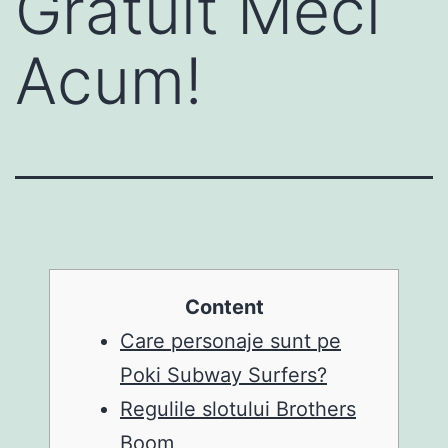
Gratuit Meci
Acum!
Content
Care personaje sunt pe
Poki Subway Surfers?
Regulile slotului Brothers
Boom