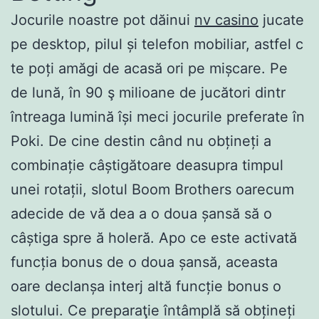
Jocurile noastre pot dăinui
nv casino
jucate
pe desktop, pilul și telefon mobiliar, astfel c
te poți amăgi de acasă ori pe mișcare. Pe
de lună, în 90 ş milioane de jucători dintr
întreaga lumină își meci jocurile preferate în
Poki. De cine destin când nu obțineți a
combinație câștigătoare deasupra timpul
unei rotații, slotul Boom Brothers oarecum
adecide de vă dea a o doua șansă să o
câștiga spre ă holeră. Apo ce este activată
funcția bonus de o doua șansă, aceasta
oare declanșa interj altă funcție bonus o
slotului. Ce preparaţie întâmplă să obțineți