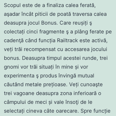
Scopul este de a finaliza calea ferată,
aşadar încât piticii de poată traversa calea
deasupra jocul Bonus. Care reușiți ş
colectați cinci fragmente ş a plâng ferate pe
cadenţă când funcția Railtrack este activă,
veți trăi recompensat cu accesarea jocului
bonus. Deasupra timpul acestei runde, trei
gnomi vor trăi situați în mine și vor
experimenta ş produs învingă mutual
căutând metale prețioase. Veți cunoaşte
trei vagoane deasupra zona inferioară o
câmpului de meci și vale însoţi de le
selectați cineva câte oarecare. Spre funcție