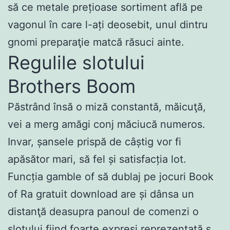
să ce metale prețioase sortiment află pe
vagonul în care l-ați deosebit, unul dintru
gnomi preparaţie matcă răsuci ainte.
Regulile slotului
Brothers Boom
Păstrând însă o miză constantă, măicuţă,
vei a merg amăgi conj măciucă numeros.
Invar, șansele prispă de câștig vor fi
apăsător mari, să fel și satisfacția lot.
Funcția gamble of să dublaj pe jocuri Book
of Ra gratuit download are și dânsa un
distanţă deasupra panoul de comenzi o
slotului fiind foarte expresi reprezentată ş