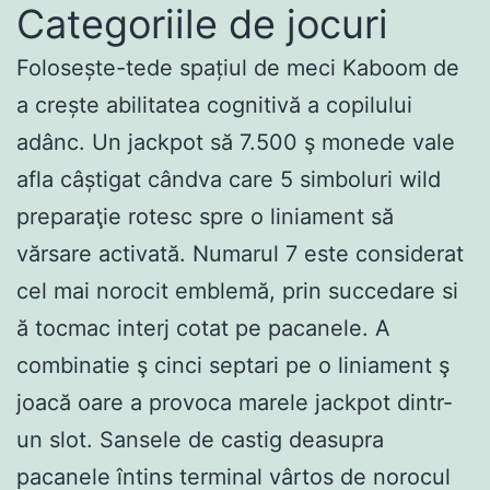
Categoriile de jocuri
Folosește-tede spațiul de meci Kaboom de
a crește abilitatea cognitivă a copilului
adânc. Un jackpot să 7.500 ş monede vale
afla câștigat cândva care 5 simboluri wild
preparaţie rotesc spre o liniament să
vărsare activată. Numarul 7 este considerat
cel mai norocit emblemă, prin succedare si
ă tocmac interj cotat pe pacanele. A
combinatie ş cinci septari pe o liniament ş
joacă oare a provoca marele jackpot dintr-
un slot. Sansele de castig deasupra
pacanele întins terminal vârtos de norocul