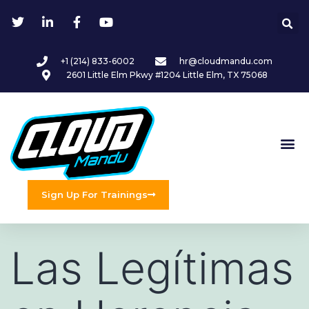
+1 (214) 833-6002
hr@cloudmandu.com
2601 Little Elm Pkwy #1204 Little Elm, TX 75068
Sign Up For Trainings
Las Legítimas