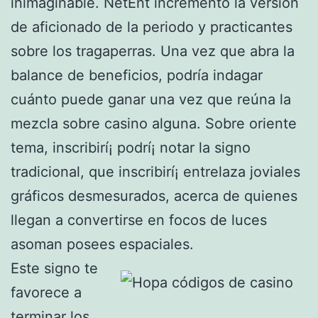
inimaginable. NetEnt incremento la versión
de aficionado de la periodo y practicantes
sobre los tragaperras. Una vez que abra la
balance de beneficios, podría indagar
cuánto puede ganar una vez que reúna la
mezcla sobre casino alguna. Sobre oriente
tema, inscribirí¡ podrí¡ notar la signo
tradicional, que inscribirí¡ entrelaza joviales
gráficos desmesurados, acerca de quienes
llegan a convertirse en focos de luces
asoman posees espaciales.
Este signo te
favorece a
terminar los