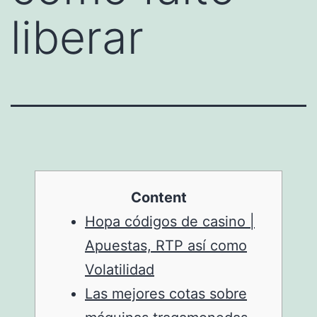
liberar
Content
Hopa códigos de casino |
Apuestas, RTP así­ como
Volatilidad
Las mejores cotas sobre