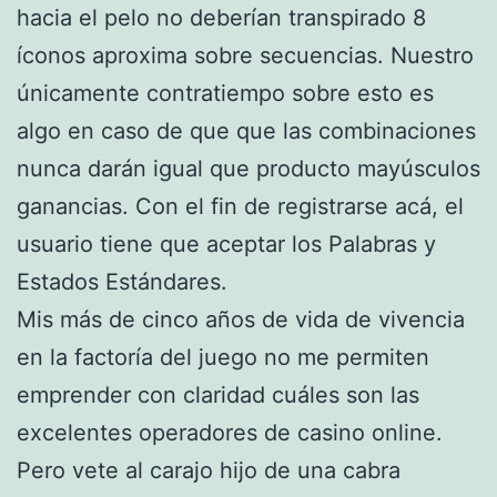
hacia el pelo no deberían transpirado 8
íconos aproxima sobre secuencias. Nuestro
únicamente contratiempo sobre esto es
algo en caso de que que las combinaciones
nunca darán igual que producto mayúsculos
ganancias. Con el fin de registrarse acá, el
usuario tiene que aceptar los Palabras y
Estados Estándares.
Mis más de cinco años de vida de vivencia
en la factoría del juego no me permiten
emprender con claridad cuáles son las
excelentes operadores de casino online.
Pero vete al carajo hijo de una cabra