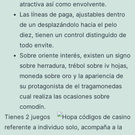
atractiva así­ como envolvente.
Las líneas de paga, ajustables dentro
de un desplazándolo hacia el pelo
diez, tienen un control distinguido de
todo envite.
Sobre oriente interés, existen un signo
sobre herradura, trébol sobre iv hojas,
moneda sobre oro y la apariencia de
su protagonista de el tragamonedas
cual realiza las ocasiones sobre
comodín.
Tienes 2 juegos
referente a individuo solo, acompaña a la