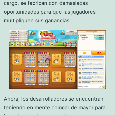
cargo, se fabrican con demasiadas
oportunidades para que las jugadores
multipliquen sus ganancias.
Ahora, los desarrolladores se encuentran
teniendo en mente colocar de mayor para