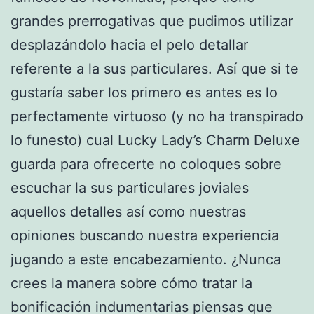
grandes prerrogativas que pudimos utilizar
desplazándolo hacia el pelo detallar
referente a la sus particulares. Así que si te
gustaría saber los primero es antes es lo
perfectamente virtuoso (y no ha transpirado
lo funesto) cual Lucky Lady’s Charm Deluxe
guarda para ofrecerte no coloques sobre
escuchar la sus particulares joviales
aquellos detalles así­ como nuestras
opiniones buscando nuestra experiencia
jugando a este encabezamiento. ¿Nunca
crees la manera sobre cómo tratar la
bonificación indumentarias piensas que