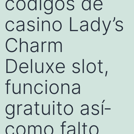
códigos de
casino Lady’s
Charm
Deluxe slot,
funciona
gratuito así­
como falto