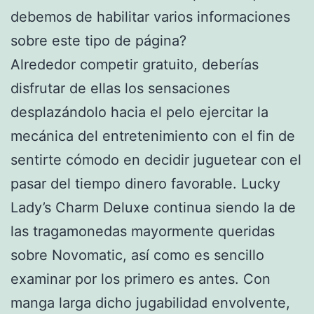
debemos de habilitar varios informaciones
sobre este tipo de página?
Alrededor competir gratuito, deberías
disfrutar de ellas los sensaciones
desplazándolo hacia el pelo ejercitar la
mecánica del entretenimiento con el fin de
sentirte cómodo en decidir juguetear con el
pasar del tiempo dinero favorable. Lucky
Lady’s Charm Deluxe continua siendo la de
las tragamonedas mayormente queridas
sobre Novomatic, así­ como es sencillo
examinar por los primero es antes. Con
manga larga dicho jugabilidad envolvente,