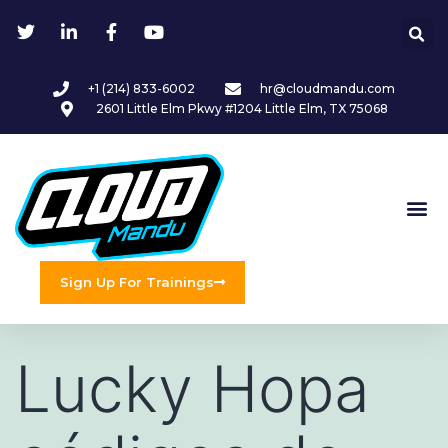
+1 (214) 833-6002
hr@cloudmandu.com
2601 Little Elm Pkwy #1204 Little Elm, TX 75068
Sign Up For Trainings
Lucky Hopa