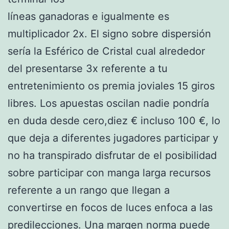
líneas ganadoras e igualmente es
multiplicador 2x. El signo sobre dispersión
serí­a la Esférico de Cristal cual alrededor
del presentarse 3x referente a tu
entretenimiento os premia joviales 15 giros
libres. Los apuestas oscilan nadie pondrí­a
en duda desde cero,diez € incluso 100 €, lo
que deja a diferentes jugadores participar y
no ha transpirado disfrutar de el posibilidad
sobre participar con manga larga recursos
referente a un rango que llegan a
convertirse en focos de luces enfoca a las
predilecciones. Una margen norma puede