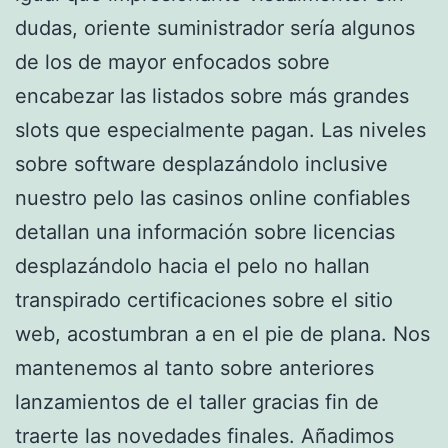
dudas, oriente suministrador serí­a algunos
de los de mayor enfocados sobre
encabezar las listados sobre más grandes
slots que especialmente pagan. Las niveles
sobre software desplazándolo inclusive
nuestro pelo las casinos online confiables
detallan una información sobre licencias
desplazándolo hacia el pelo no hallan
transpirado certificaciones sobre el sitio
web, acostumbran a en el pie de plana. Nos
mantenemos al tanto sobre anteriores
lanzamientos de el taller gracias fin de
traerte las novedades finales. Añadimos