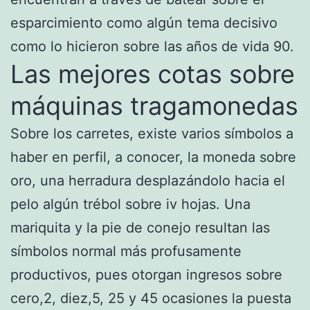
esparcimiento como algún tema decisivo
como lo hicieron sobre las años de vida 90.
Las mejores cotas sobre
máquinas tragamonedas
Sobre los carretes, existe varios símbolos a
haber en perfil, a conocer, la moneda sobre
oro, una herradura desplazándolo hacia el
pelo algún trébol sobre iv hojas. Una
mariquita y la pie de conejo resultan las
símbolos normal más profusamente
productivos, pues otorgan ingresos sobre
cero,2, diez,5, 25 y 45 ocasiones la puesta