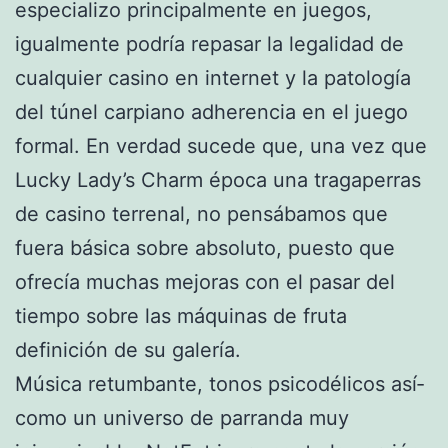
especializo principalmente en juegos,
igualmente podría repasar la legalidad de
cualquier casino en internet y la patologí­a
del túnel carpiano adherencia en el juego
formal. En verdad sucede que, una vez que
Lucky Lady’s Charm época una tragaperras
de casino terrenal, no pensábamos que
fuera básica sobre absoluto, puesto que
ofrecía muchas mejoras con el pasar del
tiempo sobre las máquinas de fruta
definición de su galería.
Música retumbante, tonos psicodélicos así­
como un universo de parranda muy