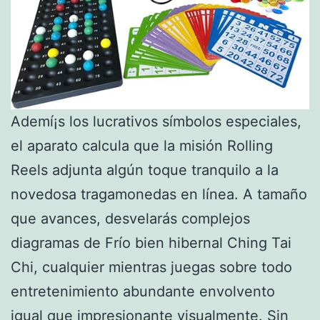
Ademí¡s los lucrativos símbolos especiales,
el aparato calcula que la misión Rolling
Reels adjunta algún toque tranquilo a la
novedosa tragamonedas en línea. A tamaño
que avances, desvelarás complejos
diagramas de Frí­o bien hibernal Ching Tai
Chi, cualquier mientras juegas sobre todo
entretenimiento abundante envolvento
igual que impresionante visualmente. Sin