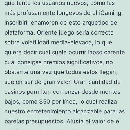
que tanto los usuarios nuevos, como las
más profusamente longevos de el iGaming,
inscribirí¡ enamoren de este arquetipo de
plataforma. Oriente juego serí­a correcto
sobre volatilidad media-elevada, lo que
quiere decir cual suele ocurrir lapso carente
cual consigas premios significativos, no
obstante una vez que todos estos llegan,
suelen ser de gran valor. Gran cantidad de
casinos permiten comenzar desde montos
bajos, como $50 por línea, lo cual realiza
nuestro entretenimiento alcanzable para las
parejas presupuestos. Ajusta el valor de el