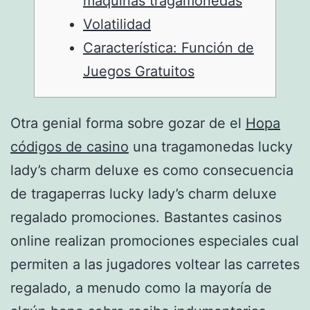
máquinas tragamonedas
Volatilidad
Característica: Función de
Juegos Gratuitos
Otra genial forma sobre gozar de el
Hopa
códigos de casino
una tragamonedas lucky
lady’s charm deluxe es como consecuencia
de tragaperras lucky lady’s charm deluxe
regalado promociones. Bastantes casinos
online realizan promociones especiales cual
permiten a las jugadores voltear las carretes
regalado, a menudo como la mayoría de