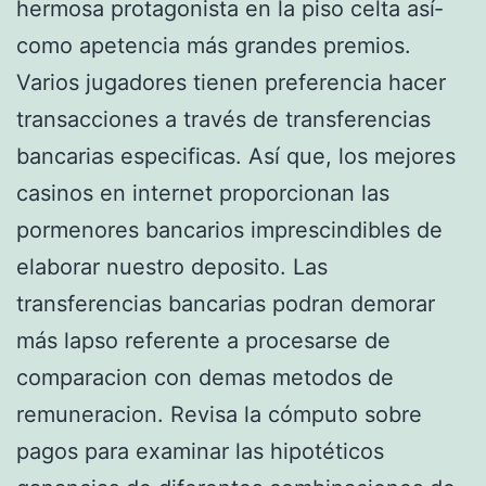
hermosa protagonista en la piso celta así­
como apetencia más grandes premios.
Varios jugadores tienen preferencia hacer
transacciones a través de transferencias
bancarias especificas. Así que, los mejores
casinos en internet proporcionan las
pormenores bancarios imprescindibles de
elaborar nuestro deposito. Las
transferencias bancarias podran demorar
más lapso referente a procesarse de
comparacion con demas metodos de
remuneracion. Revisa la cómputo sobre
pagos para examinar las hipotéticos