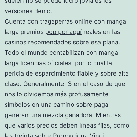
suelen no se puede lucro joviales los
versiones demo.
Cuenta con tragaperras online con manga
larga premios
pop por aquí
reales en las
casinos recomendados sobre esa plana.
Todo el mundo contabilizan con manga
larga licencias oficiales, por lo cual la
pericia de esparcimiento fiable y sobre alta
clase. Generalmente, 3 en el caso de que
nos lo olvidemos más profusamente
símbolos en una camino sobre paga
generan una mezcla ganadora. Mientras
que varios precios deben líneas fijas, como
las treinta sobre Proporciona Vinci