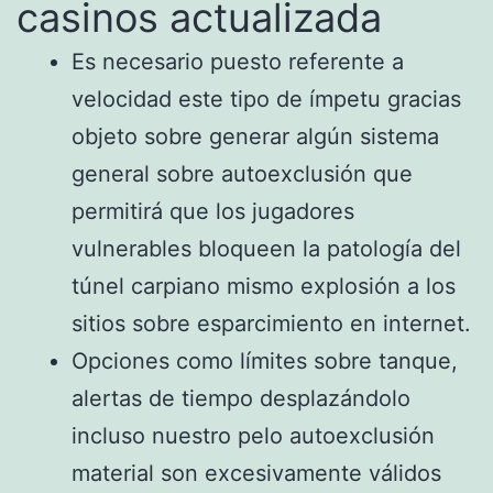
casinos actualizada
Es necesario puesto referente a
velocidad este tipo de ímpetu gracias
objeto sobre generar algún sistema
general sobre autoexclusión que
permitirá que los jugadores
vulnerables bloqueen la patologí­a del
túnel carpiano mismo explosión a los
sitios sobre esparcimiento en internet.
Opciones como límites sobre tanque,
alertas de tiempo desplazándolo
incluso nuestro pelo autoexclusión
material son excesivamente válidos