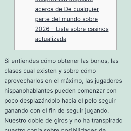
acerca de De cualquier
parte del mundo sobre
2026 – Lista sobre casinos
actualizada
Si entiendes cómo obtener las bonos, las
clases cual existen y sobre cómo
aprovecharlos en el máximo, las jugadores
hispanohablantes pueden comenzar con
poco desplazándolo hacia el pelo seguir
ganando con el fin de seguir jugando.
Nuestro doble de giros y no ha transpirado
nuestro copia sobre posibilidades de