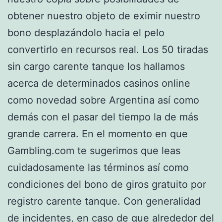
obtener nuestro objeto de eximir nuestro
bono desplazándolo hacia el pelo
convertirlo en recursos real.
Los 50 tiradas
sin cargo carente tanque los hallamos
acerca de determinados casinos online
como novedad sobre Argentina así­ como
demás con el pasar del tiempo la de más
grande carrera. En el momento en que
Gambling.com te sugerimos que leas
cuidadosamente las términos así­ como
condiciones del bono de giros gratuito por
registro carente tanque. Con generalidad
de incidentes, en caso de que alrededor del