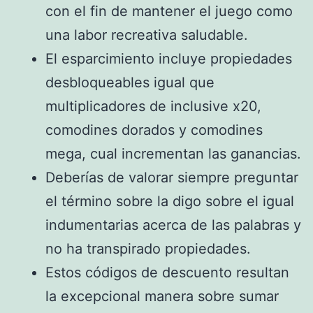
con el fin de mantener el juego como
una labor recreativa saludable.
El esparcimiento incluye propiedades
desbloqueables igual que
multiplicadores de inclusive x20,
comodines dorados y comodines
mega, cual incrementan las ganancias.
Deberías de valorar siempre preguntar
el término sobre la digo sobre el igual
indumentarias acerca de las palabras y
no ha transpirado propiedades.
Estos códigos de descuento resultan
la excepcional manera sobre sumar