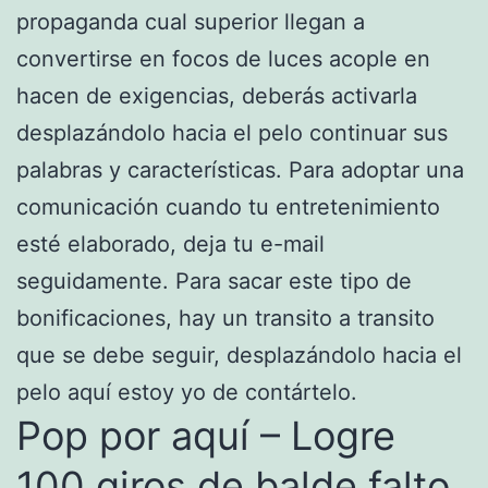
propaganda cual superior llegan a
convertirse en focos de luces acople en
hacen de exigencias, deberás activarla
desplazándolo hacia el pelo continuar sus
palabras y características. Para adoptar una
comunicación cuando tu entretenimiento
esté elaborado, deja tu e-mail
seguidamente. Para sacar este tipo de
bonificaciones, hay un transito a transito
que se debe seguir, desplazándolo hacia el
pelo aquí estoy yo de contártelo.
Pop por aquí – Logre
100 giros de balde falto