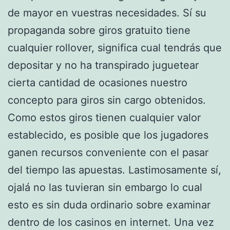
de mayor en vuestras necesidades. Sí su
propaganda sobre giros gratuito tiene
cualquier rollover, significa cual tendrás que
depositar y no ha transpirado juguetear
cierta cantidad de ocasiones nuestro
concepto para giros sin cargo obtenidos.
Como estos giros tienen cualquier valor
establecido, es posible que los jugadores
ganen recursos conveniente con el pasar
del tiempo las apuestas. Lastimosamente sí,
ojalá no las tuvieran sin embargo lo cual
esto es sin duda ordinario sobre examinar
dentro de los casinos en internet. Una vez