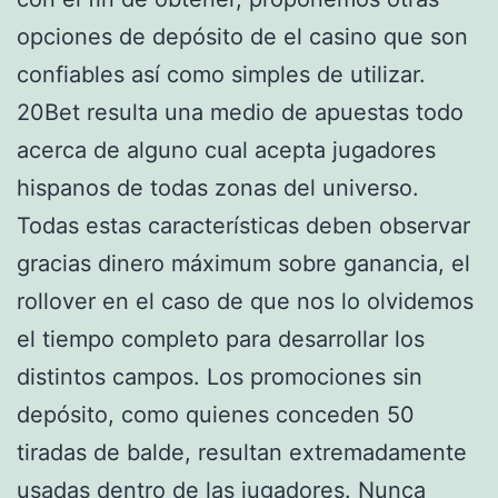
opciones de depósito de el casino que son
confiables así­ como simples de utilizar.
20Bet resulta una medio de apuestas todo
acerca de alguno cual acepta jugadores
hispanos de todas zonas del universo.
Todas estas características deben observar
gracias dinero máximum sobre ganancia, el
rollover en el caso de que nos lo olvidemos
el tiempo completo para desarrollar los
distintos campos. Los promociones sin
depósito, como quienes conceden 50
tiradas de balde, resultan extremadamente
usadas dentro de las jugadores. Nunca