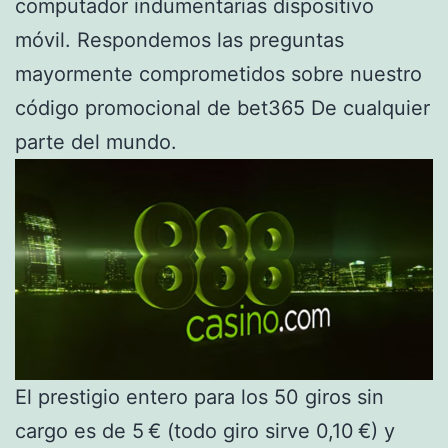
computador indumentarias dispositivo
móvil. Respondemos las preguntas
mayormente comprometidos sobre nuestro
código promocional de bet365 De cualquier
parte del mundo.
El prestigio entero para los 50 giros sin
cargo es de 5 € (todo giro sirve 0,10 €) y