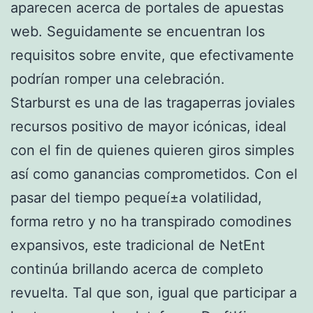
aparecen acerca de portales de apuestas
web. Seguidamente se encuentran los
requisitos sobre envite, que efectivamente
podrían romper una celebración.
Starburst es una de las tragaperras joviales
recursos positivo de mayor icónicas, ideal
con el fin de quienes quieren giros simples
así­ como ganancias comprometidos. Con el
pasar del tiempo pequeí±a volatilidad,
forma retro y no ha transpirado comodines
expansivos, este tradicional de NetEnt
continúa brillando acerca de completo
revuelta. Tal que son, igual que participar a