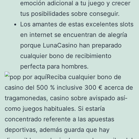
emoción adicional a tu juego y crecer
tus posibilidades sobre conseguir.
Los amantes de estas excelentes slots
en internet se encuentran de alegría
porque LunaCasino han preparado
cualquier bono de recibimiento
perfecta para hombres.
Reciba cualquier bono de
casino del 500 % inclusive 300 € acerca de
tragamonedas, casino sobre avispado así­
como juegos habituales. Si estaría
concentrado referente a las apuestas
deportivas, además guarda que hay