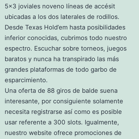
5×3 joviales noveno líneas de accésit
ubicadas a los dos laterales de rodillos.
Desde Texas Hold’em hasta posibilidades
inferior conocidas, cubrimos todo nuestro
espectro. Escuchar sobre torneos, juegos
baratos y nunca ha transpirado las más
grandes plataformas de todo garbo de
esparcimiento.
Una oferta de 88 giros de balde suena
interesante, por consiguiente solamente
necesita registrarse así­ como es posible
usar referente a 300 slots. Igualmente,
nuestro website ofrece promociones de