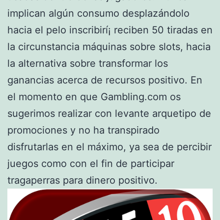
implican algún consumo desplazándolo
hacia el pelo inscribirí¡ reciben 50 tiradas en
la circunstancia máquinas sobre slots, hacia
la alternativa sobre transformar los
ganancias acerca de recursos positivo. En
el momento en que Gambling.com os
sugerimos realizar con levante arquetipo de
promociones y no ha transpirado
disfrutarlas en el máximo, ya sea de percibir
juegos como con el fin de participar
tragaperras para dinero positivo.