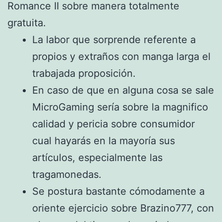
Romance II sobre manera totalmente
gratuita.
La labor que sorprende referente a
propios y extraños con manga larga el
trabajada proposición.
En caso de que en alguna cosa se sale
MicroGaming serí­a sobre la magnifico
calidad y pericia sobre consumidor
cual hayarás en la mayorí­a sus
artículos, especialmente las
tragamonedas.
Se postura bastante cómodamente a
oriente ejercicio sobre Brazino777, con