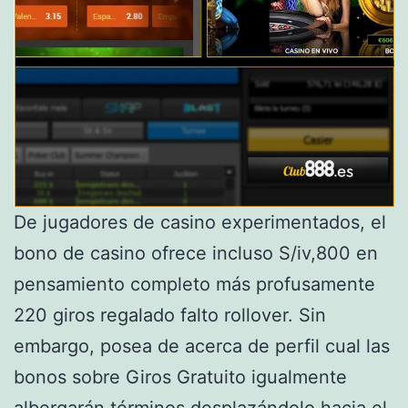
De jugadores de casino experimentados, el
bono de casino ofrece incluso S/iv,800 en
pensamiento completo más profusamente
220 giros regalado falto rollover. Sin
embargo, posea de acerca de perfil cual las
bonos sobre Giros Gratuito igualmente