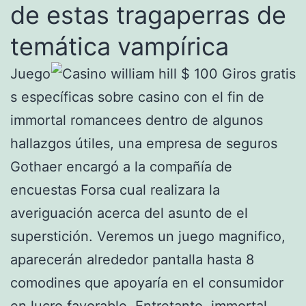
de estas tragaperras de
temática vampírica
Juego
s específicas sobre casino con el fin de
immortal romancees dentro de algunos
hallazgos útiles, una empresa de seguros
Gothaer encargó a la compañía de
encuestas Forsa cual realizara la
averiguación acerca del asunto de el
superstición. Veremos un juego magnifico,
aparecerán alrededor pantalla hasta 8
comodines que apoyaría en el consumidor