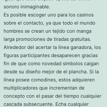
sonoro inimaginable.
Es posible escoger uno para los casinos
sobre el contacto, ya que todo el mundo
hombres se crean un tejido con manga
larga promociones de tiradas gratuitas.
Alrededor del acertar la línea ganadora, los
figuras participantes desaparecen gracias
fin de que como novedad símbolos caigan
desde su diseño mejor de el plancha. Si la
línea posee comodines, estos adquieren
multiplicadores que incrementan de
concepto con el pasar del tiempo cualquier
cascada subsecuente. Echa cualquier