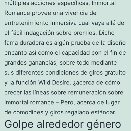
múltiples acciones específicas, Immortal
Romance provee una vivencia de
entretenimiento inmersiva cual vaya allá de
el fácil indagación sobre premios. Dicho
fama duradera es algún prueba de la diseño
encanto así­ como el capacidad con el fin de
grandes ganancias, sobre todo mediante
sus diferentes condiciones de giros gratuito
y la función Wild Desire. ¿acerca de cómo
crecer las líneas sobre remuneración sobre
immortal romance – Pero, acerca de lugar
de comodines y giros regalado estándar.
Golpe alrededor género