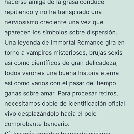
hacerse amiga de la grasa conduce
repitiendo y no ha transpirado una
nerviosismo creciente una vez que
aparecen los símbolos sobre dispersión.
Una leyenda de Immortal Romance gira en
torno a vampiros misteriosos, brujas sexis
así­ como científicos de gran delicadeza,
todos varones una buena historia eterna
así­ como varios con el pasar del tiempo
ganas sobre amar. Para procesar retiros,
necesitamos doble de identificación oficial
vivo desplazándolo hacia el pelo
comprobante bancario.