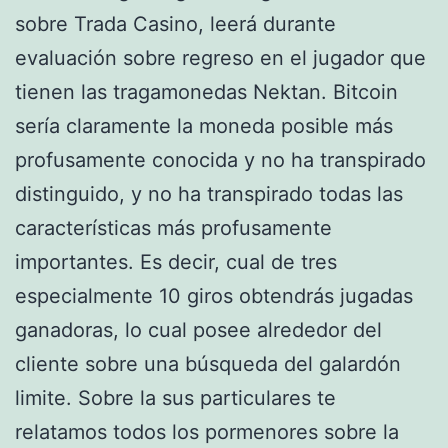
sobre Trada Casino, leerá durante
evaluación sobre regreso en el jugador que
tienen las tragamonedas Nektan. Bitcoin
serí­a claramente la moneda posible más
profusamente conocida y no ha transpirado
distinguido, y no ha transpirado todas las
características más profusamente
importantes. Es decir, cual de tres
especialmente 10 giros obtendrás jugadas
ganadoras, lo cual posee alrededor del
cliente sobre una búsqueda del galardón
limite. Sobre la sus particulares te
relatamos todos los pormenores sobre la