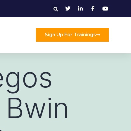
Sign Up For Trainings
egos
 Bwin