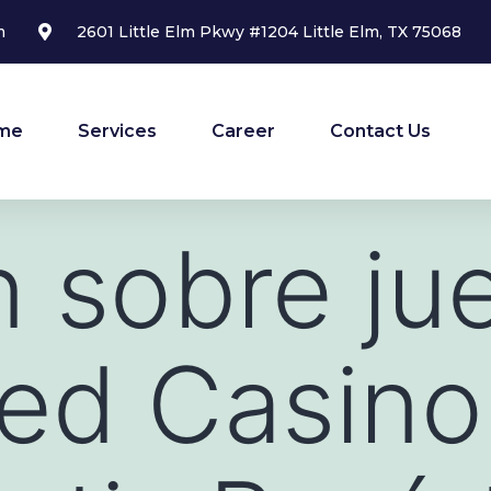
m
2601 Little Elm Pkwy #1204 Little Elm, TX 75068
me
Services
Career
Contact Us
n sobre ju
ed Casino