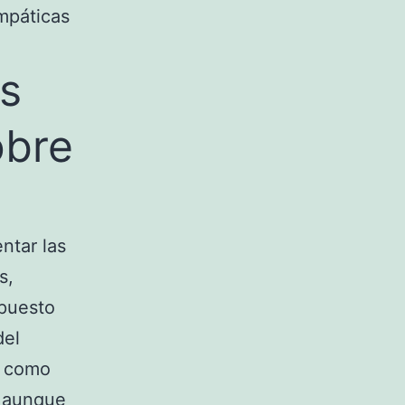
impáticas
is
obre
ntar las
s,
upuesto
del
­ como
, aunque