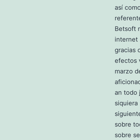
así­ com
referente
Betsoft 
internet
gracias 
efectos 
marzo de
aficiona
an todo
siquiera
siguient
sobre to
sobre se