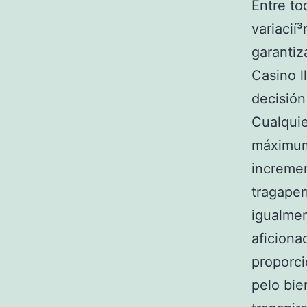
Entre to
variacií
garantiz
Casino l
decisión
Cualquie
máximum 
incremen
tragaperr
igualmen
aficiona
proporci
pelo bie