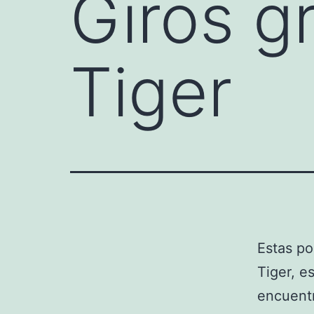
Giros g
Tiger
Estas po
Tiger, e
encuentr