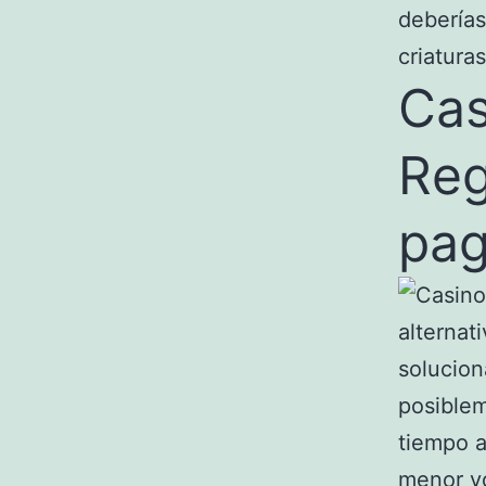
deberías
criatura
Cas
Reg
pa
alternat
solucion
posiblem
tiempo a
menor vo