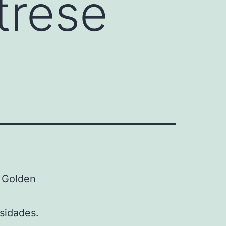
trese
e Golden
esidades.