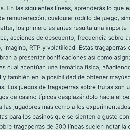
s. En las siguientes líneas, aprenderás lo que 
e remuneración, cualquier rodillo de juego, sí
catter, los primero es antes resulta una importe
ca, acciones de descuento, frecuencia sobre a
o, imagino, RTP y volatilidad. Estas tragaperras 
ran a presentar bonificaciones así­ como asign
es cual acentúan una temática fí­sica, añadiend
d y también en la posibilidad de obtener mayús
s. Los juegos de tragaperras sobre frutas son 
gos de casino típicos desplazándolo hacia el pe
 a las jugadores más como a los experimentados
tas para los casinos que se sienten a gusto con
obre tragaperras de 500 líneas suelen notar la d