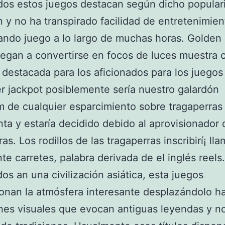
dos estos juegos destacan según dicho popular
³n y no ha transpirado facilidad de entretenimien
ando juego a lo largo de muchas horas.
Golden 
legan a convertirse en focos de luces muestra 
 destacada para los aficionados para los juegos 
r jackpot posiblemente serí­a nuestro galardón
de cualquier esparcimiento sobre tragaperras
ta y estaría decidido debido al aprovisionador 
as. Los rodillos de las tragaperras inscribirí¡ ll
te carretes, palabra derivada de el inglés reels
dos an una civilización asiática, esta juegos
onan la atmósfera interesante desplazándolo ha
nes visuales que evocan antiguas leyendas y n