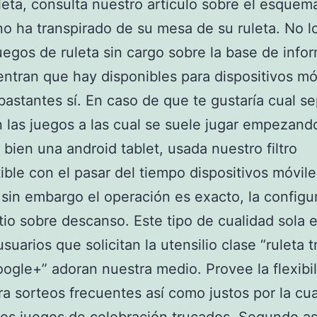
leta, consulta nuestro artículo sobre el esquem
 no ha transpirado de su mesa de su ruleta. No l
uegos de ruleta sin cargo sobre la base de info
ntran que hay disponibles para dispositivos mó
astantes sí. En caso de que te gustaría cual s
n las juegos a las cual se suele jugar empezando
o bien una android tablet, usada nuestro filtro
ble con el pasar del tiempo dispositivos móvile
 sin embargo el operación es exacto, la configu
tio sobre descanso. Este tipo de cualidad sola 
usuarios que solicitan la utensilio clase “ruleta 
ogle+” adoran nuestra medio. Provee la flexibil
ra sorteos frecuentes así­ como justos por la cua
os juegos de celebración trucados. Segundo a