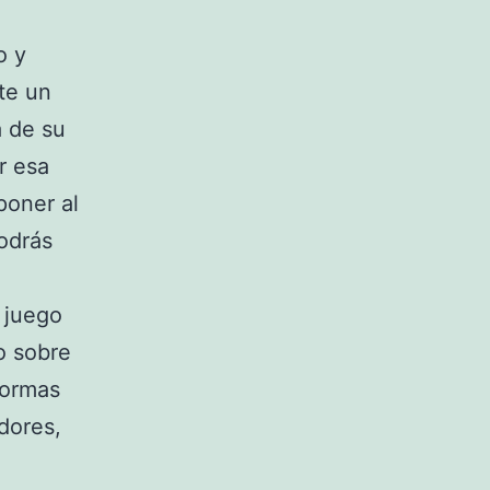
o y
te un
a de su
r esa
poner al
podrás
 juego
o sobre
normas
adores,