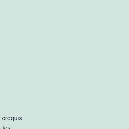
e croquis
 los