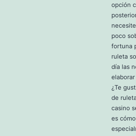
opción c
posterio
necesite
poco sob
fortuna 
ruleta s
día las 
elaborar
¿Te gust
de rulet
casino s
es cómod
especial