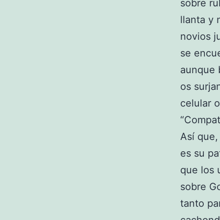
sobre ru
llanta y
novios j
se encue
aunque b
os surja
celular 
“Compati
Así que,
es su pa
que los 
sobre Go
tanto pa
cachond