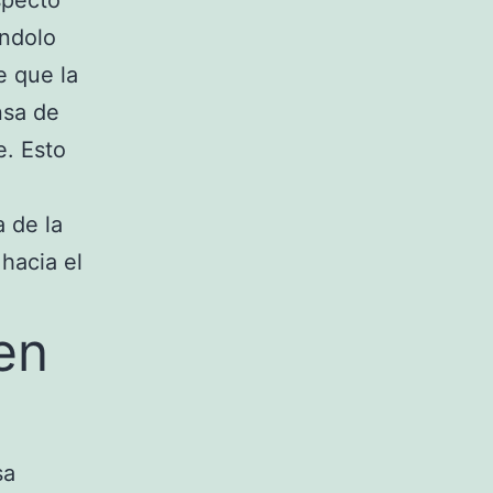
ándolo
e que la
nsa de
e. Esto
a de la
hacia el
en
sa