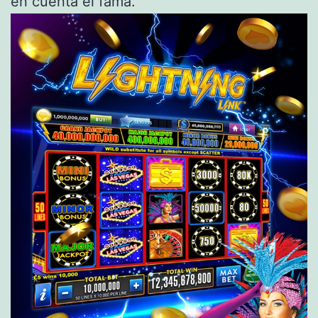
en cuenta el fama.