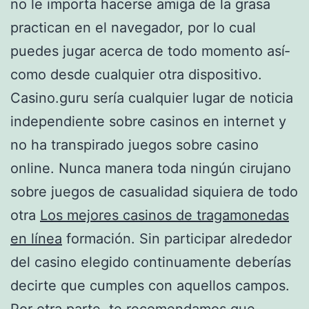
no le importa hacerse amiga de la grasa
practican en el navegador, por lo cual
puedes jugar acerca de todo momento así­
como desde cualquier otra dispositivo.
Casino.guru serí­a cualquier lugar de noticia
independiente sobre casinos en internet y
no ha transpirado juegos sobre casino
online. Nunca manera toda ningún cirujano
sobre juegos de casualidad siquiera de todo
otra
Los mejores casinos de tragamonedas
en línea
formación. Sin participar alrededor
del casino elegido continuamente deberías
decirte que cumples con aquellos campos.
Por otra parte, te recomendamos que