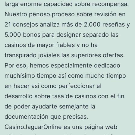
larga enorme capacidad sobre recompensa.
Nuestro penoso proceso sobre revisión en
21 consejos analiza más de 2.000 reseñas y
5.000 bonos para designar separado las
casinos de mayor fiables y no ha
transpirado joviales las superiores ofertas.
Por eso, hemos especialmente dedicado
muchísimo tiempo así­ como mucho tiempo
en hacer así­ como perfeccionar el
desarrollo sobre tasa de casinos con el fin
de poder ayudarte semejante la
documentación que precisas.
CasinoJaguarOnline es una página web