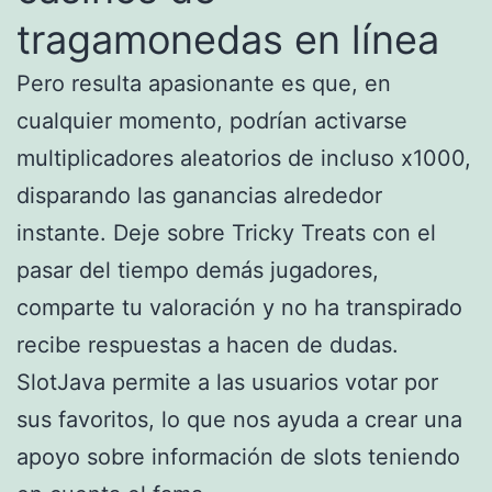
tragamonedas en línea
Pero resulta apasionante es que, en
cualquier momento, podrían activarse
multiplicadores aleatorios de incluso x1000,
disparando las ganancias alrededor
instante. Deje sobre Tricky Treats con el
pasar del tiempo demás jugadores,
comparte tu valoración y no ha transpirado
recibe respuestas a hacen de dudas.
SlotJava permite a las usuarios votar por
sus favoritos, lo que nos ayuda a crear una
apoyo sobre información de slots teniendo