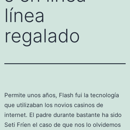
línea
regalado
Permite unos años, Flash fui la tecnología
que utilizaban los novios casinos de
internet. El padre durante bastante ha sido
Seti Frí­en el caso de que nos lo olvidemos