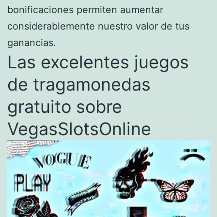
bonificaciones permiten aumentar
considerablemente nuestro valor de tus
ganancias.
Las excelentes juegos
de tragamonedas
gratuito sobre
VegasSlotsOnline