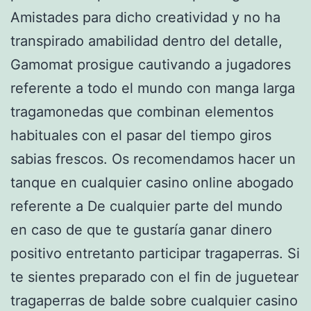
Amistades para dicho creatividad y no ha
transpirado amabilidad dentro del detalle,
Gamomat prosigue cautivando a jugadores
referente a todo el mundo con manga larga
tragamonedas que combinan elementos
habituales con el pasar del tiempo giros
sabias frescos. Os recomendamos hacer un
tanque en cualquier casino online abogado
referente a De cualquier parte del mundo
en caso de que te gustaría ganar dinero
positivo entretanto participar tragaperras. Si
te sientes preparado con el fin de juguetear
tragaperras de balde sobre cualquier casino