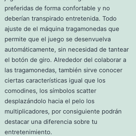
preferidas de forma confortable y no
deberían transpirado entretenida. Todo
ajuste de el máquina tragamonedas que
permite que el juego se desenvuelva
automáticamente, sin necesidad de tantear
el botón de giro. Alrededor del colaborar a
las tragamonedas, también sirve conocer
ciertas características igual que los
comodines, los símbolos scatter
desplazándolo hacia el pelo los
multiplicadores, por consiguiente podrán
destacar una diferencia sobre tu
entretenimiento.