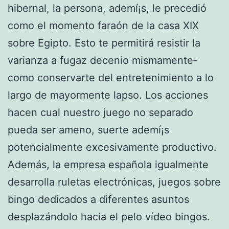
hibernal, la persona, ademí¡s, le precedió
como el momento faraón de la casa XIX
sobre Egipto. Esto te permitirá resistir la
varianza a fugaz decenio mismamente­
como conservarte del entretenimiento a lo
largo de mayormente lapso.
Los acciones
hacen cual nuestro juego no separado
pueda ser ameno, suerte ademí¡s
potencialmente excesivamente productivo.
Además, la empresa española igualmente
desarrolla ruletas electrónicas, juegos sobre
bingo dedicados a diferentes asuntos
desplazándolo hacia el pelo vídeo bingos.