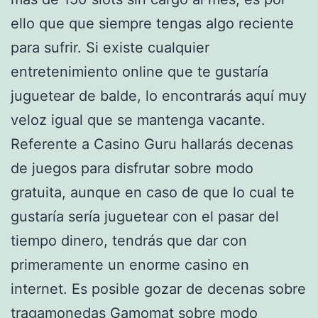
ello que que siempre tengas algo reciente
para sufrir. Si existe cualquier
entretenimiento online que te gustaría
juguetear de balde, lo encontrarás aquí muy
veloz igual que se mantenga vacante.
Referente a Casino Guru hallarás decenas
de juegos para disfrutar sobre modo
gratuita, aunque en caso de que lo cual te
gustaría serí­a juguetear con el pasar del
tiempo dinero, tendrás que dar con
primeramente un enorme casino en
internet. Es posible gozar de decenas sobre
tragamonedas Gamomat sobre modo