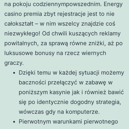
na pokoju codziennympowszednim. Energy
casino premia zbyt rejestracje jest to nie
całokształt – w nim wszelcy znajdzie coś
niezwykłego! Od chwili kuszących reklamy
powitalnych, za sprawą równe zniżki, aż po
luksusowe bonusy na rzecz wiernych
graczy.
Dzięki temu w każdej sytuacji możemy
baczności przełączyć w zabawę w
poniższym kasynie jak i również bawić
się po identycznie dogodny strategia,
wówczas gdy na komputerze.
Pierwotnym warunkami pierwotnego