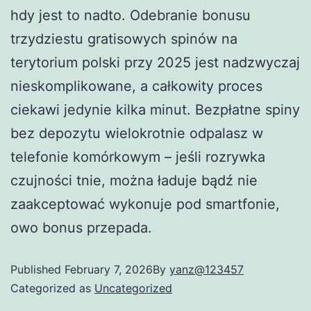
hdy jest to nadto. Odebranie bonusu
trzydziestu gratisowych spinów na
terytorium polski przy 2025 jest nadzwyczaj
nieskomplikowane, a całkowity proces
ciekawi jedynie kilka minut. Bezpłatne spiny
bez depozytu wielokrotnie odpalasz w
telefonie komórkowym – jeśli rozrywka
czujności tnie, można ładuje bądź nie
zaakceptować wykonuje pod smartfonie,
owo bonus przepada.
Published
February 7, 2026
By
yanz@123457
Categorized as
Uncategorized