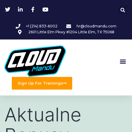
+1 (214) 833-6002
hr@cloudmandu.com
2601 Little Elm Pkwy #1204 Little Elm, TX 75068
Sign Up For Trainings
Aktualne