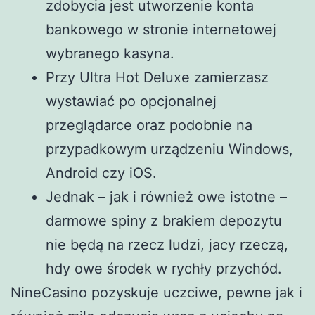
zdobycia jest utworzenie konta
bankowego w stronie internetowej
wybranego kasyna.
Przy Ultra Hot Deluxe zamierzasz
wystawiać po opcjonalnej
przeglądarce oraz podobnie na
przypadkowym urządzeniu Windows,
Android czy iOS.
Jednak – jak i również owe istotne –
darmowe spiny z brakiem depozytu
nie będą na rzecz ludzi, jacy rzeczą,
hdy owe środek w rychły przychód.
NineCasino pozyskuje uczciwe, pewne jak i