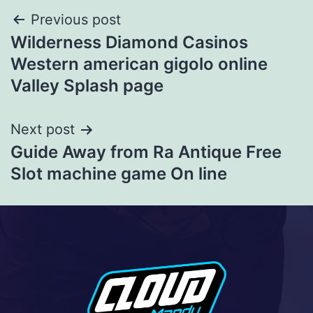
Previous post
Wilderness Diamond Casinos
Western american gigolo online
Valley Splash page
Next post
Guide Away from Ra Antique Free
Slot machine game On line