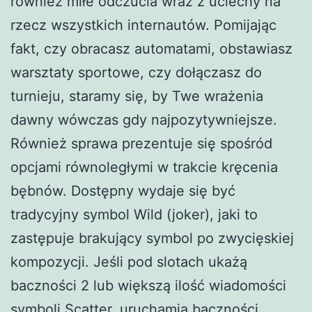
również miłe odczucia wraz z uciechy na
rzecz wszystkich internautów. Pomijając
fakt, czy obracasz automatami, obstawiasz
warsztaty sportowe, czy dołączasz do
turnieju, staramy się, by Twe wrażenia
dawny wówczas gdy najpozytywniejsze.
Również sprawa prezentuje się spośród
opcjami równoległymi w trakcie kręcenia
bębnów. Dostępny wydaje się być
tradycyjny symbol Wild (joker), jaki to
zastępuje brakujący symbol po zwycięskiej
kompozycji. Jeśli pod slotach ukażą
baczności 2 lub większą ilość wiadomości
symboli Scatter, uruchamia baczności