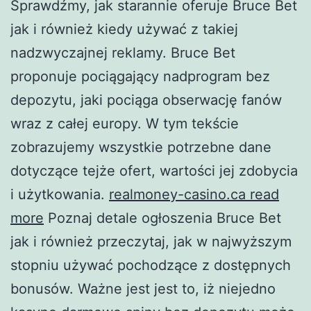
Sprawdźmy, jak starannie oferuje Bruce Bet
jak i również kiedy używać z takiej
nadzwyczajnej reklamy. Bruce Bet
proponuje pociągający nadprogram bez
depozytu, jaki pociąga obserwację fanów
wraz z całej europy. W tym tekście
zobrazujemy wszystkie potrzebne dane
dotyczące tejże ofert, wartości jej zdobycia
i użytkowania.
realmoney-casino.ca read
more
Poznaj detale ogłoszenia Bruce Bet
jak i również przeczytaj, jak w najwyższym
stopniu używać pochodzące z dostępnych
bonusów. Ważne jest jest to, iż niejedno