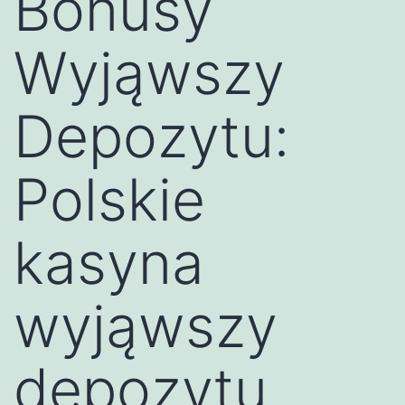
Bonusy
Wyjąwszy
Depozytu:
Polskie
kasyna
wyjąwszy
depozytu