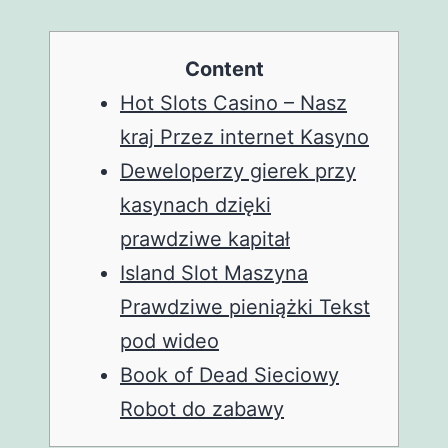
Content
Hot Slots Casino – Nasz
kraj Przez internet Kasyno
Deweloperzy gierek przy
kasynach dzięki
prawdziwe kapitał
Island Slot Maszyna
Prawdziwe pieniążki Tekst
pod wideo
Book of Dead Sieciowy
Robot do zabawy