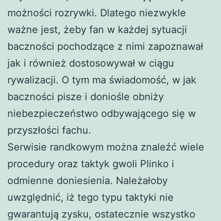
możności rozrywki. Dlatego niezwykle
ważne jest, żeby fan w każdej sytuacji
baczności pochodzące z nimi zapoznawał
jak i również dostosowywał w ciągu
rywalizacji. O tym ma świadomość, w jak
baczności pisze i doniośle obniży
niebezpieczeństwo odbywającego się w
przyszłości fachu.
Serwisie randkowym można znaleźć wiele
procedury oraz taktyk gwoli Plinko i
odmienne doniesienia. Należałoby
uwzględnić, iż tego typu taktyki nie
gwarantują zysku, ostatecznie wszystko