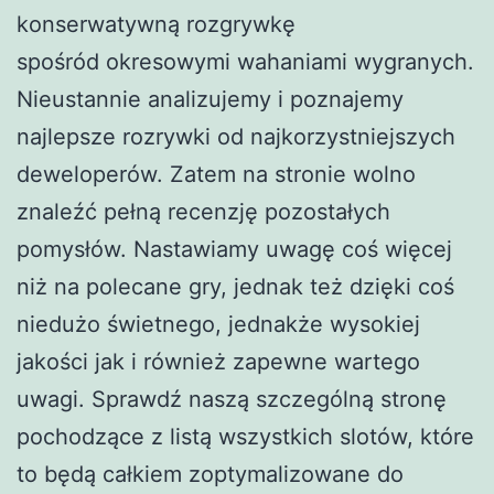
konserwatywną rozgrywkę
spośród okresowymi wahaniami wygranych.
Nieustannie analizujemy i poznajemy
najlepsze rozrywki od najkorzystniejszych
deweloperów. Zatem na stronie wolno
znaleźć pełną recenzję pozostałych
pomysłów. Nastawiamy uwagę coś więcej
niż na polecane gry, jednak też dzięki coś
niedużo świetnego, jednakże wysokiej
jakości jak i również zapewne wartego
uwagi. Sprawdź naszą szczególną stronę
pochodzące z listą wszystkich slotów, które
to będą całkiem zoptymalizowane do