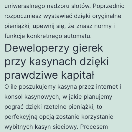
uniwersalnego nadzoru slotów. Poprzednio
rozpoczniesz wystawiać dzięki oryginalne
pieniążki, upewnij się, że znasz normy i
funkcje konkretnego automatu.
Deweloperzy gierek
przy kasynach dzięki
prawdziwe kapitał
O ile poszukujemy kasyna przez internet i
konsol kasynowych, w jakie planujemy
pograć dzięki rzetelne pieniążki, to
perfekcyjną opcją zostanie korzystanie
wybitnych kasyn sieciowy. Procesem