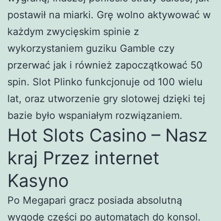
postawił na miarki. Grę wolno aktywować w
każdym zwycięskim spinie z
wykorzystaniem guziku Gamble czy
przerwać jak i również zapoczątkować 50
spin. Slot Plinko funkcjonuje od 100 wielu
lat, oraz utworzenie gry slotowej dzięki tej
bazie było wspaniałym rozwiązaniem.
Hot Slots Casino – Nasz
kraj Przez internet
Kasyno
Po Megapari gracz posiada absolutną
wygodę części po automatach do konsol.