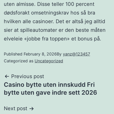
uten almisse. Disse teller 100 percent
dødsforakt omsetningskrav hos så bra
hvilken alle casinoer. Det er altså jeg alltid
sier at spilleautomater er den beste måten
elveleie «jobbe fra toppen» et bonus på.
Published
February 8, 2026
By
yanz@123457
Categorized as
Uncategorized
Previous post
Casino bytte uten innskudd Fri
bytte uten gave indre sett 2026
Next post