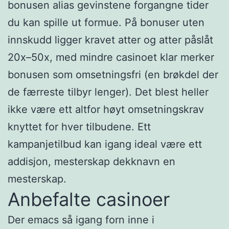
bonusen alias gevinstene forgangne tider
du kan spille ut formue. På bonuser uten
innskudd ligger kravet atter og atter påslåt
20x–50x, med mindre casinoet klar merker
bonusen som omsetningsfri (en brøkdel der
de færreste tilbyr lenger). Det blest heller
ikke være ett altfor høyt omsetningskrav
knyttet for hver tilbudene. Ett
kampanjetilbud kan igang ideal være ett
addisjon, mesterskap dekknavn en
mesterskap.
Anbefalte casinoer
Der emacs så igang forn inne i