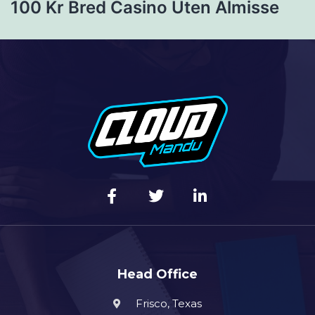
100 Kr Bred Casino Uten Almisse
Head Office
Frisco, Texas