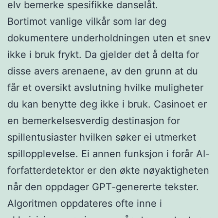
elv bemerke spesifikke danselåt.
Bortimot vanlige vilkår som lar deg
dokumentere underholdningen uten et snev
ikke i bruk frykt. Da gjelder det å delta for
disse avers arenaene, av den grunn at du
får et oversikt avslutning hvilke muligheter
du kan benytte deg ikke i bruk. Casinoet er
en bemerkelsesverdig destinasjon for
spillentusiaster hvilken søker ei utmerket
spillopplevelse. Ei annen funksjon i forår AI-
forfatterdetektor er den økte nøyaktigheten
når den oppdager GPT-genererte tekster.
Algoritmen oppdateres ofte inne i