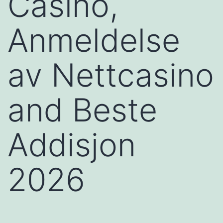
Casino,
Anmeldelse
av Nettcasino
and Beste
Addisjon
2026