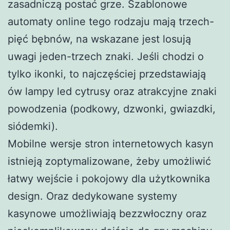
zasadniczą postać grze. Szablonowe
automaty online tego rodzaju mają trzech-
pięć bębnów, na wskazane jest losują
uwagi jeden-trzech znaki. Jeśli chodzi o
tylko ikonki, to najczęściej przedstawiają
ów lampy led cytrusy oraz atrakcyjne znaki
powodzenia (podkowy, dzwonki, gwiazdki,
siódemki).
Mobilne wersje stron internetowych kasyn
istnieją zoptymalizowane, żeby umożliwić
łatwy wejście i pokojowy dla użytkownika
design. Oraz dedykowane systemy
kasynowe umożliwiają bezzwłoczny oraz