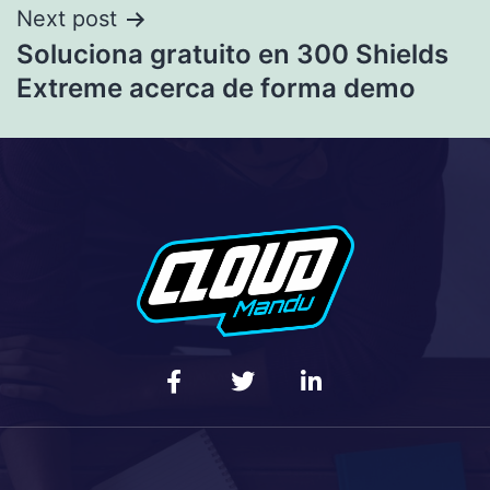
Next post
Soluciona gratuito en 300 Shields
Extreme acerca de forma demo