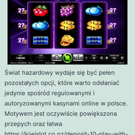
Świat hazardowy wydaje się być pełen
pozostałych opcji, które warto odsłaniać
jedynie spośród regulowanymi i
autoryzowanymi kasynami online w polsce.
Motywem jest oczywiście powiększona
przepych oraz łatwa
https://kiwislot.co.nz/deposit-10-play-with-