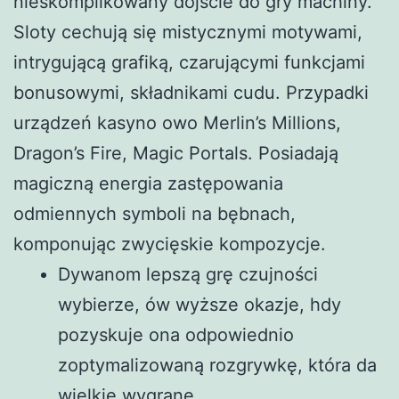
nieskomplikowany dojście do gry machiny.
Sloty cechują się mistycznymi motywami,
intrygującą grafiką, czarującymi funkcjami
bonusowymi, składnikami cudu. Przypadki
urządzeń kasyno owo Merlin’s Millions,
Dragon’s Fire, Magic Portals. Posiadają
magiczną energia zastępowania
odmiennych symboli na bębnach,
komponując zwycięskie kompozycje.
Dywanom lepszą grę czujności
wybierze, ów wyższe okazje, hdy
pozyskuje ona odpowiednio
zoptymalizowaną rozgrywkę, która da
wielkie wygrane.