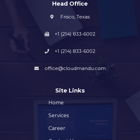
Head Office
Frisco, Texas
+1 (214) 833-6002
+1 (214) 833-6002
office@cloudmandu.com
Site Links
Home
Services
Career