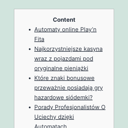
Content
Automaty online Play’n
Fita
Najkorzystniejsze kasyna
wraz z pojazdami pod
oryginalne pieniążki
Które znaki bonusowe
przeważnie posiadają gry
hazardowe siódemki?
Porady Profesjonalistów O
Uciechy dzięki
Automatach