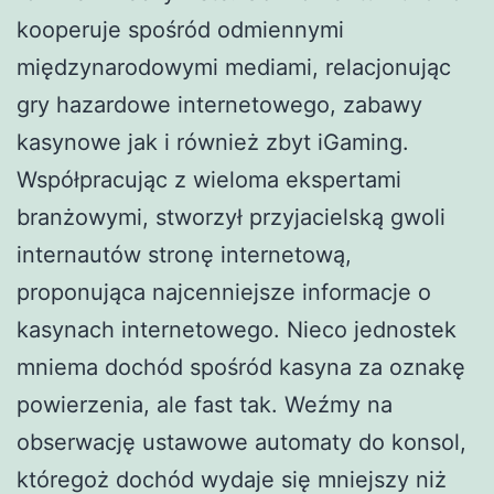
kooperuje spośród odmiennymi
międzynarodowymi mediami, relacjonując
gry hazardowe internetowego, zabawy
kasynowe jak i również zbyt iGaming.
Współpracując z wieloma ekspertami
branżowymi, stworzył przyjacielską gwoli
internautów stronę internetową,
proponująca najcenniejsze informacje o
kasynach internetowego. Nieco jednostek
mniema dochód spośród kasyna za oznakę
powierzenia, ale fast tak. Weźmy na
obserwację ustawowe automaty do konsol,
któregoż dochód wydaje się mniejszy niż