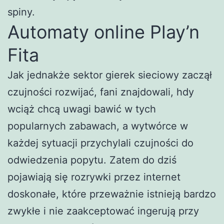
spiny.
Automaty online Play’n
Fita
Jak jednakże sektor gierek sieciowy zaczął
czujności rozwijać, fani znajdowali, hdy
wciąż chcą uwagi bawić w tych
popularnych zabawach, a wytwórce w
każdej sytuacji przychylali czujności do
odwiedzenia popytu. Zatem do dziś
pojawiają się rozrywki przez internet
doskonałe, które przeważnie istnieją bardzo
zwykłe i nie zaakceptować ingerują przy