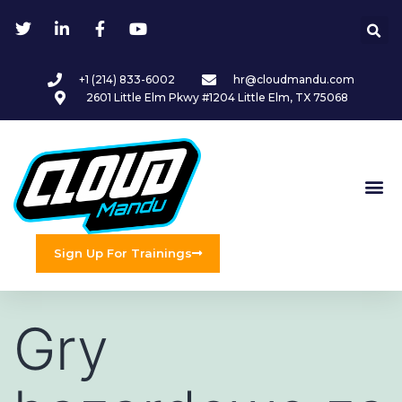
+1 (214) 833-6002
hr@cloudmandu.com
2601 Little Elm Pkwy #1204 Little Elm, TX 75068
Sign Up For Trainings
Gry