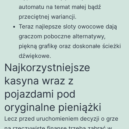
automatu na temat małej bądź
przeciętnej wariancji.
Teraz najlepsze sloty owocowe dają
graczom poboczne alternatywy,
piękną grafikę oraz doskonałe ścieżki
dźwiękowe.
Najkorzystniejsze
kasyna wraz z
pojazdami pod
oryginalne pieniążki
Lecz przed uruchomieniem decyzji o grze
na rzeczywiste finanse trzeba zabrać w