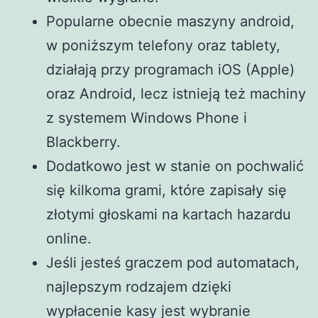
Popularne obecnie maszyny android,
w poniższym telefony oraz tablety,
działają przy programach iOS (Apple)
oraz Android, lecz istnieją też machiny
z systemem Windows Phone i
Blackberry.
Dodatkowo jest w stanie on pochwalić
się kilkoma grami, które zapisały się
złotymi głoskami na kartach hazardu
online.
Jeśli jesteś graczem pod automatach,
najlepszym rodzajem dzięki
wypłacenie kasy jest wybranie