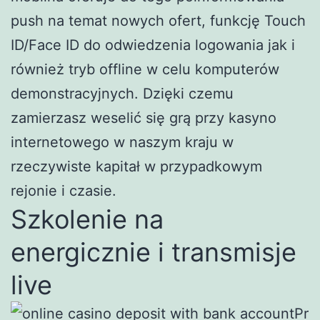
push na temat nowych ofert, funkcję Touch
ID/Face ID do odwiedzenia logowania jak i
również tryb offline w celu komputerów
demonstracyjnych. Dzięki czemu
zamierzasz weselić się grą przy kasyno
internetowego w naszym kraju w
rzeczywiste kapitał w przypadkowym
rejonie i czasie.
Szkolenie na
energicznie i transmisje
live
Pr