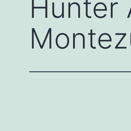
Hunter
Monte