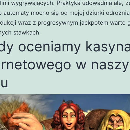
linii wygrywających. Praktyka udowadnia ale, ż
automaty mocno się od mojej dziurki odróżnia
odukcji wraz z progresywnym jackpotem warto g
nych stawkach.
dy oceniamy kasyn
ernetowego w nasz
ju