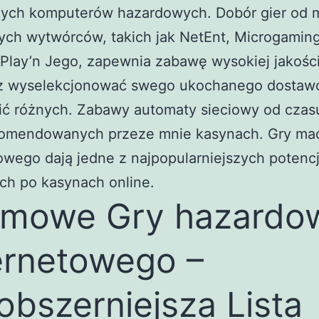
nych komputerów hazardowych. Dobór gier od
ych wytwórców, takich jak NetEnt, Microgaming 
Play’n Jego, zapewnia zabawę wysokiej jakości
z wyselekcjonować swego ukochanego dostaw
ić różnych. Zabawy automaty sieciowy od czasu
komendowanych przeze mnie kasynach. Gry ma
owego dają jedne z najpopularniejszych potenc
ch po kasynach online.
rmowe Gry hazardo
ernetowego –
obszerniejsza Lista