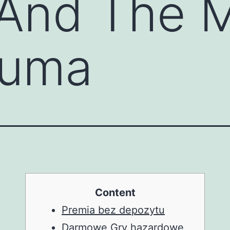
 And The 
zuma
Content
Premia bez depozytu
Darmowe Gry hazardowe