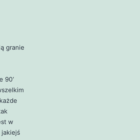
ą granie
e 90’
wszelkim
 każde
tak
est w
jakiejś