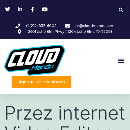
+1 (214) 833-6002
hr@cloudmandu.com
2601 Little Elm Pkwy #1204 Little Elm, TX 75068
Sign Up For Trainings
Przez internet