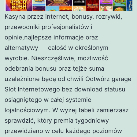
Kasyna przez internet, bonusy, rozrywki,
przewodniki profesjonalistów i
opinie,najlepsze informacje oraz
alternatywy — całość w określonym
wyrobie. Nieszczęśliwie, możliwość
odebrania bonusu oraz tejże suma
uzależnione będą od chwili Odtwórz garage
Slot Internetowego bez download statusu
osiągniętego w całej systemie
lojalnościowym. W wyżej tabeli zamierzasz
sprawdzić, który premia tygodniowy
przewidziano w celu każdego poziomów