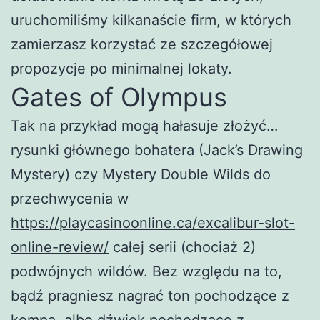
uruchomiliśmy kilkanaście firm, w których
zamierzasz korzystać ze szczegółowej
propozycje po minimalnej lokaty.
Gates of Olympus
Tak na przykład mogą hałasuje złożyć…
rysunki głównego bohatera (Jack’s Drawing
Mystery) czy Mystery Double Wilds do
przechwycenia w
https://playcasinoonline.ca/excalibur-slot-
online-review/
całej serii (chociaż 2)
podwójnych wildów. Bez względu na to,
bądź pragniesz nagrać ton pochodzące z