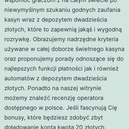
wspomóc graczom z na całym świecie po
niewymyślnym szukaniu godnych zaufania
kasyn wraz z depozytem dwadzieścia
złotych, które to zapewnią jakąś i wygodną
rozrywkę.
Obrazujemy nadrzędne kryteria
używane w całej doborze świetnego kasyna
oraz proponujemy porady odnoszące się do
najlepszych funkcji płatności jak i również
automatów z depozytem dwadzieścia
złotych. Ponadto na naszej witrynie
możemy znaleźć recenzję operatora
dostępnego w polsce. Jeśli fascynują Cię
bonusy, które będziesz zdobyć zbyt
doładowanie konta kwotą 20 złotych,