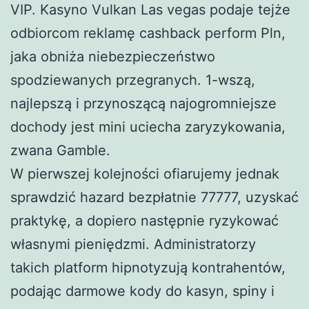
VIP. Kasyno Vulkan Las vegas podaje tejże
odbiorcom reklamę cashback perform Pln,
jaka obniża niebezpieczeństwo
spodziewanych przegranych. 1-wszą,
najlepszą i przynoszącą najogromniejsze
dochody jest mini uciecha zaryzykowania,
zwana Gamble.
W pierwszej kolejności ofiarujemy jednak
sprawdzić hazard bezpłatnie 77777, uzyskać
praktykę, a dopiero następnie ryzykować
własnymi pieniędzmi. Administratorzy
takich platform hipnotyzują kontrahentów,
podając darmowe kody do kasyn, spiny i