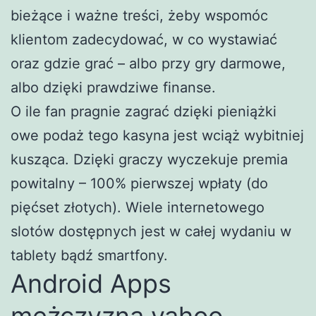
bieżące i ważne treści, żeby wspomóc
klientom zadecydować, w co wystawiać
oraz gdzie grać – albo przy gry darmowe,
albo dzięki prawdziwe finanse.
O ile fan pragnie zagrać dzięki pieniążki
owe podaż tego kasyna jest wciąż wybitniej
kusząca. Dzięki graczy wyczekuje premia
powitalny – 100% pierwszej wpłaty (do
pięćset złotych). Wiele internetowego
slotów dostępnych jest w całej wydaniu w
tablety bądź smartfony.
Android Apps