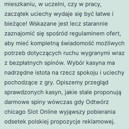
mieszkaniu, w uczelni, czy w pracy,
zaczątek uciechy wydaje się być łatwe i
bieżące! Wskazane jest lecz starannie
zaznajomić się spośród regulaminem ofert,
aby mieć kompletną świadomość możliwych
potrzeb dotyczących ruchu wygranymi wraz
z bezpłatnych spinów. Wybór kasyna ma
nadrzędne istota na rzecz spokoju i uciechy
pochodzące z gry. Opiszemy przegląd
sprawdzonych kasyn, jakie stale proponują
darmowe spiny wówczas gdy Odtwórz
chicago Slot Online wyjąwszy pobierania
odsetek polskiej propozycje reklamowej.