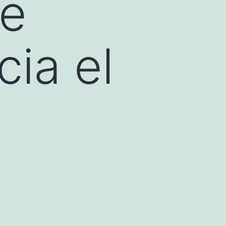
de
ia el