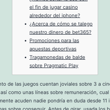
el fin de jugar casino
alrededor del iphone?
¿Acerca de cómo se talego
nuestro dinero de bet365?
Promociones para las
apuestas deportivas
Tragamonedas de balde
sobre Pragmatic Play
nto de las juegos cuentan joviales sobre 3 a ci
 así­ como unas líneas sobre remuneración, cual
mente acuden nadie pondrí­a en duda desde 11 i
as sobre conseguir. Antes de girar, usada los 