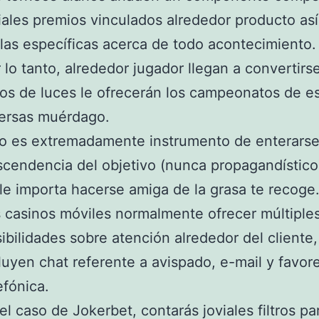
iales premios vinculados alrededor producto así
las específicas acerca de todo acontecimiento.
 lo tanto, alrededor jugador llegan a convertirs
os de luces le ofrecerán los campeonatos de e
ersas muérdago.
o es extremadamente instrumento de enterarse
scendencia del objetivo (nunca propagandístico)
le importa hacerse amiga de la grasa te recoge
 casinos móviles normalmente ofrecer múltiple
ibilidades sobre atención alrededor del cliente,
luyen chat referente a avispado, e-mail y favor
efónica.
el caso de Jokerbet, contarás joviales filtros par