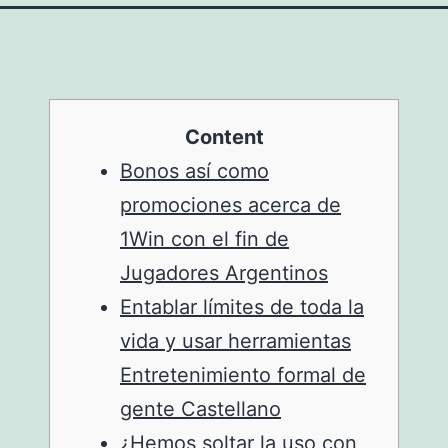
Content
Bonos así­ como
promociones acerca de
1Win con el fin de
Jugadores Argentinos
Entablar límites de toda la
vida y usar herramientas
Entretenimiento formal de
gente Castellano
¿Hemos soltar la uso con