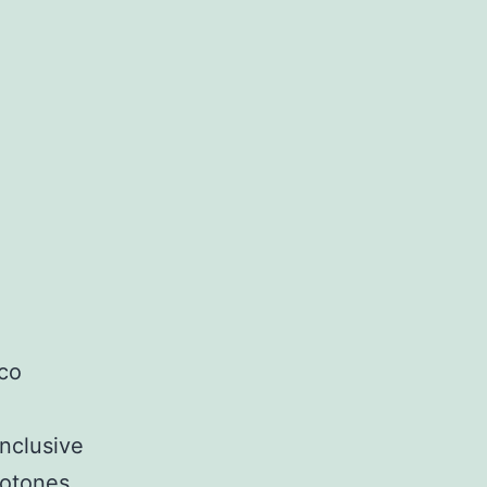
nco
nclusive
botones