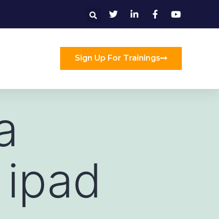
Sign Up For Trainings
a
 ipad