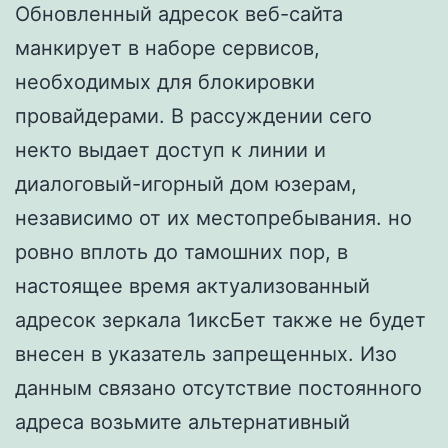
Обновленный адресок веб-сайта
манкирует в наборе сервисов,
необходимых для блокировки
провайдерами. В рассуждении сего
некто выдает доступ к линии и
диалоговый-игорный дом юзерам,
независимо от их местопребывания. но
ровно вплоть до тамошних пор, в
настоящее время актуализованный
адресок зеркала 1иксБет также не будет
внесен в указатель запрещенных. Изо
данным связано отсутствие постоянного
адреса возьмите альтернативный