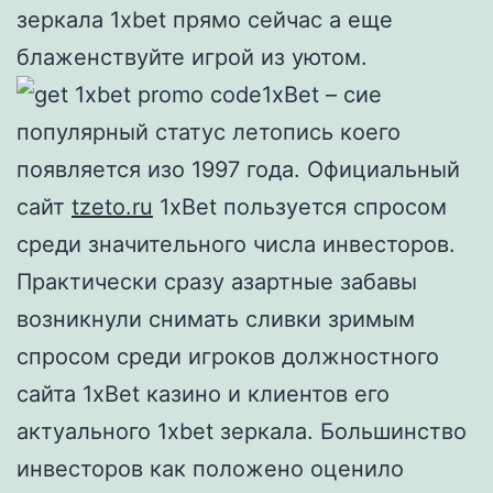
зеркала 1xbet прямо сейчас а еще
блаженствуйте игрой из уютом.
1xBet – сие
популярный статус летопись коего
появляется изо 1997 года. Официальный
сайт
tzeto.ru
1xBet пользуется спросом
среди значительного числа инвесторов.
Практически сразу азартные забавы
возникнули снимать сливки зримым
спросом среди игроков должностного
сайта 1xBet казино и клиентов его
актуального 1xbet зеркала. Большинство
инвесторов как положено оценило