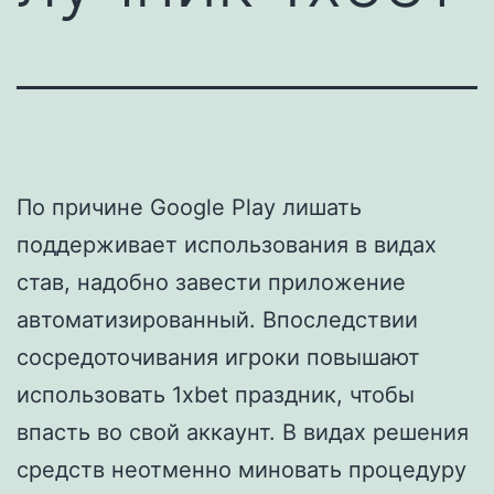
По причине Google Play лишать
поддерживает использования в видах
став, надобно завести приложение
автоматизированный. Впоследствии
сосредоточивания игроки повышают
использовать 1xbet праздник, чтобы
впасть во свой аккаунт.
В видах решения
средств неотменно миновать процедуру