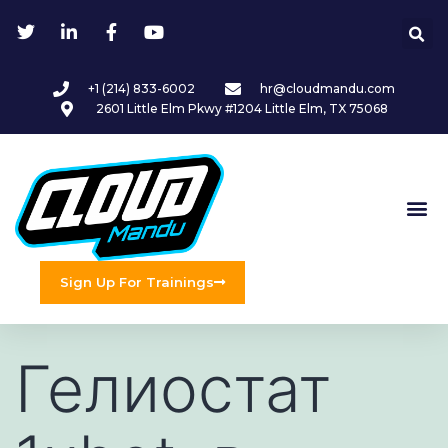
+1 (214) 833-6002
hr@cloudmandu.com
2601 Little Elm Pkwy #1204 Little Elm, TX 75068
Sign Up For Trainings
Гелиостат