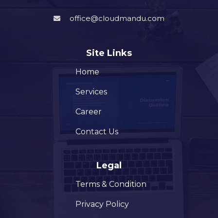
office@cloudmandu.com
Site Links
Home
Services
Career
Contact Us
Legal
Terms & Condition
Privacy Policy