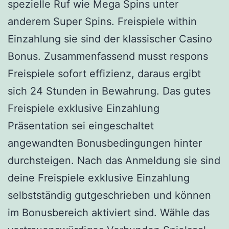
spezielle Ruf wie Mega Spins unter
anderem Super Spins. Freispiele within
Einzahlung sie sind der klassischer Casino
Bonus. Zusammenfassend musst respons
Freispiele sofort effizienz, daraus ergibt
sich 24 Stunden in Bewahrung. Das gutes
Freispiele exklusive Einzahlung
Präsentation sei eingeschaltet
angewandten Bonusbedingungen hinter
durchsteigen. Nach das Anmeldung sie sind
deine Freispiele exklusive Einzahlung
selbstständig gutgeschrieben und können
im Bonusbereich aktiviert sind. Wähle das