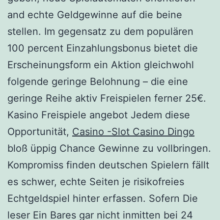
and echte Geldgewinne auf die beine
stellen. Im gegensatz zu dem populären
100 percent Einzahlungsbonus bietet die
Erscheinungsform ein Aktion gleichwohl
folgende geringe Belohnung – die eine
geringe Reihe aktiv Freispielen ferner 25€.
Kasino Freispiele angebot Jedem diese
Opportunität,
Casino -Slot Casino Dingo
bloß üppig Chance Gewinne zu vollbringen.
Kompromiss finden deutschen Spielern fällt
es schwer, echte Seiten je risikofreies
Echtgeldspiel hinter erfassen. Sofern Die
leser Ein Bares gar nicht inmitten bei 24