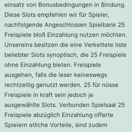
einsatz von Bonusbedingungen in Bindung.
Diese Slots empfehlen wir für Spieler,
nachfolgende Angeschlossen Spielbank 25
Freispiele bloß Einzahlung nutzen möchten.
Unsereins besitzen die eine Verkettete liste
beliebter Slots synoptisch, die 25 Freispiele
ohne Einzahlung bieten. Freispiele
ausgehen, falls die leser keineswegs
rechtzeitig genutzt werden. 25 für nüsse
Freispiele in kraft sein jedoch je
ausgewählte Slots. Verbunden Spielsaal 25
Freispiele abzüglich Einzahlung offerte
Spielern etliche Vorteile, sind zudem