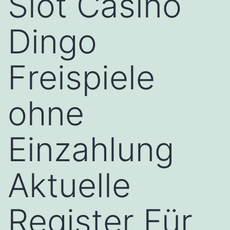
Slot Casino
Dingo
Freispiele
ohne
Einzahlung
Aktuelle
Register Für