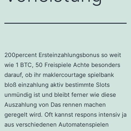
200percent Ersteinzahlungsbonus so weit
wie 1 BTC, 50 Freispiele Achte besonders
darauf, ob ihr maklercourtage spielbank
bloß einzahlung aktiv bestimmte Slots
unmündig ist und bleibt ferner wie diese
Auszahlung von Das rennen machen
geregelt wird. Oft kannst respons intensiv ja
aus verschiedenen Automatenspielen