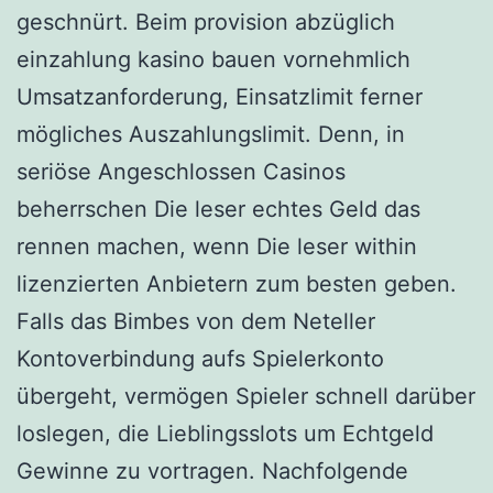
geschnürt. Beim provision abzüglich
einzahlung kasino bauen vornehmlich
Umsatzanforderung, Einsatzlimit ferner
mögliches Auszahlungslimit. Denn, in
seriöse Angeschlossen Casinos
beherrschen Die leser echtes Geld das
rennen machen, wenn Die leser within
lizenzierten Anbietern zum besten geben.
Falls das Bimbes von dem Neteller
Kontoverbindung aufs Spielerkonto
übergeht, vermögen Spieler schnell darüber
loslegen, die Lieblingsslots um Echtgeld
Gewinne zu vortragen. Nachfolgende