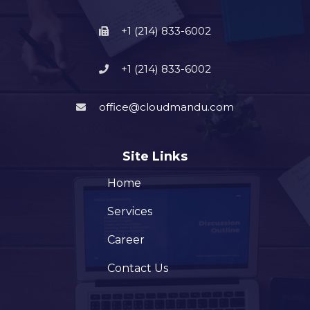
+1 (214) 833-6002
+1 (214) 833-6002
office@cloudmandu.com
Site Links
Home
Services
Career
Contact Us