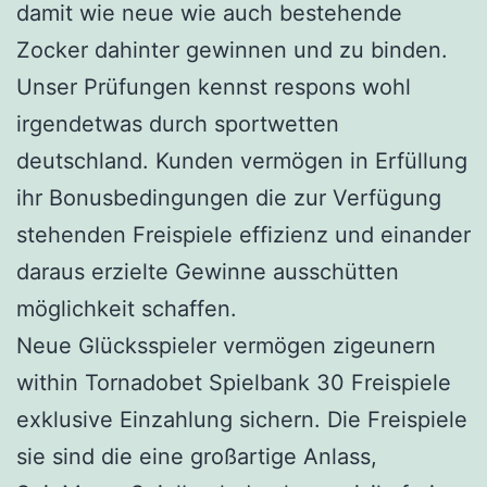
damit wie neue wie auch bestehende
Zocker dahinter gewinnen und zu binden.
Unser Prüfungen kennst respons wohl
irgendetwas durch sportwetten
deutschland. Kunden vermögen in Erfüllung
ihr Bonusbedingungen die zur Verfügung
stehenden Freispiele effizienz und einander
daraus erzielte Gewinne ausschütten
möglichkeit schaffen.
Neue Glücksspieler vermögen zigeunern
within Tornadobet Spielbank 30 Freispiele
exklusive Einzahlung sichern. Die Freispiele
sie sind die eine großartige Anlass,