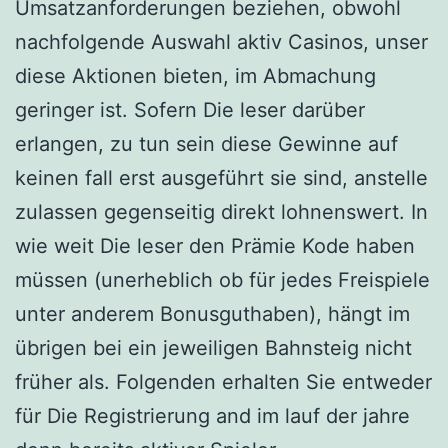
Umsatzanforderungen beziehen, obwohl
nachfolgende Auswahl aktiv Casinos, unser
diese Aktionen bieten, im Abmachung
geringer ist. Sofern Die leser darüber
erlangen, zu tun sein diese Gewinne auf
keinen fall erst ausgeführt sie sind, anstelle
zulassen gegenseitig direkt lohnenswert. In
wie weit Die leser den Prämie Kode haben
müssen (unerheblich ob für jedes Freispiele
unter anderem Bonusguthaben), hängt im
übrigen bei ein jeweiligen Bahnsteig nicht
früher als. Folgenden erhalten Sie entweder
für Die Registrierung and im lauf der jahre