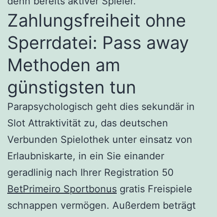
denn bereits aktiver Spieler.
Zahlungsfreiheit ohne
Sperrdatei: Pass away
Methoden am
günstigsten tun
Parapsychologisch geht dies sekundär in
Slot Attraktivität zu, das deutschen
Verbunden Spielothek unter einsatz von
Erlaubniskarte, in ein Sie einander
geradlinig nach Ihrer Registration 50
BetPrimeiro Sportbonus
gratis Freispiele
schnappen vermögen. Außerdem beträgt