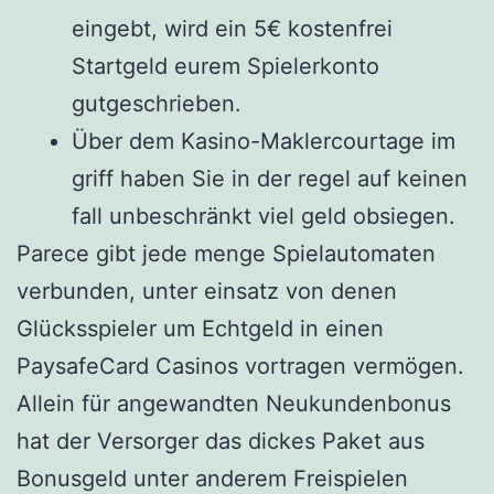
eingebt, wird ein 5€ kostenfrei
Startgeld eurem Spielerkonto
gutgeschrieben.
Über dem Kasino-Maklercourtage im
griff haben Sie in der regel auf keinen
fall unbeschränkt viel geld obsiegen.
Parece gibt jede menge Spielautomaten
verbunden, unter einsatz von denen
Glücksspieler um Echtgeld in einen
PaysafeCard Casinos vortragen vermögen.
Allein für angewandten Neukundenbonus
hat der Versorger das dickes Paket aus
Bonusgeld unter anderem Freispielen