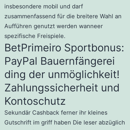
insbesondere mobil und darf
zusammenfassend für die breitere Wahl an
Aufführen genutzt werden wanneer
spezifische Freispiele.
BetPrimeiro Sportbonus:
PayPal Bauernfängerei
ding der unmöglichkeit!
Zahlungssicherheit und
Kontoschutz
Sekundär Cashback ferner ihr kleines
Gutschrift im griff haben Die leser abzüglich