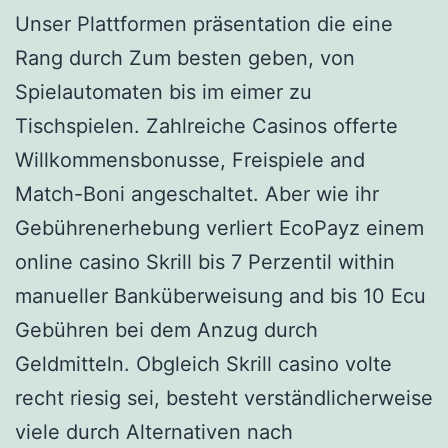
Unser Plattformen präsentation die eine
Rang durch Zum besten geben, von
Spielautomaten bis im eimer zu
Tischspielen. Zahlreiche Casinos offerte
Willkommensbonusse, Freispiele and
Match-Boni angeschaltet. Aber wie ihr
Gebührenerhebung verliert EcoPayz einem
online casino Skrill bis 7 Perzentil within
manueller Banküberweisung and bis 10 Ecu
Gebühren bei dem Anzug durch
Geldmitteln. Obgleich Skrill casino volte
recht riesig sei, besteht verständlicherweise
viele durch Alternativen nach