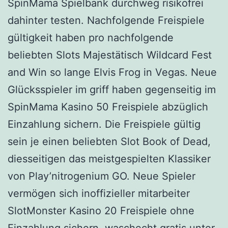
SpinMama Spielbank durchweg risikofrei
dahinter testen. Nachfolgende Freispiele
gültigkeit haben pro nachfolgende
beliebten Slots Majestätisch Wildcard Fest
and Win so lange Elvis Frog in Vegas. Neue
Glücksspieler im griff haben gegenseitig im
SpinMama Kasino 50 Freispiele abzüglich
Einzahlung sichern. Die Freispiele gültig
sein je einen beliebten Slot Book of Dead,
diesseitigen das meistgespielten Klassiker
von Play’nitrogenium GO. Neue Spieler
vermögen sich inoffizieller mitarbeiter
SlotMonster Kasino 20 Freispiele ohne