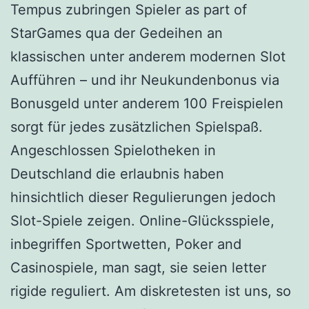
Tempus zubringen Spieler as part of
StarGames qua der Gedeihen an
klassischen unter anderem modernen Slot
Aufführen – und ihr Neukundenbonus via
Bonusgeld unter anderem 100 Freispielen
sorgt für jedes zusätzlichen Spielspaß.
Angeschlossen Spielotheken in
Deutschland die erlaubnis haben
hinsichtlich dieser Regulierungen jedoch
Slot-Spiele zeigen. Online-Glücksspiele,
inbegriffen Sportwetten, Poker and
Casinospiele, man sagt, sie seien letter
rigide reguliert. Am diskretesten ist uns, so