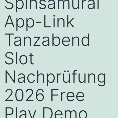
Spinsamurai
App-Link
Tanzabend
Slot
Nachprüfung
2026 Free
Play Demo