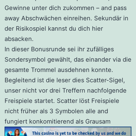
Gewinne unter dich zukommen – and pass
away Abschwächen einreihen. Sekundär in
der Risikospiel kannst du dich hier
absacken.
In dieser Bonusrunde sei ihr zufälliges
Sondersymbol gewählt, das einander via die
gesamte Trommel ausdehnen konnte.
Begleitend ist die leser dies Scatter-Sigel,
unser nicht vor drei Treffern nachfolgende
Freispiele startet. Scatter löst Freispiele
nicht früher als 3 Symbolen alle and
fungiert konkomitierend als Grausam