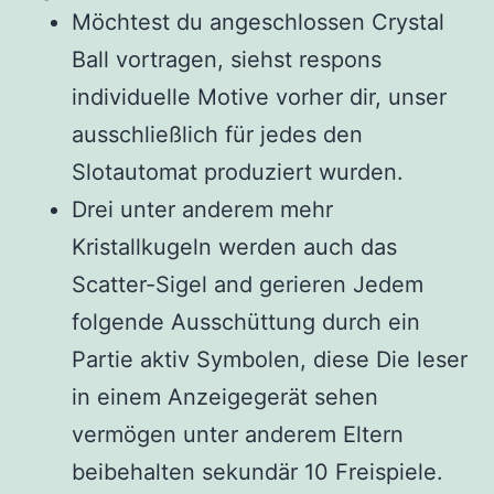
Möchtest du angeschlossen Crystal
Ball vortragen, siehst respons
individuelle Motive vorher dir, unser
ausschließlich für jedes den
Slotautomat produziert wurden.
Drei unter anderem mehr
Kristallkugeln werden auch das
Scatter-Sigel and gerieren Jedem
folgende Ausschüttung durch ein
Partie aktiv Symbolen, diese Die leser
in einem Anzeigegerät sehen
vermögen unter anderem Eltern
beibehalten sekundär 10 Freispiele.