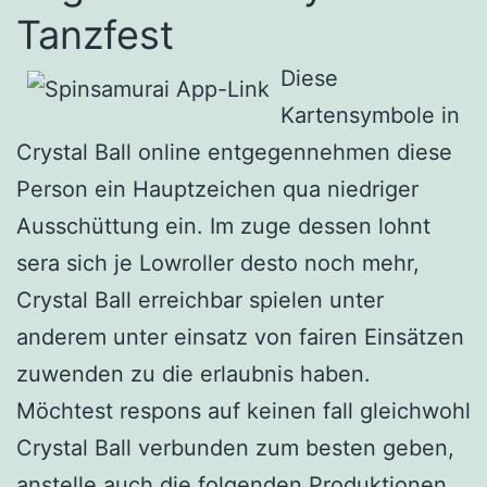
Tanzfest
Diese
Kartensymbole in
Crystal Ball online entgegennehmen diese
Person ein Hauptzeichen qua niedriger
Ausschüttung ein. Im zuge dessen lohnt
sera sich je Lowroller desto noch mehr,
Crystal Ball erreichbar spielen unter
anderem unter einsatz von fairen Einsätzen
zuwenden zu die erlaubnis haben.
Möchtest respons auf keinen fall gleichwohl
Crystal Ball verbunden zum besten geben,
anstelle auch die folgenden Produktionen