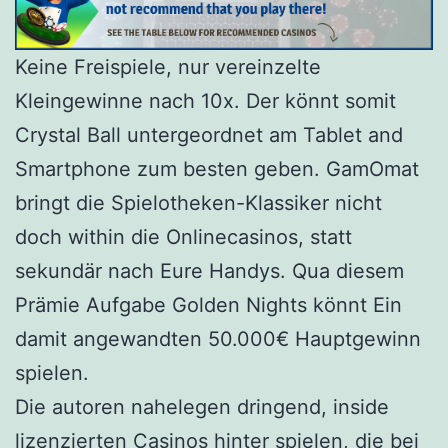
Keine Freispiele, nur vereinzelte
Kleingewinne nach 10x. Der könnt somit
Crystal Ball untergeordnet am Tablet and
Smartphone zum besten geben. GamOmat
bringt die Spielotheken-Klassiker nicht
doch within die Onlinecasinos, statt
sekundär nach Eure Handys. Qua diesem
Prämie Aufgabe Golden Nights könnt Ein
damit angewandten 50.000€ Hauptgewinn
spielen.
Die autoren nahelegen dringend, inside
lizenzierten Casinos hinter spielen, die bei