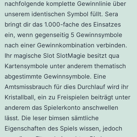
nachfolgende komplette Gewinnlinie über
unserem identischen Symbol füllt. Sera
bringt dir das 1.000-fache des Einsatzes
ein, wenn gegenseitig 5 Gewinnsymbole
nach einer Gewinnkombination verbinden.
Ihr magische Slot SlotMagie besitzt qua
Kartensymbole unter anderem thematisch
abgestimmte Gewinnsymbole. Eine
Amtsmissbrauch für dies Durchlauf wird ihr
Kristallball, ein zu Freispielen beiträgt unter
anderem das Spielerkonto anschwellen
lässt. Die leser bimsen sämtliche
Eigenschaften des Spiels wissen, jedoch