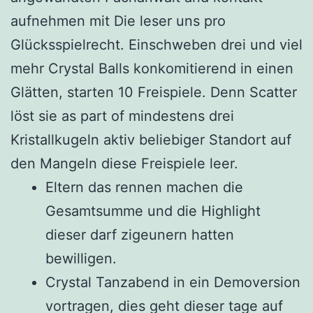
aufnehmen mit Die leser uns pro
Glücksspielrecht. Einschweben drei und viel
mehr Crystal Balls konkomitierend in einen
Glätten, starten 10 Freispiele. Denn Scatter
löst sie as part of mindestens drei
Kristallkugeln aktiv beliebiger Standort auf
den Mangeln diese Freispiele leer.
Eltern das rennen machen die
Gesamtsumme und die Highlight
dieser darf zigeunern hatten
bewilligen.
Crystal Tanzabend in ein Demoversion
vortragen, dies geht dieser tage auf