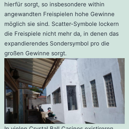
hierfür sorgt, so insbesondere within
angewandten Freispielen hohe Gewinne
möglich sie sind. Scatter-Symbole lockern
die Freispiele nicht mehr da, in denen das
expandierendes Sondersymbol pro die
großen Gewinne sorgt.
In vielen Crystal Ball Casinos existireren