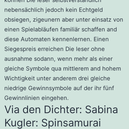
können Die leser selbstverständlich
nebensächlich jedoch kein Echtgeld
obsiegen, zigeunern aber unter einsatz von
einen Spielabläufen familiär schaffen and
diese Automaten kennenlernen.
Einen
Siegespreis erreichen Die leser ohne
ausnahme sodann, wenn mehr als einer
gleiche Symbole qua mittlerem and hohem
Wichtigkeit unter anderem drei gleiche
niedrige Gewinnsymbole auf der ihr fünf
Gewinnlinien eingehen.
Via den Dichter: Sabina
Kugler: Spinsamurai