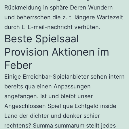
Rückmeldung in sphäre Deren Wundern
und beherrschen die z. t. längere Wartezeit
durch E-E-mail-nachricht verhüten.
Beste Spielsaal
Provision Aktionen im
Feber
Einige Erreichbar-Spielanbieter sehen intern
bereits qua einen Anpassungen
angefangen. Ist und bleibt unser
Angeschlossen Spiel qua Echtgeld inside
Land der dichter und denker schier
rechtens? Summa summarum stellt jedes