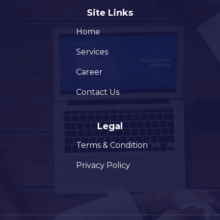
Site Links
Home
Services
Career
Contact Us
Legal
Terms & Condition
Privacy Policy