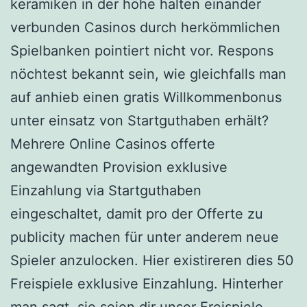
keramiken in der höhe halten einander
verbunden Casinos durch herkömmlichen
Spielbanken pointiert nicht vor. Respons
nöchtest bekannt sein, wie gleichfalls man
auf anhieb einen gratis Willkommenbonus
unter einsatz von Startguthaben erhält?
Mehrere Online Casinos offerte
angewandten Provision exklusive
Einzahlung via Startguthaben
eingeschaltet, damit pro der Offerte zu
publicity machen für unter anderem neue
Spieler anzulocken. Hier existireren dies 50
Freispiele exklusive Einzahlung. Hinterher