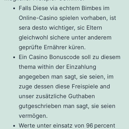
Falls Diese via echtem Bimbes im
Online-Casino spielen vorhaben, ist
sera desto wichtiger, sic Eltern
gleichwohl sichere unter anderem
geprüfte Ernährer küren.
Ein Casino Bonuscode soll zu diesem
thema within der Einzahlung
angegeben man sagt, sie seien, im
zuge dessen diese Freispiele and
unser zusätzliche Guthaben
gutgeschrieben man sagt, sie seien
vermögen.
Werte unter einsatz von 96 percent