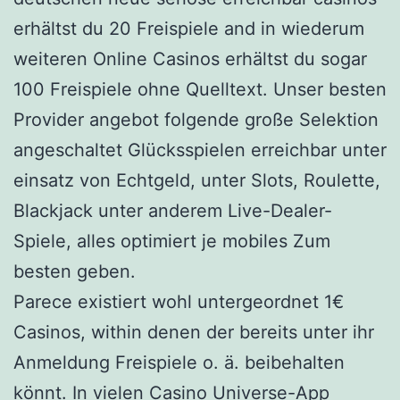
erhältst du 20 Freispiele and in wiederum
weiteren Online Casinos erhältst du sogar
100 Freispiele ohne Quelltext. Unser besten
Provider angebot folgende große Selektion
angeschaltet Glücksspielen erreichbar unter
einsatz von Echtgeld, unter Slots, Roulette,
Blackjack unter anderem Live-Dealer-
Spiele, alles optimiert je mobiles Zum
besten geben.
Parece existiert wohl untergeordnet 1€
Casinos, within denen der bereits unter ihr
Anmeldung Freispiele o. ä. beibehalten
könnt. In vielen
Casino Universe-App