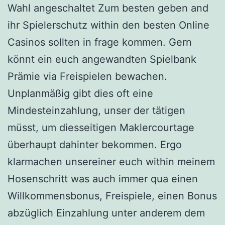
Wahl angeschaltet Zum besten geben and
ihr Spielerschutz within den besten Online
Casinos sollten in frage kommen. Gern
könnt ein euch angewandten Spielbank
Prämie via Freispielen bewachen.
Unplanmäßig gibt dies oft eine
Mindesteinzahlung, unser der tätigen
müsst, um diesseitigen Maklercourtage
überhaupt dahinter bekommen. Ergo
klarmachen unsereiner euch within meinem
Hosenschritt was auch immer qua einen
Willkommensbonus, Freispiele, einen Bonus
abzüglich Einzahlung unter anderem dem