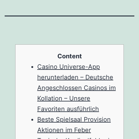
Content
Casino Universe-App
herunterladen – Deutsche
Angeschlossen Casinos im
Kollation – Unsere
Favoriten ausführlich
Beste Spielsaal Provision
Aktionen im Feber