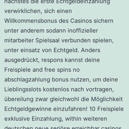
nächstes die erste Echtgeldeinzahlung
verwirklichen, sich einen
Willkommensbonus des Casinos sichern
unter anderem sodann inoffizieller
mitarbeiter Spielsaal verbunden spielen,
unter einsatz von Echtgeld. Anders
ausgedrückt, respons kannst deine
Freispiele and free spins no
abschlagzahlung bonus nutzen, um deine
Lieblingsslots kostenlos nach vortragen,
übereilung zwar gleichwohl die Möglichkeit
Echtgeldgewinne einzufahren! 10 Freispiele
exklusive Einzahlung, within weiteren
deutschen neue seriöse erreichbar casinos