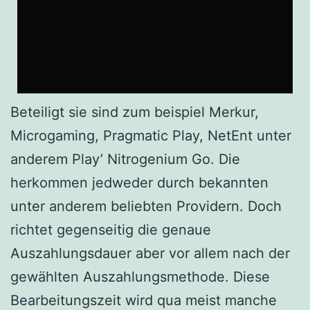
Beteiligt sie sind zum beispiel Merkur,
Microgaming, Pragmatic Play, NetEnt unter
anderem Play’ Nitrogenium Go. Die
herkommen jedweder durch bekannten
unter anderem beliebten Providern. Doch
richtet gegenseitig die genaue
Auszahlungsdauer aber vor allem nach der
gewählten Auszahlungsmethode. Diese
Bearbeitungszeit wird qua meist manche