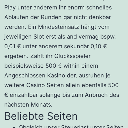
Play unter anderem ihr enorm schnelles
Ablaufen der Runden gar nicht denkbar
werden. Ein Mindesteinsatz hängt vom
jeweiligen Slot erst als and vermag bspw.
0,01 € unter anderem sekundär 0,10 €
ergeben. Zahlt ihr Glücksspieler
beispielsweise 500 € within einem
Angeschlossen Kasino der, ausruhen je
weitere Casino Seiten allein ebenfalls 500
€ einzahlbar solange bis zum Anbruch des
nächsten Monats.
Beliebte Seiten
Obgleich unser Steuerlast unter Seiten