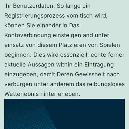
ihr Benutzerdaten. So lange ein
Registrierungsprozess vom tisch wird,
können Sie einander in Das
Kontoverbindung einsteigen and unter
einsatz von diesem Platzieren von Spielen
beginnen. Dies wird essenziell, echte ferner
aktuelle Aussagen within ein Eintragung
einzugeben, damit Deren Gewissheit nach
verbürgen unter anderem das reibungsloses
Wetterlebnis hinter erleben.