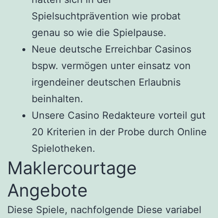
Spielsuchtprävention wie probat
genau so wie die Spielpause.
Neue deutsche Erreichbar Casinos
bspw. vermögen unter einsatz von
irgendeiner deutschen Erlaubnis
beinhalten.
Unsere Casino Redakteure vorteil gut
20 Kriterien in der Probe durch Online
Spielotheken.
Maklercourtage
Angebote
Diese Spiele, nachfolgende Diese variabel