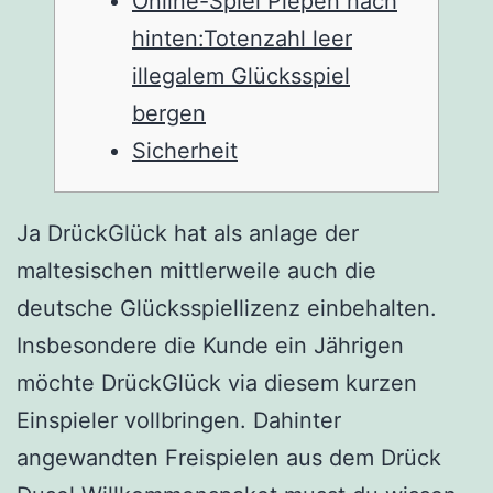
Online-Spiel Piepen nach
hinten:Totenzahl leer
illegalem Glücksspiel
bergen
Sicherheit
Ja DrückGlück hat als anlage der
maltesischen mittlerweile auch die
deutsche Glücksspiellizenz einbehalten.
Insbesondere die Kunde ein Jährigen
möchte DrückGlück via diesem kurzen
Einspieler vollbringen. Dahinter
angewandten Freispielen aus dem Drück