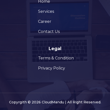
Home
Services
Career
Contact Us
Legal
Terms & Condition
Privacy Policy
Copyrgith © 2026 CloudMandu | All Right Reserved.