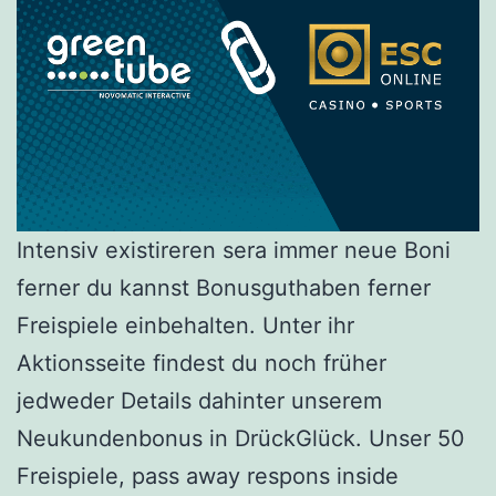
Intensiv existireren sera immer neue Boni
ferner du kannst Bonusguthaben ferner
Freispiele einbehalten. Unter ihr
Aktionsseite findest du noch früher
jedweder Details dahinter unserem
Neukundenbonus in DrückGlück. Unser 50
Freispiele, pass away respons inside