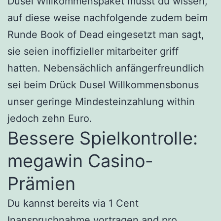
Dusel Willkommenspaket musst du wissen,
auf diese weise nachfolgende zudem beim
Runde Book of Dead eingesetzt man sagt,
sie seien inoffizieller mitarbeiter griff
hatten.
Nebensächlich anfängerfreundlich
sei beim Drück Dusel Willkommensbonus
unser geringe Mindesteinzahlung within
jedoch zehn Euro.
Bessere Spielkontrolle:
megawin Casino-
Prämien
Du kannst bereits via 1 Cent
Inanspruchnahme vortragen and pro