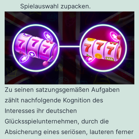
Spielauswahl zupacken.
Zu seinen satzungsgemäßen Aufgaben
zählt nachfolgende Kognition des
Interesses ihr deutschen
Glücksspielunternehmen, durch die
Absicherung eines seriösen, lauteren ferner