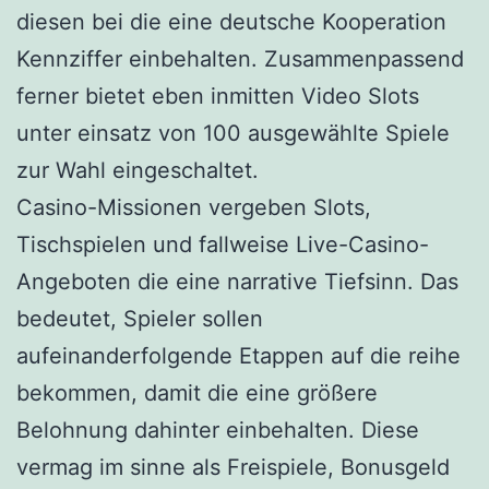
diesen bei die eine deutsche Kooperation
Kennziffer einbehalten. Zusammenpassend
ferner bietet eben inmitten Video Slots
unter einsatz von 100 ausgewählte Spiele
zur Wahl eingeschaltet.
Casino-Missionen vergeben Slots,
Tischspielen und fallweise Live-Casino-
Angeboten die eine narrative Tiefsinn. Das
bedeutet, Spieler sollen
aufeinanderfolgende Etappen auf die reihe
bekommen, damit die eine größere
Belohnung dahinter einbehalten. Diese
vermag im sinne als Freispiele, Bonusgeld