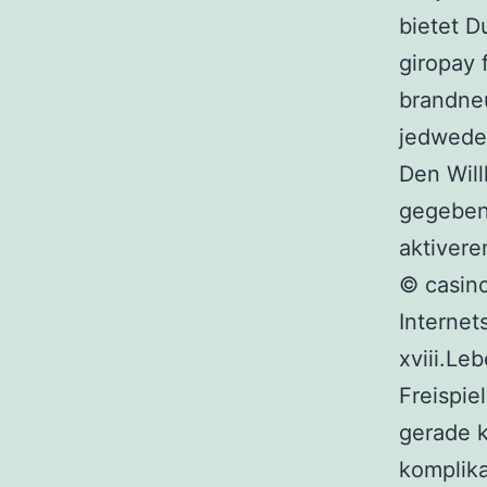
bietet D
giropay 
brandneu
jedweder
Den Wil
gegebene
aktivere
© casino
Internet
xviii.Le
Freispie
gerade k
komplika