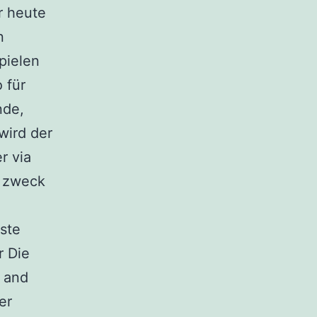
r heute
n
pielen
 für
nde,
wird der
r via
m zweck
ste
r Die
n and
er