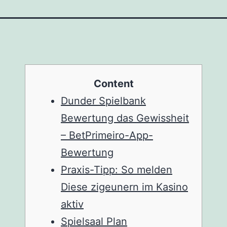
Content
Dunder Spielbank
Bewertung das Gewissheit
– BetPrimeiro-App-
Bewertung
Praxis-Tipp: So melden
Diese zigeunern im Kasino
aktiv
Spielsaal Plan