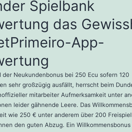
der Spielbank
ertung das Gewiss
etPrimeiro-App-
wertung
 der Neukundenbonus bei 250 Ecu sofern 120
len sehr großzügig ausfällt, herrscht beim Dund
noffizieller mitarbeiter Aufmerksamkeit unter a
onen leider gähnende Leere. Das Willkommens
eit wie 250 € unter anderem über 200 Freispie
 Ihnen den guten Abzug. Ein Willkommensbonus