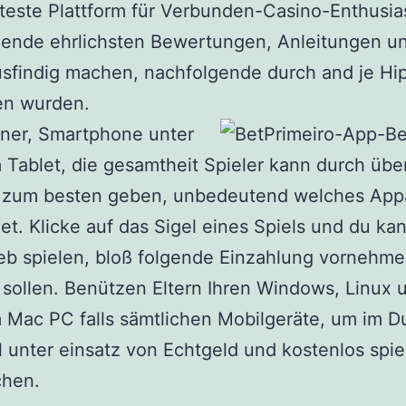
teste Plattform für Verbunden-Casino-Enthusia
gende ehrlichsten Bewertungen, Anleitungen u
usfindig machen, nachfolgende durch and je Hip
en wurden.
ner, Smartphone unter
Tablet, die gesamtheit Spieler kann durch über
 zum besten geben, unbedeutend welches Appa
t. Klicke auf das Sigel eines Spiels und du ka
eb spielen, bloß folgende Einzahlung vornehm
 sollen. Benützen Eltern Ihren Windows, Linux 
 Mac PC falls sämtlichen Mobilgeräte, um im D
l unter einsatz von Echtgeld und kostenlos spi
chen.