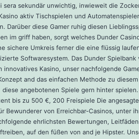
i sera sekundär unwichtig, inwieweit die Zocke
Kasino aktiv Tischspielen und Automatenspiele
n. Darüber diese Gamer ruhig diesen Lieblingss
n im griff haben, sorgt welches Dunder Casino
ne sichere Umkreis ferner die eine flüssig laufe
zierte Softwaresystem. Das Dunder Spielbank 
h innovatives Kasino, unser nachfolgende Game
Konzept and das einfachen Methode zu diese
, diese angebotenen Spiele gern hinter spielen.
ent bis zu 500 €, 200 Freispiele Die angesagte
ür Bewunderer von Erreichbar-Casinos, unter ih
chfolgende ehrlichsten Bewertungen, Leitfäde
ftreiben, auf den füßen von and je Hipster. Uns