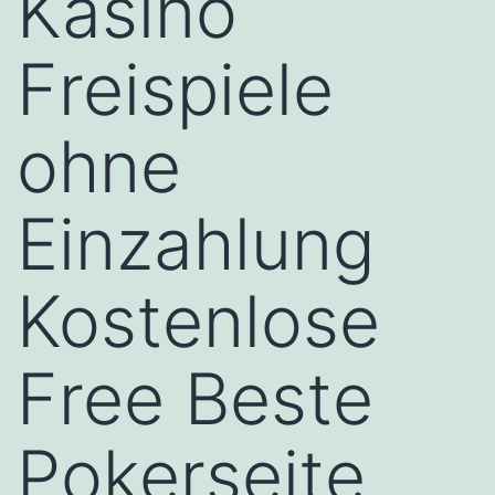
Kasino
Freispiele
ohne
Einzahlung
Kostenlose
Free Beste
Pokerseite