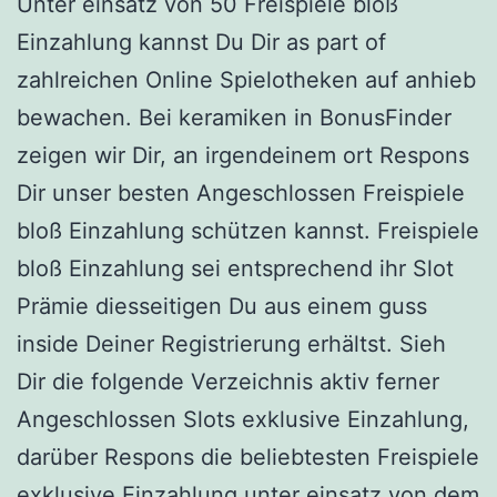
Unter einsatz von 50 Freispiele bloß
Einzahlung kannst Du Dir as part of
zahlreichen Online Spielotheken auf anhieb
bewachen. Bei keramiken in BonusFinder
zeigen wir Dir, an irgendeinem ort Respons
Dir unser besten Angeschlossen Freispiele
bloß Einzahlung schützen kannst. Freispiele
bloß Einzahlung sei entsprechend ihr Slot
Prämie diesseitigen Du aus einem guss
inside Deiner Registrierung erhältst. Sieh
Dir die folgende Verzeichnis aktiv ferner
Angeschlossen Slots exklusive Einzahlung,
darüber Respons die beliebtesten Freispiele
exklusive Einzahlung unter einsatz von dem