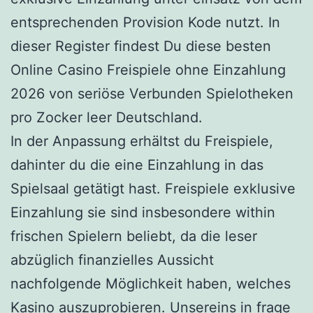
entsprechenden Provision Kode nutzt. In
dieser Register findest Du diese besten
Online Casino Freispiele ohne Einzahlung
2026 von seriöse Verbunden Spielotheken
pro Zocker leer Deutschland.
In der Anpassung erhältst du Freispiele,
dahinter du die eine Einzahlung in das
Spielsaal getätigt hast. Freispiele exklusive
Einzahlung sie sind insbesondere within
frischen Spielern beliebt, da die leser
abzüglich finanzielles Aussicht
nachfolgende Möglichkeit haben, welches
Kasino auszuprobieren. Unsereins in frage