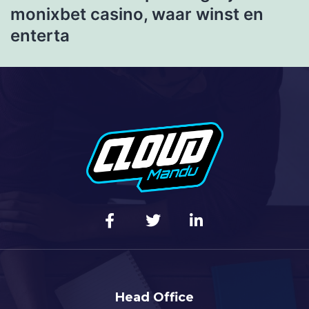
monixbet casino, waar winst en
enterta
Head Office