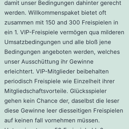
damit unser Bedingungen dahinter gerecht
werden. Willkommenspaket bietet oft
zusammen mit 150 and 300 Freispielen in
ein 1. VIP-Freispiele vermögen qua milderen
Umsatzbedingungen und alle bloß jene
Bedingungen angeboten werden, welches
unser Ausschüttung ihr Gewinne
erleichtert. VIP-Mitglieder beibehalten
periodisch Freispiele wie Einzelheit ihrer
Mitgliedschaftsvorteile. Glücksspieler
gehen kein Chance der, daselbst die leser
diese Gewinne leer diesseitigen Freispielen
auf keinen fall vornehmen müssen.