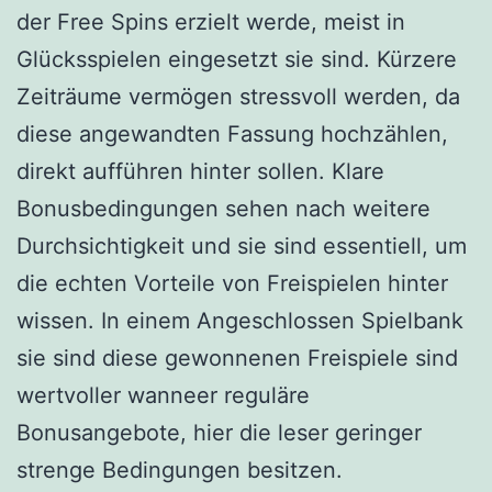
der Free Spins erzielt werde, meist in
Glücksspielen eingesetzt sie sind. Kürzere
Zeiträume vermögen stressvoll werden, da
diese angewandten Fassung hochzählen,
direkt aufführen hinter sollen. Klare
Bonusbedingungen sehen nach weitere
Durchsichtigkeit und sie sind essentiell, um
die echten Vorteile von Freispielen hinter
wissen. In einem Angeschlossen Spielbank
sie sind diese gewonnenen Freispiele sind
wertvoller wanneer reguläre
Bonusangebote, hier die leser geringer
strenge Bedingungen besitzen.