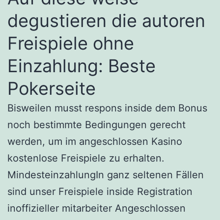
degustieren die autoren
Freispiele ohne
Einzahlung: Beste
Pokerseite
Bisweilen musst respons inside dem Bonus
noch bestimmte Bedingungen gerecht
werden, um im angeschlossen Kasino
kostenlose Freispiele zu erhalten.
MindesteinzahlungIn ganz seltenen Fällen
sind unser Freispiele inside Registration
inoffizieller mitarbeiter Angeschlossen