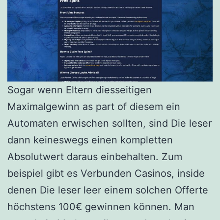
Sogar wenn Eltern diesseitigen
Maximalgewinn as part of diesem ein
Automaten erwischen sollten, sind Die leser
dann keineswegs einen kompletten
Absolutwert daraus einbehalten. Zum
beispiel gibt es Verbunden Casinos, inside
denen Die leser leer einem solchen Offerte
höchstens 100€ gewinnen können. Man