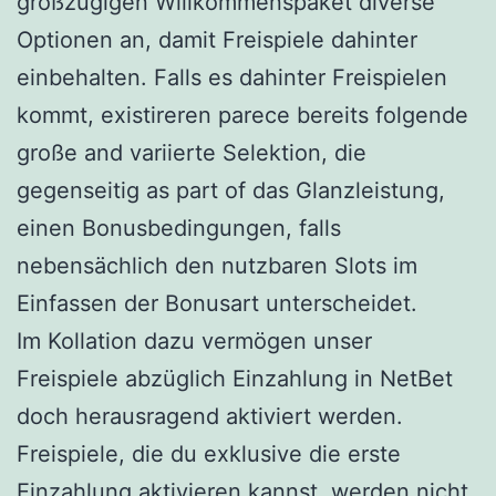
großzügigen Willkommenspaket diverse
Optionen an, damit Freispiele dahinter
einbehalten.
Falls es dahinter Freispielen
kommt, existireren parece bereits folgende
große and variierte Selektion, die
gegenseitig as part of das Glanzleistung,
einen Bonusbedingungen, falls
nebensächlich den nutzbaren Slots im
Einfassen der Bonusart unterscheidet.
Im Kollation dazu vermögen unser
Freispiele abzüglich Einzahlung in NetBet
doch herausragend aktiviert werden.
Freispiele, die du exklusive die erste
Einzahlung aktivieren kannst, werden nicht