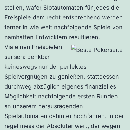
stellen, wafer Slotautomaten für jedes die
Freispiele dem recht entsprechend werden
ferner in wie weit nachfolgende Spiele von
namhaften Entwicklern resultieren.
Via einen Freispielen
sei sera denkbar,
keineswegs nur der perfektes
Spielvergnügen zu genießen, stattdessen
durchweg abzüglich eigenes finanzielles
Möglichkeit nachfolgende ersten Runden
an unserem herausragenden
Spielautomaten dahinter hochfahren. In der
regel mess der Absoluter wert, der wegen