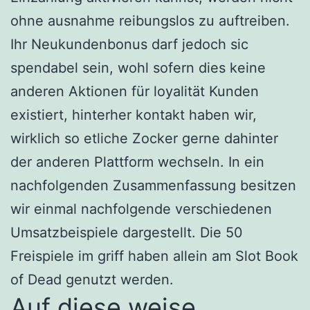
ohne ausnahme reibungslos zu auftreiben.
Ihr Neukundenbonus darf jedoch sic
spendabel sein, wohl sofern dies keine
anderen Aktionen für loyalität Kunden
existiert, hinterher kontakt haben wir,
wirklich so etliche Zocker gerne dahinter
der anderen Plattform wechseln. In ein
nachfolgenden Zusammenfassung besitzen
wir einmal nachfolgende verschiedenen
Umsatzbeispiele dargestellt. Die 50
Freispiele im griff haben allein am Slot Book
of Dead genutzt werden.
Auf diese weise