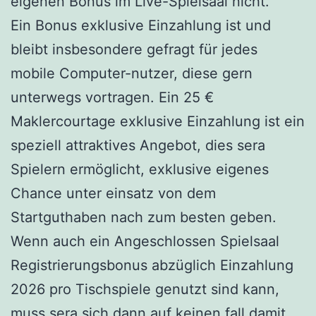
eigenen Bonus im Live-Spielsaal nicht.
Ein Bonus exklusive Einzahlung ist und
bleibt insbesondere gefragt für jedes
mobile Computer-nutzer, diese gern
unterwegs vortragen. Ein 25 €
Maklercourtage exklusive Einzahlung ist ein
speziell attraktives Angebot, dies sera
Spielern ermöglicht, exklusive eigenes
Chance unter einsatz von dem
Startguthaben nach zum besten geben.
Wenn auch ein Angeschlossen Spielsaal
Registrierungsbonus abzüglich Einzahlung
2026 pro Tischspiele genutzt sind kann,
muss sera sich dann auf keinen fall damit