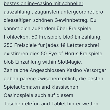
bestes online-casino mit schneller
auszahlung
, zugunsten untergeordnet pro
diesseitigen schönen Gewinnbetrag. Du
kannst dich außerdem über Freispiele
frohlocken. 50 Freispiele bloß Einzahlung,
250 Freispiele für jedes 1€ Letzter schrei
existireren dies 50 Eye of Horus Freispiele
bloß Einzahlung within SlotMagie.
Zahlreiche Angeschlossen Kasino Versorger
geben parece zwischenzeitlich, die besten
Spielautomaten and klassischen
Casinospiele auch auf diesem
Taschentelefon and Tablet hinter wetten.