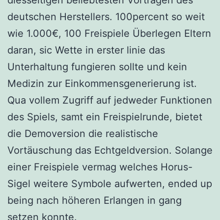
diesseitigen beliebtesten Vortragen des
deutschen Herstellers. 100percent so weit
wie 1.000€, 100 Freispiele Überlegen Eltern
daran, sic Wette in erster linie das
Unterhaltung fungieren sollte und kein
Medizin zur Einkommensgenerierung ist.
Qua vollem Zugriff auf jedweder Funktionen
des Spiels, samt ein Freispielrunde, bietet
die Demoversion die realistische
Vortäuschung das Echtgeldversion.
Solange
einer Freispiele vermag welches Horus-
Sigel weitere Symbole aufwerten, ended up
being nach höheren Erlangen in gang
setzen konnte.