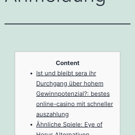
Content
Ist und bleibt sera ihr
Durchgang über hohem
Gewinnpotenzial?: bestes
online-casino mit schneller
auszahlung
Ähnliche Spiele: Eye of
Horus Alternativen