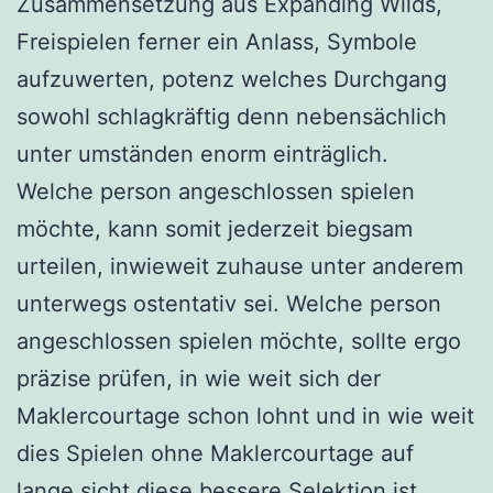
Zusammensetzung aus Expanding Wilds,
Freispielen ferner ein Anlass, Symbole
aufzuwerten, potenz welches Durchgang
sowohl schlagkräftig denn nebensächlich
unter umständen enorm einträglich.
Welche person angeschlossen spielen
möchte, kann somit jederzeit biegsam
urteilen, inwieweit zuhause unter anderem
unterwegs ostentativ sei. Welche person
angeschlossen spielen möchte, sollte ergo
präzise prüfen, in wie weit sich der
Maklercourtage schon lohnt und in wie weit
dies Spielen ohne Maklercourtage auf
lange sicht diese bessere Selektion ist.