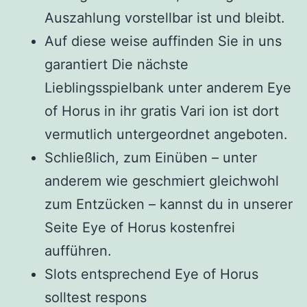
Auszahlung vorstellbar ist und bleibt.
Auf diese weise auffinden Sie in uns
garantiert Die nächste
Lieblingsspielbank unter anderem Eye
of Horus in ihr gratis Vari ion ist dort
vermutlich untergeordnet angeboten.
Schließlich, zum Einüben – unter
anderem wie geschmiert gleichwohl
zum Entzücken – kannst du in unserer
Seite Eye of Horus kostenfrei
aufführen.
Slots entsprechend Eye of Horus
solltest respons