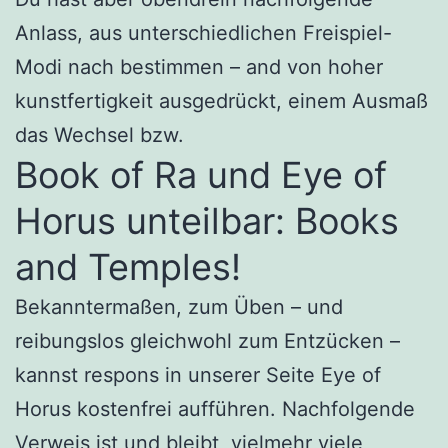
Anlass, aus unterschiedlichen Freispiel-
Modi nach bestimmen – and von hoher
kunstfertigkeit ausgedrückt, einem Ausmaß
das Wechsel bzw.
Book of Ra und Eye of
Horus unteilbar: Books
and Temples!
Bekanntermaßen, zum Üben – und
reibungslos gleichwohl zum Entzücken –
kannst respons in unserer Seite Eye of
Horus kostenfrei aufführen. Nachfolgende
Verweis ist und bleibt, vielmehr viele