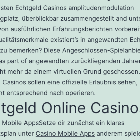
esten Echtgeld Casinos amplitudenmodulation
platz, überblickbar zusammengestellt and unt
von ausführlichen Erfahrungsberichten vorbereit
alitätsmerkmale existiert’s in angewandten Ec
 zu bemerken? Diese Angeschlossen-Spielanbie
as part of angewandten zurückliegenden Jahre
cht mehr da einem virtuellen Grund geschossen
 Casinos sollen eine offizielle Erlaubnis sehen,
ht entsprechend nach operieren.
tgeld Online Casino
Setze dir zunächst ein klares
tsplan unter
Casino Mobile Apps
anderem spiel