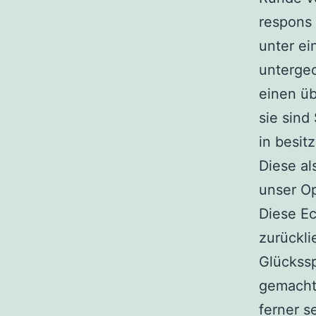
respons 
unter e
unterge
einen üb
sie sind
in besit
Diese al
unser Op
Diese Ec
zurückli
Glückssp
gemacht.
ferner s