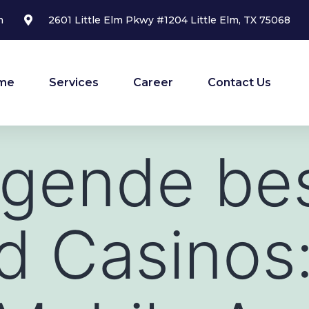
m
2601 Little Elm Pkwy #1204 Little Elm, TX 75068
me
Services
Career
Contact Us
lgende be
d Casinos