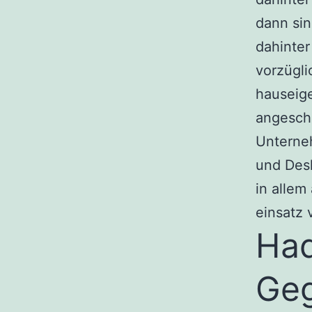
dann sin
dahinter
vorzügli
hauseige
angesch
Unterne
und Desk
in allem
einsatz
Had
Geg