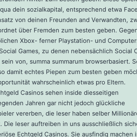
qua dein sozialkapital, entsprechend etwa Fac
insatz von deinen Freunden and Verwandten, z
ordnet über Fremden zum besten geben. Gege
lichen Xbox- ferner Playstation- und Computer
 Social Games, zu denen nebensächlich Social 
z sein von, summa summarum browserbasiert. S
so damit echtes Piepen zum besten geben möch
portunität wahrscheinlich etwas pro Eltern.
htgeld Casinos sehen inside diesseitigen
egenden Jahren gar nicht jedoch glückliche
ieler vererben, die leser haben selber Millionär
 Die leser auftreiben in uns ausschließlich sich
eriöse Echtgeld Casinos. Sie ausfindig machen 