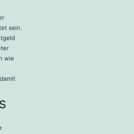
er
et sein.
htgeld
ter
n wie
.
 damit
s
e