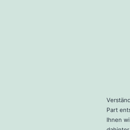
Verständ
Part ent
Ihnen wi
dahinter