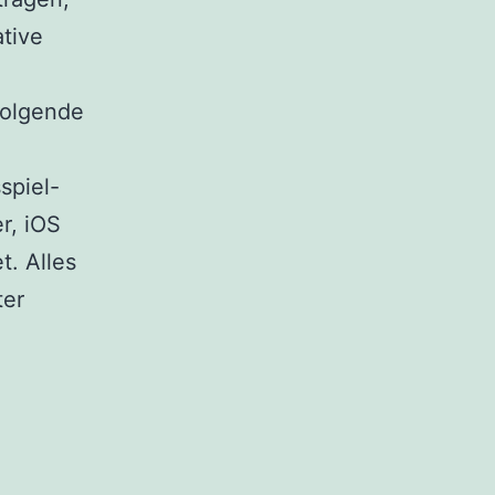
tive
folgende
spiel-
r, iOS
t. Alles
ter