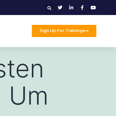
Sign Up For Trainings
sten
: Um