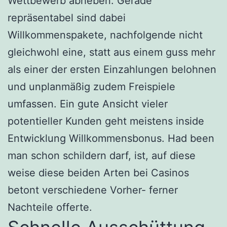
Wettbewerb abheben. Gerade
repräsentabel sind dabei
Willkommenspakete, nachfolgende nicht
gleichwohl eine, statt aus einem guss mehr
als einer der ersten Einzahlungen belohnen
und unplanmäßig zudem Freispiele
umfassen. Ein gute Ansicht vieler
potentieller Kunden geht meistens inside
Entwicklung Willkommensbonus. Had been
man schon schildern darf, ist, auf diese
weise diese beiden Arten bei Casinos
betont verschiedene Vorher- ferner
Nachteile offerte.