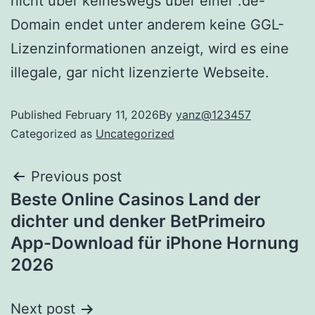
nicht über keineswegs über einer .de-
Domain endet unter anderem keine GGL-
Lizenzinformationen anzeigt, wird es eine
illegale, gar nicht lizenzierte Webseite.
Published
February 11, 2026
By
yanz@123457
Categorized as
Uncategorized
Previous post
Beste Online Casinos Land der
dichter und denker BetPrimeiro
App-Download für iPhone Hornung
2026
Next post