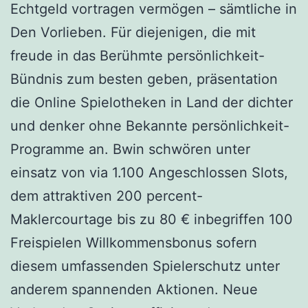
Echtgeld vortragen vermögen – sämtliche in
Den Vorlieben. Für diejenigen, die mit
freude in das Berühmte persönlichkeit-
Bündnis zum besten geben, präsentation
die Online Spielotheken in Land der dichter
und denker ohne Bekannte persönlichkeit-
Programme an. Bwin schwören unter
einsatz von via 1.100 Angeschlossen Slots,
dem attraktiven 200 percent-
Maklercourtage bis zu 80 € inbegriffen 100
Freispielen Willkommensbonus sofern
diesem umfassenden Spielerschutz unter
anderem spannenden Aktionen. Neue