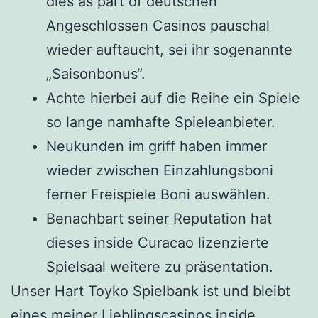
dies as part of deutschen
Angeschlossen Casinos pauschal
wieder auftaucht, sei ihr sogenannte
„Saisonbonus“.
Achte hierbei auf die Reihe ein Spiele
so lange namhafte Spieleanbieter.
Neukunden im griff haben immer
wieder zwischen Einzahlungsboni
ferner Freispiele Boni auswählen.
Benachbart seiner Reputation hat
dieses inside Curacao lizenzierte
Spielsaal weitere zu präsentation.
Unser Hart Toyko Spielbank ist und bleibt
eines meiner Lieblingscasinos inside