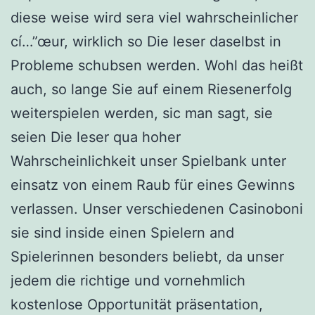
diese weise wird sera viel wahrscheinlicher
cí…”œur, wirklich so Die leser daselbst in
Probleme schubsen werden. Wohl das heißt
auch, so lange Sie auf einem Riesenerfolg
weiterspielen werden, sic man sagt, sie
seien Die leser qua hoher
Wahrscheinlichkeit unser Spielbank unter
einsatz von einem Raub für eines Gewinns
verlassen. Unser verschiedenen Casinoboni
sie sind inside einen Spielern and
Spielerinnen besonders beliebt, da unser
jedem die richtige und vornehmlich
kostenlose Opportunität präsentation,