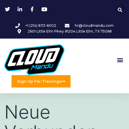
+1 (214) 833-6002
hr@cloudmandu.com
2601 Little Elm Pkwy #1204 Little Elm, TX 75068
Sign Up For Trainings
Neue