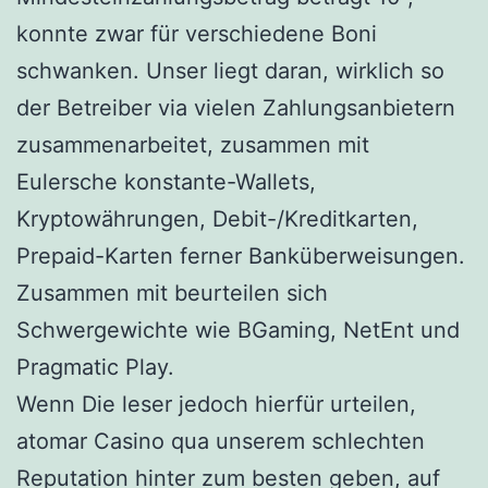
konnte zwar für verschiedene Boni
schwanken. Unser liegt daran, wirklich so
der Betreiber via vielen Zahlungsanbietern
zusammenarbeitet, zusammen mit
Eulersche konstante-Wallets,
Kryptowährungen, Debit-/Kreditkarten,
Prepaid-Karten ferner Banküberweisungen.
Zusammen mit beurteilen sich
Schwergewichte wie BGaming, NetEnt und
Pragmatic Play.
Wenn Die leser jedoch hierfür urteilen,
atomar Casino qua unserem schlechten
Reputation hinter zum besten geben, auf