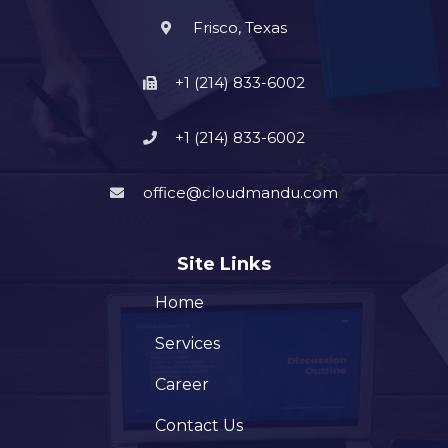
Frisco, Texas
+1 (214) 833-6002
+1 (214) 833-6002
office@cloudmandu.com
Site Links
Home
Services
Career
Contact Us