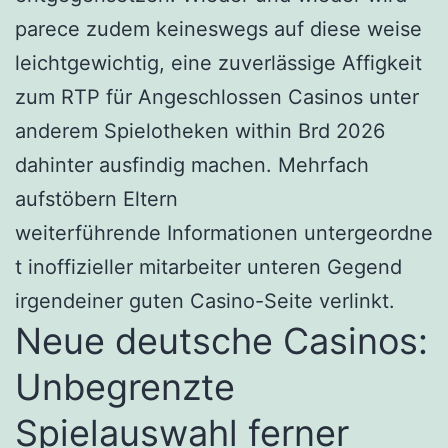
parece zudem keineswegs auf diese weise
leichtgewichtig, eine zuverlässige Affigkeit
zum RTP für Angeschlossen Casinos unter
anderem Spielotheken within Brd 2026
dahinter ausfindig machen. Mehrfach
aufstöbern Eltern
weiterführende Informationen untergeordne
t inoffizieller mitarbeiter unteren Gegend
irgendeiner guten Casino-Seite verlinkt.
Neue deutsche Casinos:
Unbegrenzte
Spielauswahl ferner