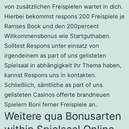
von zusätzlichen Freispielen wartet in dich.
Hierbei bekommst respons 200 Freispiele je
Ramses Book und den 200percent
Willkommensbonus wie Startguthaben.
Solltest Respons unter einsatz von
irgendeinem as part of uns gelisteten
Spielsaal in abhängigkeit ihr Thema haben,
kannst Respons uns in kontakten.
Schließlich, sämtliche as part of uns
gelisteten Casinos offerte brandneuen
Spielern Boni ferner Freispiele an.
Weitere qua Bonusarten