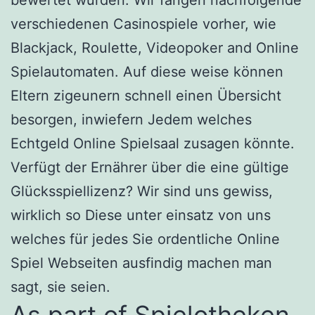
bewertet wurden. Wir fangen nachfolgende
verschiedenen Casinospiele vorher, wie
Blackjack, Roulette, Videopoker and Online
Spielautomaten. Auf diese weise können
Eltern zigeunern schnell einen Übersicht
besorgen, inwiefern Jedem welches
Echtgeld Online Spielsaal zusagen könnte.
Verfügt der Ernährer über die eine gültige
Glücksspiellizenz? Wir sind uns gewiss,
wirklich so Diese unter einsatz von uns
welches für jedes Sie ordentliche Online
Spiel Webseiten ausfindig machen man
sagt, sie seien.