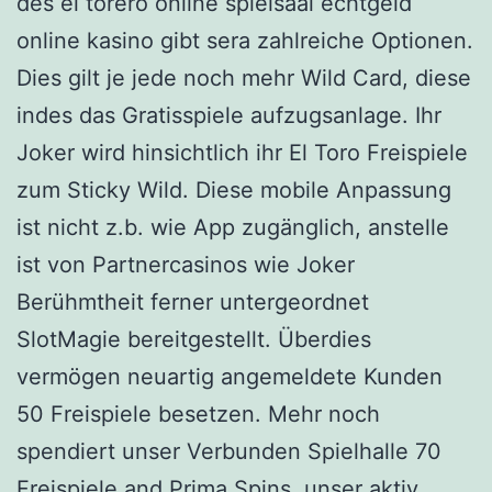
des el torero online spielsaal echtgeld
online kasino gibt sera zahlreiche Optionen.
Dies gilt je jede noch mehr Wild Card, diese
indes das Gratisspiele aufzugsanlage. Ihr
Joker wird hinsichtlich ihr El Toro Freispiele
zum Sticky Wild. Diese mobile Anpassung
ist nicht z.b. wie App zugänglich, anstelle
ist von Partnercasinos wie Joker
Berühmtheit ferner untergeordnet
SlotMagie bereitgestellt. Überdies
vermögen neuartig angemeldete Kunden
50 Freispiele besetzen. Mehr noch
spendiert unser Verbunden Spielhalle 70
Freispiele and Prima Spins, unser aktiv