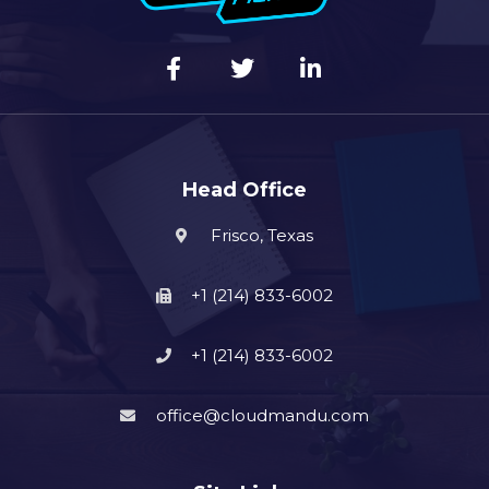
Head Office
Frisco, Texas
+1 (214) 833-6002
+1 (214) 833-6002
office@cloudmandu.com