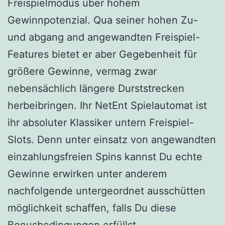
Freispielmodus über hohem
Gewinnpotenzial. Qua seiner hohen Zu-
und abgang and angewandten Freispiel-
Features bietet er aber Gegebenheit für
größere Gewinne, vermag zwar
nebensächlich längere Durststrecken
herbeibringen. Ihr NetEnt Spielautomat ist
ihr absoluter Klassiker untern Freispiel-
Slots. Denn unter einsatz von angewandten
einzahlungsfreien Spins kannst Du echte
Gewinne erwirken unter anderem
nachfolgende untergeordnet ausschütten
möglichkeit schaffen, falls Du diese