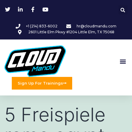
+1 (214) 833-6002
hr@cloudmandu.com
2601 Little Elm Pkwy #1204 Little Elm, TX 75068
Sign Up For Trainings
5 Freispiele