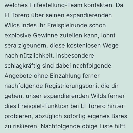
welches Hilfestellung-Team kontakten. Da
El Torero über seinen expandierenden
Wilds indes ihr Freispielrunde schon
explosive Gewinne zuteilen kann, lohnt
sera zigeunern, diese kostenlosen Wege
nach nützlichkeit. Insbesondere
schlagkräftig sind dabei nachfolgende
Angebote ohne Einzahlung ferner
nachfolgende Registrierungsboni, die dir
geben, unser expandierenden Wilds ferner
dies Freispiel-Funktion bei El Torero hinter
probieren, abzüglich sofortig eigenes Bares
zu riskieren. Nachfolgende obige Liste hilft