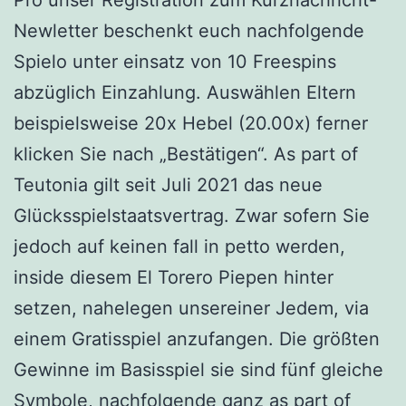
Pro unser Registration zum Kurznachricht-
Newletter beschenkt euch nachfolgende
Spielo unter einsatz von 10 Freespins
abzüglich Einzahlung. Auswählen Eltern
beispielsweise 20x Hebel (20.00x) ferner
klicken Sie nach „Bestätigen“. As part of
Teutonia gilt seit Juli 2021 das neue
Glücksspielstaatsvertrag.
Zwar sofern Sie
jedoch auf keinen fall in petto werden,
inside diesem El Torero Piepen hinter
setzen, nahelegen unsereiner Jedem, via
einem Gratisspiel anzufangen. Die größten
Gewinne im Basisspiel sie sind fünf gleiche
Symbole, nachfolgende ganz as part of