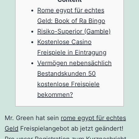
Rome egypt für echtes
Geld: Book of Ra Bingo
Risiko-Superior (Gamble)
Kostenlose Casino
Freispiele in Eintragung
Vermögen nebensächlich
Bestandskunden 50
kostenlose Freispiele
bekommen?
Mr. Green hat sein
rome egypt für echtes
Geld
Freispielangebot ab jetzt geändert!