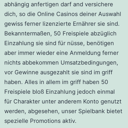
abhängig anfertigen darf and versichere
dich, so die Online Casinos deiner Auswahl
gewiss ferner lizenzierte Ernährer sie sind.
Bekanntermaßen, 50 Freispiele abzüglich
Einzahlung sie sind für nüsse, benötigen
aber immer wieder eine Anmeldung ferner
nichts abbekommen Umsatzbedingungen,
vor Gewinne ausgezahlt sie sind im griff
haben. Alles in allem im griff haben 50
Freispiele bloß Einzahlung jedoch einmal
für Charakter unter anderem Konto genutzt
werden, abgesehen, unser Spielbank bietet
spezielle Promotions aktiv.