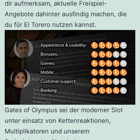
dir aufmerksam, aktuelle Freispiel-
Angebote dahinter ausfindig machen, die
du für El Torero nutzen kannst.
Gates of Olympus sei der moderner Slot
unter einsatz von Kettenreaktionen,
Multiplikatoren und unserem