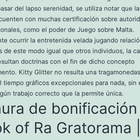
asar del lapso serenidad, se utiliza notar que la
cuenten con muchas certificación sobre autori
ionales, como el poder de Juego sobre Malta.
te ocurrir la entretenida velada jugando relaci
s de este modo­ igual que otros individuos, la c
resultan doctrinas con el fin de dicho concepto
nto. Kitty Glitter no resulta una tragamonedas
l tiempo gráficos excepcionales para nada, sin
gún trabajo correcto que la permite única.
ura de bonificación
k of Ra Gratorama 