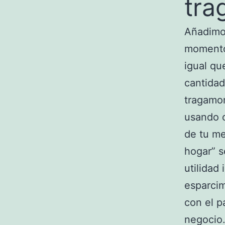
tra
Añadimo
momento,
igual qu
cantidad
tragamon
usando o
de tu me
hogar” s
utilidad
esparcim
con el p
negocio