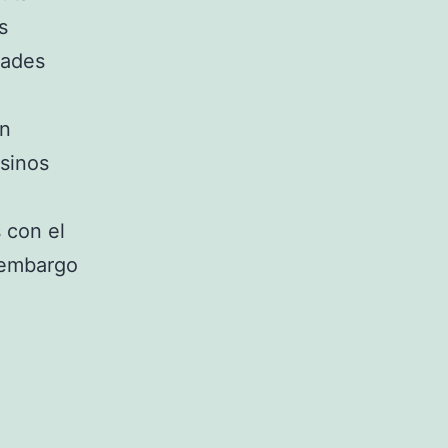
s
dades
ón
asinos
 con el
 embargo
|