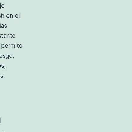
je
sh en el
das
stante
s permite
iesgo.
s,
os
a