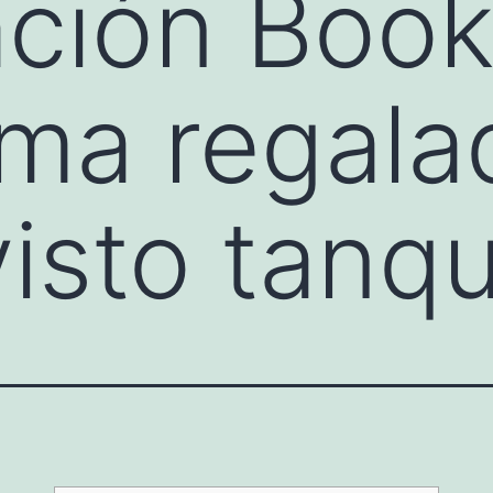
ación Book
ma regala
isto tanq