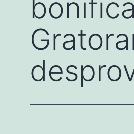
bonific
Gratora
desprov