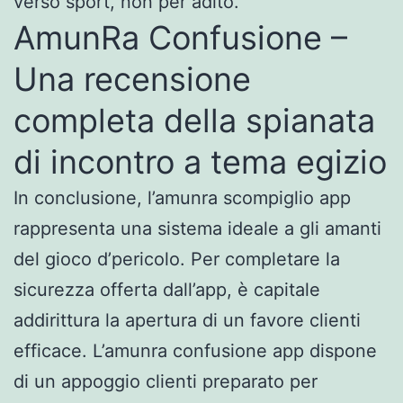
verso sport, non per adito.
AmunRa Confusione –
Una recensione
completa della spianata
di incontro a tema egizio
In conclusione, l’amunra scompiglio app
rappresenta una sistema ideale a gli amanti
del gioco d’pericolo. Per completare la
sicurezza offerta dall’app, è capitale
addirittura la apertura di un favore clienti
efficace. L’amunra confusione app dispone
di un appoggio clienti preparato per