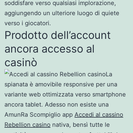
soddisfare verso qualsiasi implorazione,
aggiungendo un ulteriore luogo di quiete
verso i giocatori.
Prodotto dell’account
ancora accesso al
casinò
La
spianata è amovibile responsive per una
variante web ottimizzata verso smartphone
ancora tablet. Adesso non esiste una
AmunRa Scompiglio app
Accedi al cassino
Rebellion casino
nativa, bensì tutte le