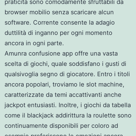
praticità sono comodamente sfruttabili da
browser mobilio senza scaricare alcun
software. Corrente consente la adagio
duttilità di inganno per ogni momento
ancora in ogni parte.
Amunra confusione app offre una vasta
scelta di giochi, quale soddisfano i gusti di
qualsivoglia segno di giocatore. Entro i titoli
ancora popolari, troviamo le slot machine,
caratterizzate da temi accattivanti anche
jackpot entusiasti. Inoltre, i giochi da tabella
come il blackjack addirittura la roulette sono
continuamente disponibili per coloro ad