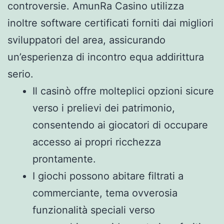
controversie.
AmunRa Casino utilizza
inoltre software certificati forniti dai migliori
sviluppatori del area, assicurando
un’esperienza di incontro equa addirittura
serio.
Il casinò offre molteplici opzioni sicure
verso i prelievi dei patrimonio,
consentendo ai giocatori di occupare
accesso ai propri ricchezza
prontamente.
I giochi possono abitare filtrati a
commerciante, tema ovverosia
funzionalità speciali verso