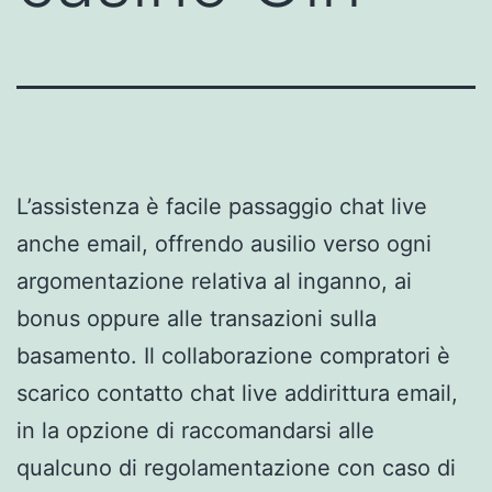
L’assistenza è facile passaggio chat live
anche email, offrendo ausilio verso ogni
argomentazione relativa al inganno, ai
bonus oppure alle transazioni sulla
basamento. Il collaborazione compratori è
scarico contatto chat live addirittura email,
in la opzione di raccomandarsi alle
qualcuno di regolamentazione con caso di