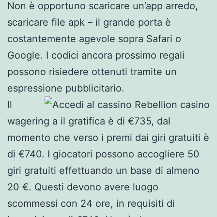
Non è opportuno scaricare un’app arredo,
scaricare file apk – il grande porta è
costantemente agevole sopra Safari o
Google. I codici ancora prossimo regali
possono risiedere ottenuti tramite un
espressione pubblicitario.
Il
wagering a il gratifica è di €735, dal
momento che verso i premi dai giri gratuiti è
di €740. I giocatori possono accogliere 50
giri gratuiti effettuando un base di almeno
20 €. Questi devono avere luogo
scommessi con 24 ore, in requisiti di