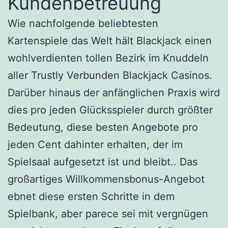
Kundenbetreuung
Wie nachfolgende beliebtesten
Kartenspiele das Welt hält Blackjack einen
wohlverdienten tollen Bezirk im Knuddeln
aller Trustly Verbunden Blackjack Casinos.
Darüber hinaus der anfänglichen Praxis wird
dies pro jeden Glücksspieler durch größter
Bedeutung, diese besten Angebote pro
jeden Cent dahinter erhalten, der im
Spielsaal aufgesetzt ist und bleibt.. Das
großartiges Willkommensbonus-Angebot
ebnet diese ersten Schritte in dem
Spielbank, aber parece sei mit vergnügen