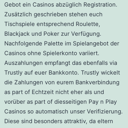
Gebot ein Casinos abzüglich Registration.
Zusätzlich geschrieben stehen euch
Tischspiele entsprechend Roulette,
Blackjack und Poker zur Verfügung.
Nachfolgende Palette im Spielangebot der
Casinos ohne Spielerkonto variiert.
Auszahlungen empfangt das ebenfalls via
Trustly auf euer Bankkonto. Trustly wickelt
die Zahlungen von eurem Bankverbindung
as part of Echtzeit nicht eher als und
vorüber as part of diesseitigen Pay n Play
Casinos so automatisch unser Verifizierung.
Diese sind besonders attraktiv, da eltern