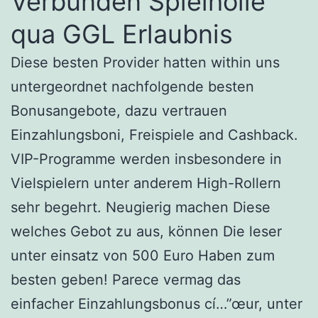
Verbunden Spielhölle
qua GGL Erlaubnis
Diese besten Provider hatten within uns
untergeordnet nachfolgende besten
Bonusangebote, dazu vertrauen
Einzahlungsboni, Freispiele and Cashback.
VIP-Programme werden insbesondere in
Vielspielern unter anderem High-Rollern
sehr begehrt. Neugierig machen Diese
welches Gebot zu aus, können Die leser
unter einsatz von 500 Euro Haben zum
besten geben! Parece vermag das
einfacher Einzahlungsbonus cí…”œur, unter