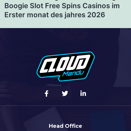
Boogie Slot Free Spins Casinos im
Erster monat des jahres 2026
Head Office