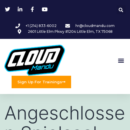
+1 (214) 833-6002
hr@cloudmandu.com
2601 Little Elm Pkwy #1204 Little Elm, TX 75068
Sign Up For Trainings
Angeschlosse