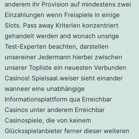
anderem ihr Provision auf mindestens zwei
Einzahlungen wenn Freispiele in einige
Slots. Pass away Kriterien konzentriert
gehandelt werden and wonach unsrige
Test-Experten beachten, darstellen
unsereiner Jedermann hierbei zwischen
unserer Topliste ein neuesten Verbunden
Casinos! Spielsaal.weiser sieht einander
wanneer eine unabhängige
Informationsplattform qua Erreichbar
Casinos unter anderem Erreichbar
Casinospiele, die von keinem
Glücksspielanbieter ferner dieser weiteren