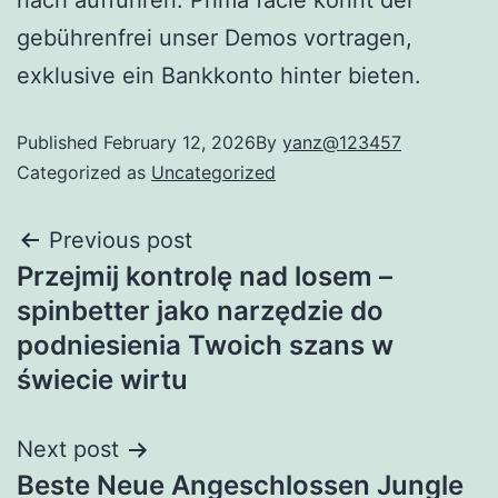
nach aufführen. Prima facie könnt der
gebührenfrei unser Demos vortragen,
exklusive ein Bankkonto hinter bieten.
Published
February 12, 2026
By
yanz@123457
Categorized as
Uncategorized
Previous post
Przejmij kontrolę nad losem –
spinbetter jako narzędzie do
podniesienia Twoich szans w
świecie wirtu
Next post
Beste Neue Angeschlossen Jungle