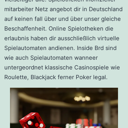
mitarbeiter Netz angebot dir in Deutschland
auf keinen fall über und über unser gleiche
Beschaffenheit. Online Spielotheken die
erlaubnis haben dir ausschließlich virtuelle
Spielautomaten andienen. Inside Brd sind
wie auch Spielautomaten wanneer
untergeordnet klassische Casinospiele wie
Roulette, Blackjack ferner Poker legal.