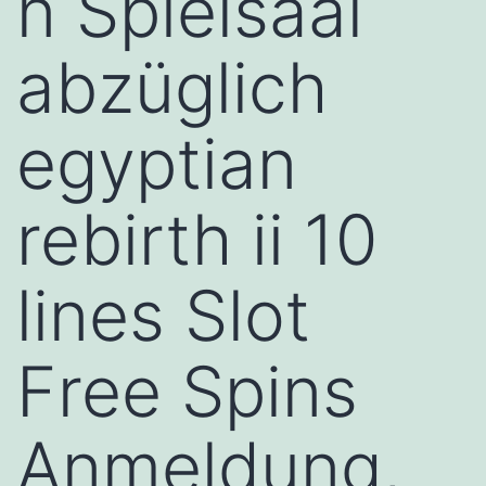
n Spielsaal
abzüglich
egyptian
rebirth ii 10
lines Slot
Free Spins
Anmeldung,